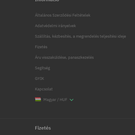
Általános Szerződési Feltételek
Adatvédelmi irányelvek
Szállítás, kézbesítés, a megrendelés teljesítési ideje
Fizetés
Áru visszaküldése, panaszkezelés
Segítség
GYIK
Kapcsolat
Magyar / HUF
Fizetés