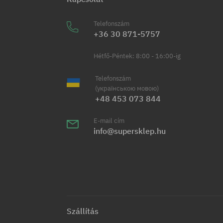
Telefonszám
+36 30 871-5757
Hétfő-Péntek: 8:00 - 16:00-ig
Telefonszám
(українською мовою)
+48 453 073 844
E-mail cím
info@supersklep.hu
Szállítás