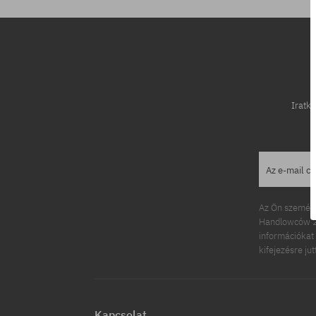
Iratko
Az e-mail c
Az Ön személy
Handlowców 2.
információkat 
kifejezésre ju
Kapcsolat