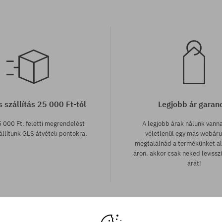
 szállítás 25 000 Ft-tól
Legjobb ár garan
 000 Ft. feletti megrendelést
A legjobb árak nálunk vann
llítunk GLS átvételi pontokra.
véletlenül egy más webár
megtalálnád a termékünket a
áron, akkor csak neked leviss
árát!