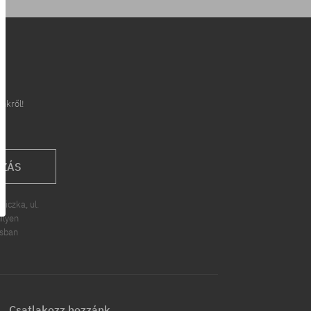
inkről!
OZÁS
iczka, ul.
ilyen
ásban
Csatlakozz hozzánk