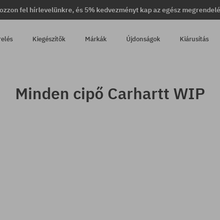
ozzon fel hírlevelünkre, és 5% kedvezményt kap az egész megrendel
relés
Kiegészítők
Márkák
Újdonságok
Kiárusítás
Minden cipő Carhartt WIP