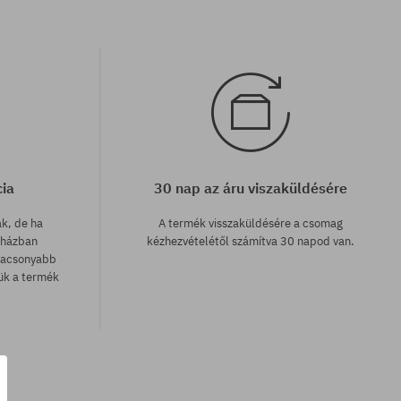
cia
30 nap az áru viszaküldésére
ak, de ha
A termék visszaküldésére a csomag
uházban
kézhezvételétől számítva 30 napod van.
lacsonyabb
zük a termék