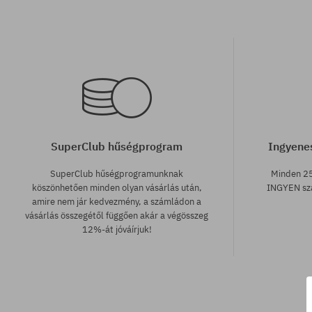
SuperClub hűségprogram
Ingyenes
SuperClub hűségprogramunknak
Minden 25
köszönhetően minden olyan vásárlás után,
INGYEN szá
amire nem jár kedvezmény, a számládon a
vásárlás összegétől függően akár a végösszeg
12%-át jóváírjuk!