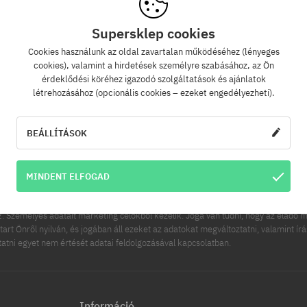
Supersklep cookies
Cookies használunk az oldal zavartalan működéséhez (lényeges
Hírlevél
cookies), valamint a hirdetések személyre szabásához, az Ön
érdeklődési köréhez igazodó szolgáltatások és ajánlatok
létrehozásához (opcionális cookies – ezeket engedélyezheti).
zz fel hírlevelünkre és értesülj az elsők között új termékeinkről és kedvezménye
Ráadásul kapsz egy -5% kedvezménykódot az egész rendelésedre!
BEÁLLÍTÁSOK
FELIRATK
ímed
MINDENT ELFOGAD
es adatainak kezelője a COOL SPORT DISTRIBUTION SP Z O O, székhelye: Modln
 Személyes adatait marketing célokból kezelik. Joga van tudni, hogy az eladó m
tart Önről nyilván, és jogában áll ezeket az adatokat megváltoztatni, valamint ír
ttatni egyet nem értését adatai feldolgozásával kapcsolatban.
Információ