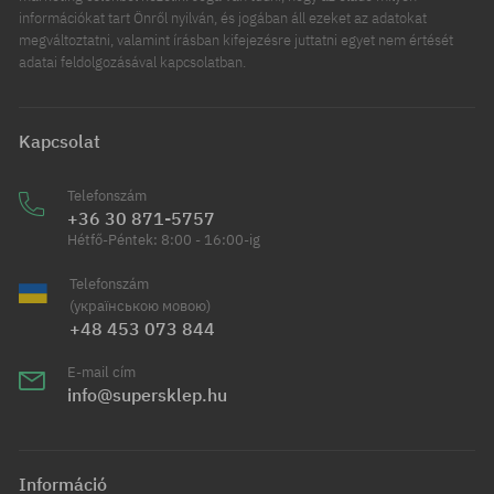
információkat tart Önről nyilván, és jogában áll ezeket az adatokat
megváltoztatni, valamint írásban kifejezésre juttatni egyet nem értését
adatai feldolgozásával kapcsolatban.
Kapcsolat
Telefonszám
+36 30 871-5757
Hétfő-Péntek: 8:00 - 16:00-ig
Telefonszám
(українською мовою)
+48 453 073 844
E-mail cím
info@supersklep.hu
Információ