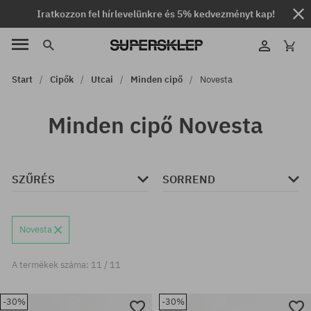
Iratkozzon fel hírlevelünkre és 5% kedvezményt kap!
Start
Cipők
Utcai
Minden cipő
Novesta
Minden cipő Novesta
SZŰRÉS
SORREND
Novesta
A termékek száma: 11 / 11
-30%
-30%