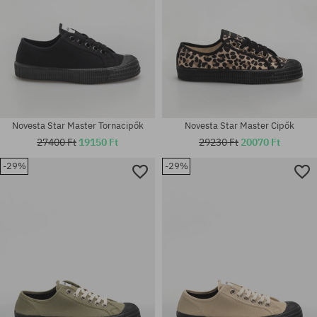
Novesta Star Master Tornacipők
Novesta Star Master Cipők
27400 Ft
19150 Ft
29230 Ft
20070 Ft
-29%
-29%
Elérhető méretek:
Elérhető méretek:
37; 45
36; 37; 38; 38.5; 41; 45; 46