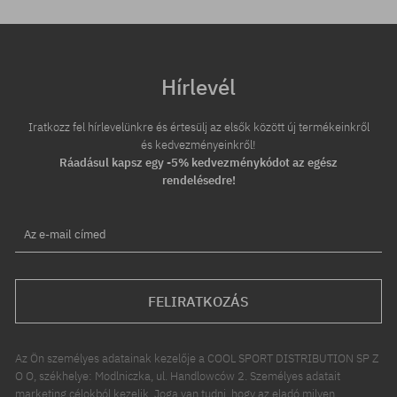
Hírlevél
Iratkozz fel hírlevelünkre és értesülj az elsők között új termékeinkről
és kedvezményeinkről!
Ráadásul kapsz egy -5% kedvezménykódot az egész
rendelésedre!
Az e-mail címed
FELIRATKOZÁS
Az Ön személyes adatainak kezelője a COOL SPORT DISTRIBUTION SP Z
O O, székhelye: Modlniczka, ul. Handlowców 2. Személyes adatait
marketing célokból kezelik. Joga van tudni, hogy az eladó milyen