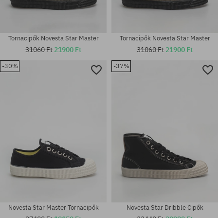
Tornacipők Novesta Star Master
Tornacipők Novesta Star Master
31060 Ft
21900 Ft
31060 Ft
21900 Ft
-30%
-37%
Elérhető méretek:
Elérhető méretek:
36; 37; 40; 41; 46
36; 38
Novesta Star Master Tornacipők
Novesta Star Dribble Cipők