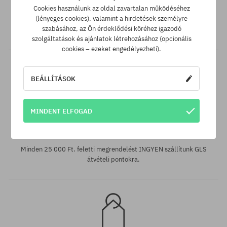
Cookies használunk az oldal zavartalan működéséhez
SuperClub hűségprogramunknak köszönhetően minden olyan
(lényeges cookies), valamint a hirdetések személyre
vásárlás után, amire nem jár kedvezmény, a számládon a
szabásához, az Ön érdeklődési köréhez igazodó
vásárlás összegétől függően akár a végösszeg 12%-át jóváírjuk!
szolgáltatások és ajánlatok létrehozásához (opcionális
cookies – ezeket engedélyezheti).
BEÁLLÍTÁSOK
Elérhető méretek:
MINDENT ELFOGAD
46
Ingyenes szállítás 25 000 Ft-tól
Minden 25 000 Ft. feletti megrendelést INGYEN szállítunk GLS
átvételi pontokra.