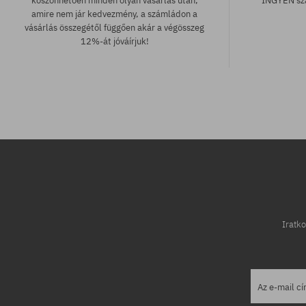
köszönhetően minden olyan vásárlás után,
INGYEN szá
amire nem jár kedvezmény, a számládon a
vásárlás összegétől függően akár a végösszeg
12%-át jóváírjuk!
Elérhető méretek:
42
Iratko
Az e-mail c