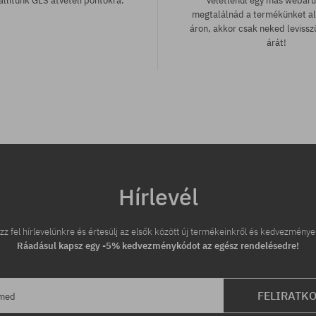
llítunk GLS átvételi pontokra.
véletlenül egy más webár
megtalálnád a termékünket a
áron, akkor csak neked leviss
árát!
Hírlevél
zz fel hírlevelünkre és értesülj az elsők között új termékeinkről és kedvezménye
Ráadásul kapsz egy -5% kedvezménykódot az egész rendelésedre!
FELIRATK
ímed