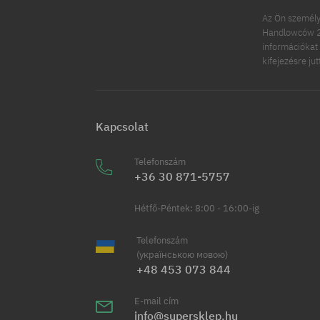
Az Ön személy
Handlowców 2.
információkat 
kifejezésre ju
Kapcsolat
Telefonszám
+36 30 871-5757
Hétfő-Péntek: 8:00 - 16:00-ig
Telefonszám
(українською мовою)
+48 453 073 844
E-mail cím
info@supersklep.hu