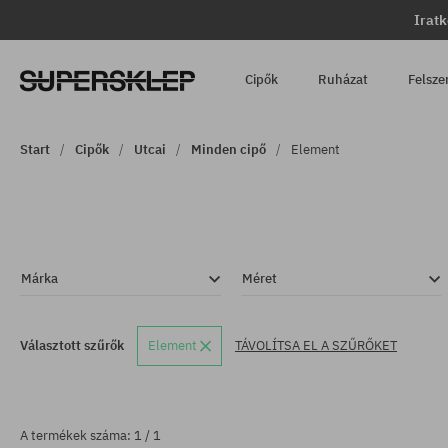
Iratk
Cipők
Ruházat
Felsze
Start
Cipők
Utcai
Minden cipő
Element
Márka
Méret
Választott szűrők
Element
TÁVOLÍTSA EL A SZŰRŐKET
A termékek száma: 1 / 1