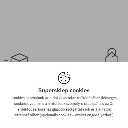
 szállítás 25 000 Ft-tól
Legjobb ár garan
Supersklep cookies
 000 Ft. feletti megrendelést
A legjobb árak nálunk vann
Cookies használunk az oldal zavartalan működéséhez (lényeges
llítunk GLS átvételi pontokra.
véletlenül egy más webár
cookies), valamint a hirdetések személyre szabásához, az Ön
megtalálnád a termékünket a
érdeklődési köréhez igazodó szolgáltatások és ajánlatok
áron, akkor csak neked leviss
létrehozásához (opcionális cookies – ezeket engedélyezheti).
árát!