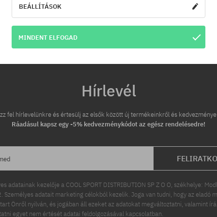
BEÁLLÍTÁSOK
MINDENT ELFOGAD
Hírlevél
zz fel hírlevelünkre és értesülj az elsők között új termékeinkről és kedvezménye
Ráadásul kapsz egy -5% kedvezménykódot az egész rendelésedre!
FELIRATK
ímed
es adatainak kezelője a COOL SPORT DISTRIBUTION SP Z O O, székhelye: Modln
 Személyes adatait marketing célokból kezelik. Joga van tudni, hogy az eladó m
tart Önről nyilván, és jogában áll ezeket az adatokat megváltoztatni, valamint ír
ttatni egyet nem értését adatai feldolgozásával kapcsolatban.