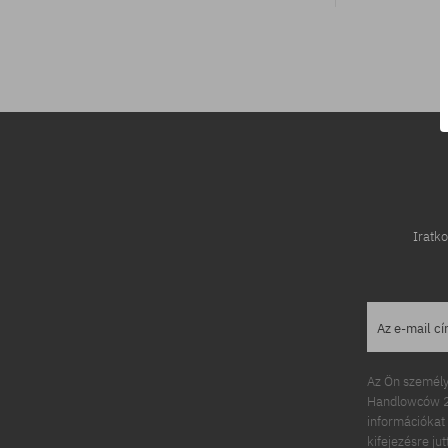
Elérhető méretek:
44; 45
Iratko
Az e-mail c
Az Ön személy
Handlowców 2.
információkat 
kifejezésre ju