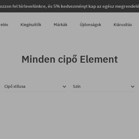
ozzon fel hírlevelünkre, és 5% kedvezményt kap az egész megrendel
relés
Kiegészítők
Márkák
Újdonságok
Kiárusítás
Minden cipő Element
Cipő stílusa
Szín