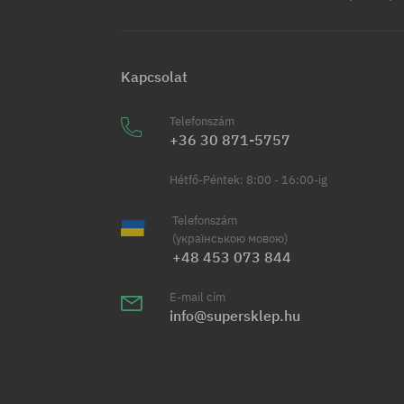
Kapcsolat
Telefonszám
+36 30 871-5757
Hétfő-Péntek: 8:00 - 16:00-ig
Telefonszám
(українською мовою)
+48 453 073 844
E-mail cím
info@supersklep.hu