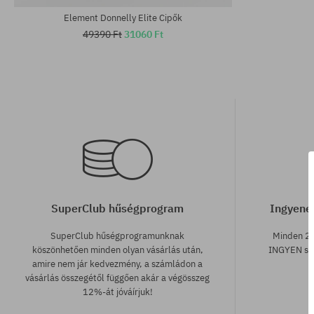
Element Donnelly Elite Cipők
49390 Ft
31060 Ft
SuperClub hűségprogram
Ingyenes
SuperClub hűségprogramunknak
Minden 25
köszönhetően minden olyan vásárlás után,
INGYEN szá
amire nem jár kedvezmény, a számládon a
vásárlás összegétől függően akár a végösszeg
12%-át jóváírjuk!