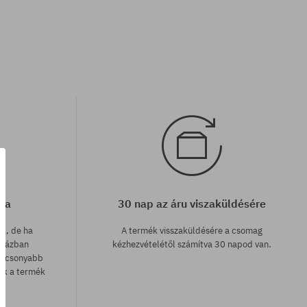
cia
30 nap az áru viszaküldésére
ak, de ha
A termék visszaküldésére a csomag
uházban
kézhezvételétől számítva 30 napod van.
lacsonyabb
zük a termék