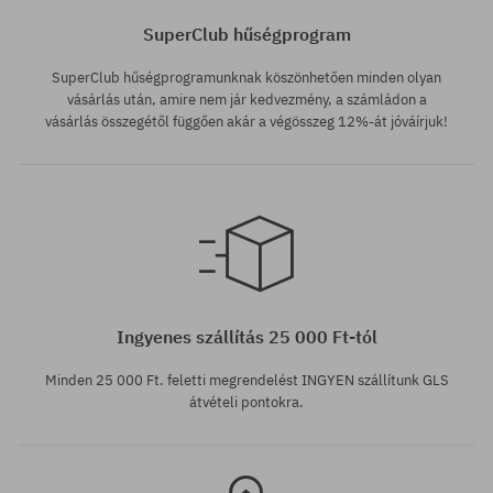
SuperClub hűségprogram
SuperClub hűségprogramunknak köszönhetően minden olyan
vásárlás után, amire nem jár kedvezmény, a számládon a
vásárlás összegétől függően akár a végösszeg 12%-át jóváírjuk!
Elérhető méretek:
L; XL
Ingyenes szállítás 25 000 Ft-tól
Minden 25 000 Ft. feletti megrendelést INGYEN szállítunk GLS
átvételi pontokra.