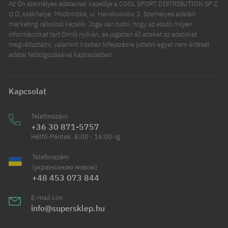
Az Ön személyes adatainak kezelője a COOL SPORT DISTRIBUTION SP Z
O O, székhelye: Modlniczka, ul. Handlowców 2. Személyes adatait
marketing célokból kezelik. Joga van tudni, hogy az eladó milyen
információkat tart Önről nyilván, és jogában áll ezeket az adatokat
megváltoztatni, valamint írásban kifejezésre juttatni egyet nem értését
adatai feldolgozásával kapcsolatban.
Kapcsolat
Telefonszám
+36 30 871-5757
Hétfő-Péntek: 8:00 - 16:00-ig
Telefonszám
(українською мовою)
+48 453 073 844
E-mail cím
info@supersklep.hu