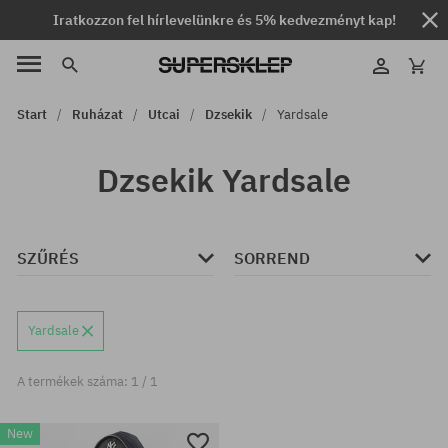
Iratkozzon fel hírlevelünkre és 5% kedvezményt kap!
Start
Ruházat
Utcai
Dzsekik
Yardsale
Dzsekik Yardsale
SZŰRÉS
SORREND
Yardsale
A termékek száma: 1 / 1
New