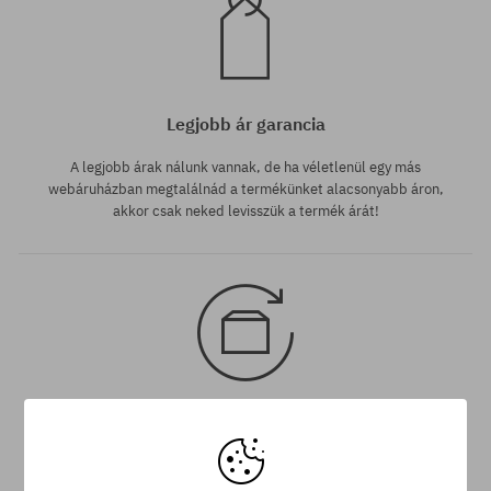
Legjobb ár garancia
A legjobb árak nálunk vannak, de ha véletlenül egy más
webáruházban megtalálnád a termékünket alacsonyabb áron,
akkor csak neked levisszük a termék árát!
30 nap az áru viszaküldésére
A termék visszaküldésére a csomag kézhezvételétől számítva
30 napod van.