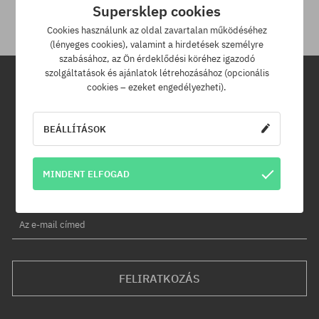
Supersklep cookies
Cookies használunk az oldal zavartalan működéséhez
(lényeges cookies), valamint a hirdetések személyre
szabásához, az Ön érdeklődési köréhez igazodó
szolgáltatások és ajánlatok létrehozásához (opcionális
cookies – ezeket engedélyezheti).
Hírlevél
BEÁLLÍTÁSOK
Iratkozz fel hírlevelünkre és értesülj az elsők között új termékeinkről
és kedvezményeinkről!
Ráadásul kapsz egy -5% kedvezménykódot az egész
MINDENT ELFOGAD
rendelésedre!
Az e-mail címed
FELIRATKOZÁS