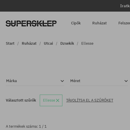
Iratk
Cipők
Ruházat
Felsze
Start
Ruházat
Utcai
Dzsekik
Ellesse
Márka
Méret
Választott szűrők
Ellesse
TÁVOLÍTSA EL A SZŰRŐKET
A termékek száma: 1 / 1