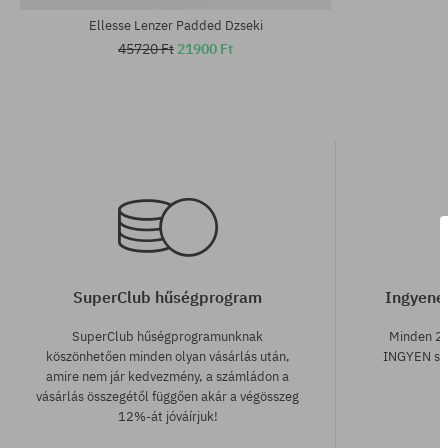
Ellesse Lenzer Padded Dzseki
45720 Ft
21900 Ft
SuperClub hűségprogram
Ingyenes
SuperClub hűségprogramunknak
Minden 25
köszönhetően minden olyan vásárlás után,
INGYEN szá
amire nem jár kedvezmény, a számládon a
vásárlás összegétől függően akár a végösszeg
12%-át jóváírjuk!