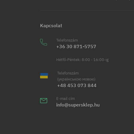
Kapcsolat
Telefonszám
+36 30 871-5757
Hétfő-Péntek: 8:00 - 16:00-ig
Telefonszám
(українською мовою)
+48 453 073 844
E-mail cím
info@supersklep.hu