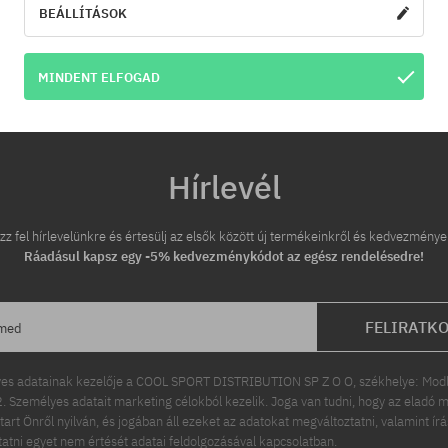
BEÁLLÍTÁSOK
MINDENT ELFOGAD
Hírlevél
zz fel hírlevelünkre és értesülj az elsők között új termékeinkről és kedvezménye
Ráadásul kapsz egy -5% kedvezménykódot az egész rendelésedre!
FELIRATK
ímed
es adatainak kezelője a COOL SPORT DISTRIBUTION SP Z O O, székhelye: Modln
 Személyes adatait marketing célokból kezelik. Joga van tudni, hogy az eladó m
tart Önről nyilván, és jogában áll ezeket az adatokat megváltoztatni, valamint ír
ttatni egyet nem értését adatai feldolgozásával kapcsolatban.