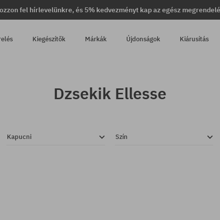
ozzon fel hírlevelünkre, és 5% kedvezményt kap az egész megrendel
relés
Kiegészítők
Márkák
Újdonságok
Kiárusítás
Dzsekik Ellesse
Kapucni
Szín