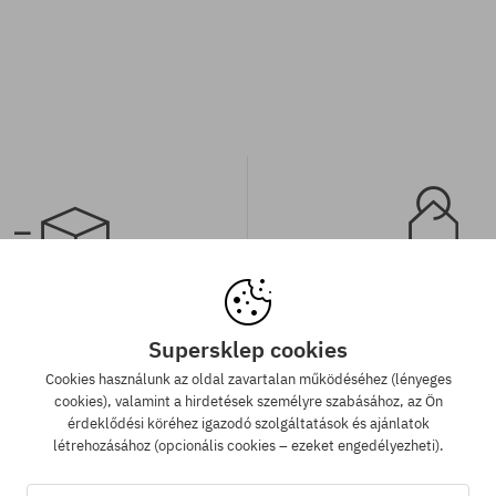
 szállítás 25 000 Ft-tól
Legjobb ár garan
Supersklep cookies
 000 Ft. feletti megrendelést
A legjobb árak nálunk vann
Cookies használunk az oldal zavartalan működéséhez (lényeges
llítunk GLS átvételi pontokra.
véletlenül egy más webár
cookies), valamint a hirdetések személyre szabásához, az Ön
megtalálnád a termékünket a
érdeklődési köréhez igazodó szolgáltatások és ajánlatok
áron, akkor csak neked leviss
létrehozásához (opcionális cookies – ezeket engedélyezheti).
árát!