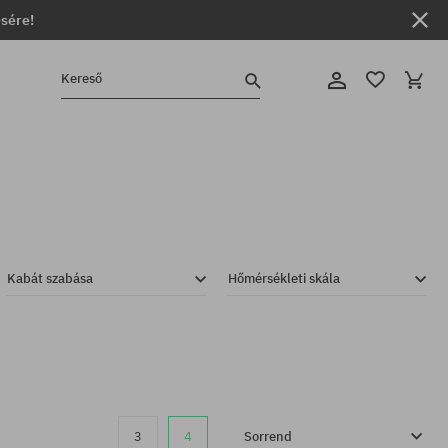
ésére!
Kereső
Kabát szabása
Hőmérsékleti skála
3
4
Sorrend