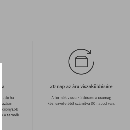
cia
30 nap az áru viszaküldésére
ak, de ha
A termék visszaküldésére a csomag
uházban
kézhezvételétől számítva 30 napod van.
lacsonyabb
zük a termék