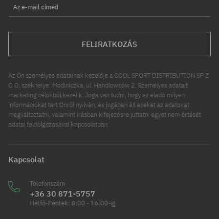
Az e-mail címed
FELIRATKOZÁS
Az Ön személyes adatainak kezelője a COOL SPORT DISTRIBUTION SP Z
O O, székhelye: Modlniczka, ul. Handlowców 2. Személyes adatait
marketing célokból kezelik. Joga van tudni, hogy az eladó milyen
információkat tart Önről nyilván, és jogában áll ezeket az adatokat
megváltoztatni, valamint írásban kifejezésre juttatni egyet nem értését
adatai feldolgozásával kapcsolatban.
Kapcsolat
Telefonszám
+36 30 871-5757
Hétfő-Péntek: 8:00 - 16:00-ig