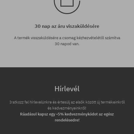
30 nap az áru viszaküldésére
A termék visszaküldésére a csomag kézhezvételétől számítva
30 napod van.
Hírlevél
Iratkozz fel hírlevelünkre és értesülj az elsők között új termékeinkről
és kedvezményeinkről!
Ráadásul kapsz egy -5% kedvezménykódot az egész
rendelésedre!