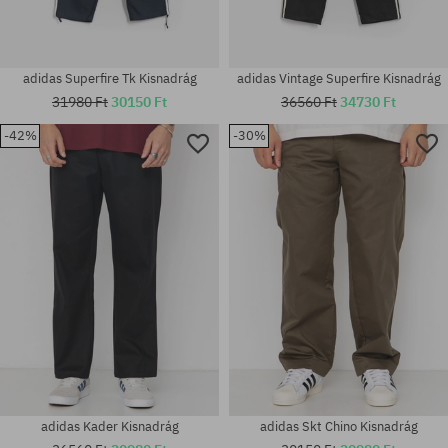
adidas Superfire Tk Kisnadrág
adidas Vintage Superfire Kisnadrág
31980 Ft
30150 Ft
36560 Ft
34730 Ft
-42%
-30%
Elérhető méretek:
Elérhető méretek:
XL
30; 34; 36
adidas Kader Kisnadrág
adidas Skt Chino Kisnadrág