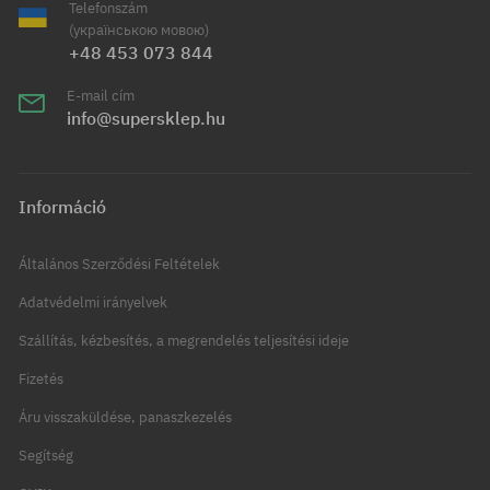
Telefonszám
(українською мовою)
+48 453 073 844
E-mail cím
info@supersklep.hu
Információ
Általános Szerződési Feltételek
Adatvédelmi irányelvek
Szállítás, kézbesítés, a megrendelés teljesítési ideje
Fizetés
Áru visszaküldése, panaszkezelés
Segítség