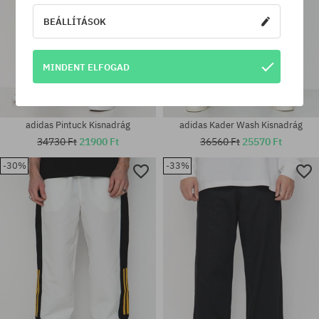
BEÁLLÍTÁSOK
MINDENT ELFOGAD
adidas Pintuck Kisnadrág
adidas Kader Wash Kisnadrág
34730 Ft
21900 Ft
36560 Ft
25570 Ft
-30%
-33%
Elérhető méretek:
Elérhető méretek:
M; L
S