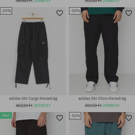
36560 Ft
20980 Ft
30150 Ft
20980 Ft
-29%
-30%
Elérhető méretek:
Elérhető méretek:
M; L; XL
S; M; L; XL
adidas Skt Cargo Kisnadrág
adidas Skt Chino Kisnadrág
40220 Ft
28310 Ft
30150 Ft
20980 Ft
New
-36%
Elérhető méretek:
Elérhető méretek:
28; 30; 32; 36
30; 36