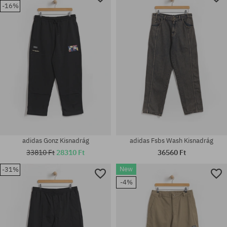
-16%
adidas Gonz Kisnadrág
adidas Fsbs Wash Kisnadrág
33810 Ft
28310 Ft
36560 Ft
New
-31%
-4%