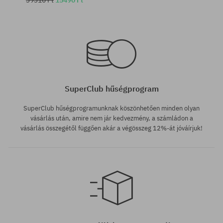
Elérhető méretek:
Elérhető méretek:
S; M; L; XL
28
SuperClub hűségprogram
SuperClub hűségprogramunknak köszönhetően minden olyan
vásárlás után, amire nem jár kedvezmény, a számládon a
vásárlás összegétől függően akár a végösszeg 12%-át jóváírjuk!
Elérhető méretek:
28X30