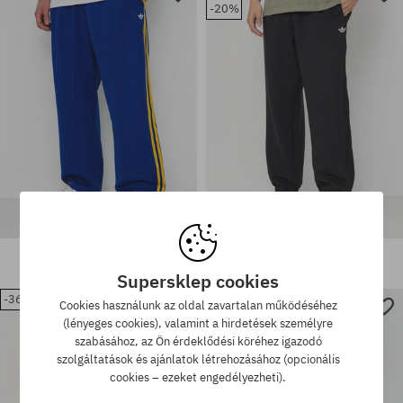
-20%
Elérhető méretek:
Elérhető méretek:
S; M; XL; 2XL
M
adidas Superfire Tk Kisnadrág
adidas Tech Fleece Kisnadrág
31980 Ft
21900 Ft
40220 Ft
31980 Ft
Supersklep cookies
-36%
-30%
Cookies használunk az oldal zavartalan működéséhez
(lényeges cookies), valamint a hirdetések személyre
Elérhető méretek:
Elérhető méretek:
szabásához, az Ön érdeklődési köréhez igazodó
M; XL
XL
szolgáltatások és ajánlatok létrehozásához (opcionális
cookies – ezeket engedélyezheti).