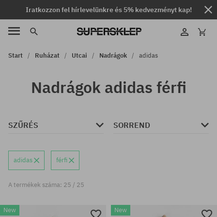
Iratkozzon fel hírlevelünkre és 5% kedvezményt kap!
Start
Ruházat
Utcai
Nadrágok
adidas
Nadrágok adidas férfi
SZŰRÉS
SORREND
adidas
férfi
A termékek száma: 25 / 25
New
New