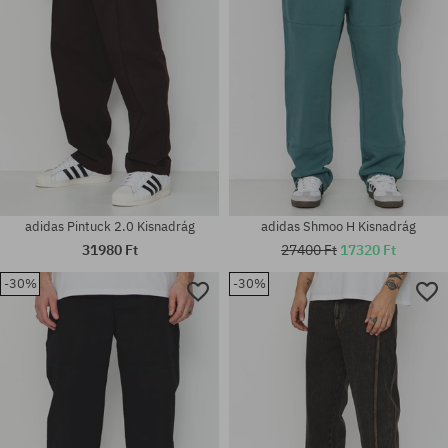
adidas Pintuck 2.0 Kisnadrág
adidas Shmoo H Kisnadrág
31980 Ft
27400 Ft
17320 Ft
-30%
-30%
Elérhető méretek:
Elérhető méretek:
M; XL
36