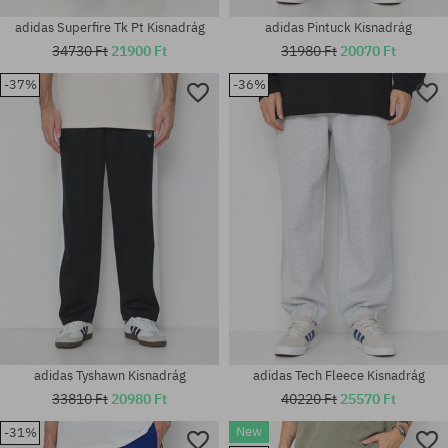
adidas Superfire Tk Pt Kisnadrág
adidas Pintuck Kisnadrág
34730 Ft
21900 Ft
31980 Ft
20070 Ft
-37%
-36%
Elérhető méretek:
Elérhető méretek:
XL
30; 32; 36
adidas Tyshawn Kisnadrág
adidas Tech Fleece Kisnadrág
33810 Ft
20980 Ft
40220 Ft
25570 Ft
New
-31%