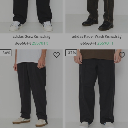
adidas Gonz Kisnadrág
adidas Kader Wash Kisnadrág
36560 Ft
25570 Ft
36560 Ft
25570 Ft
-36%
-37%
Elérhető méretek:
Elérhető méretek:
M; L; XL
M; L