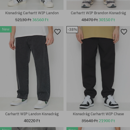
Kisnadrág Carhartt WIP Landon
Carhartt WIP Brandon Kisnadrág
52130 Ft
36560 Ft
48470 Ft
30150 Ft
New
-38%
Elérhető méretek:
Elérhető méretek:
L; XL; XXL
31; 32; 34
Carhartt WIP Landon Kisnadrág
Kisnadrág Carhartt WIP Chase
40220 Ft
35640 Ft
21900 Ft