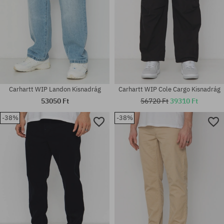
Carhartt WIP Landon Kisnadrág
Carhartt WIP Cole Cargo Kisnadrág
53050 Ft
56720 Ft
39310 Ft
-38%
-38%
Elérhető méretek:
Elérhető méretek:
M
L