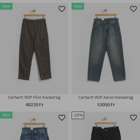
New
New
Elérhető méretek:
Elérhető méretek:
S; M; L; XL
S; M; L
Carhartt WIP Flint Kisnadrág
Carhartt WIP Aaron Kisnadrág
40220 Ft
53050 Ft
New
-29%
Elérhető méretek:
Elérhető méretek:
30; 31; 32
30; 31; 32; 33; 34