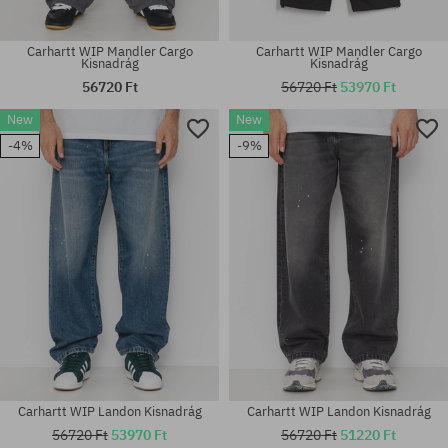
Carhartt WIP Mandler Cargo
Carhartt WIP Mandler Cargo
Kisnadrág
Kisnadrág
56720 Ft
56720 Ft
53970 Ft
New
New
Elérhető méretek:
Elérhető méretek:
-4%
-9%
S; M; L; XL
M; L
Carhartt WIP Landon Kisnadrág
Carhartt WIP Landon Kisnadrág
56720 Ft
53970 Ft
56720 Ft
51220 Ft