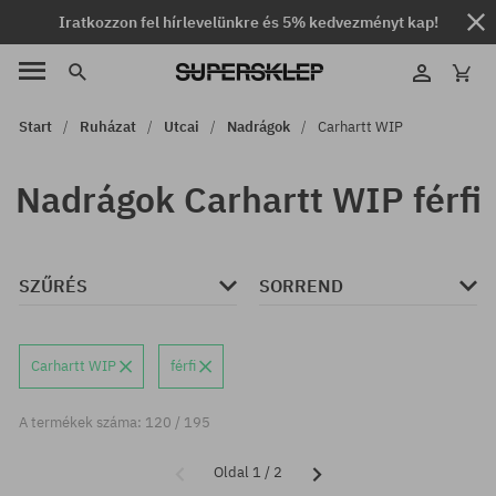
Iratkozzon fel hírlevelünkre és 5% kedvezményt kap!
Start
Ruházat
Utcai
Nadrágok
Carhartt WIP
Nadrágok Carhartt WIP férfi
SZŰRÉS
SORREND
Carhartt WIP
férfi
A termékek száma: 120 / 195
Oldal 1 / 2