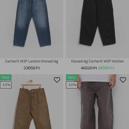
Carhartt WIP Landon Kisnadrág
Kisnadrág Carhartt WIP Holden
53050 Ft
40220 Ft
28310 Ft
New
New
-10%
-10%
Elérhető méretek:
Elérhető méretek:
S; M; L; XL
30; 31; 32; 33