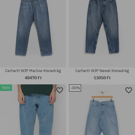
Carhartt WIP Marlow Kisnadrág
Carhartt WIP Newel Kisnadrág
48470 Ft
53050 Ft
New
-30%
Elérhető méretek:
Elérhető méretek:
31X32; 32X32; 33X32; 34X32
S; L; XL