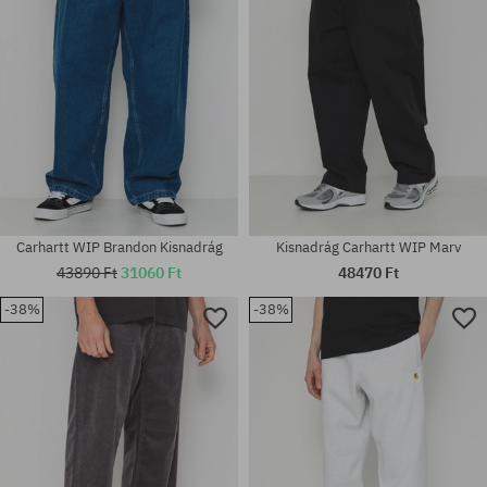
Carhartt WIP Brandon Kisnadrág
Kisnadrág Carhartt WIP Marv
43890 Ft
31060 Ft
48470 Ft
-38%
-38%
Elérhető méretek:
Elérhető méretek:
S; M; L; XL
S; M; L; XL