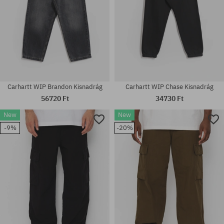
Carhartt WIP Brandon Kisnadrág
Carhartt WIP Chase Kisnadrág
56720 Ft
34730 Ft
New
New
-9%
-20%
Elérhető méretek:
Elérhető méretek:
S; M; L; XL
30; 31; 32; 33; 34