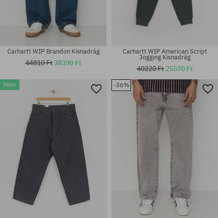
Carhartt WIP Brandon Kisnadrág
Carhartt WIP American Script
Jogging Kisnadrág
44810 Ft
38390 Ft
40220 Ft
25570 Ft
New
-36%
Elérhető méretek:
Elérhető méretek:
S; M; L; XL
31