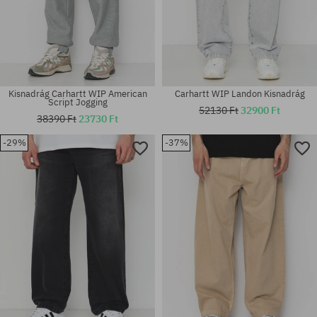
Kisnadrág Carhartt WIP American
Carhartt WIP Landon Kisnadrág
Script Jogging
52130 Ft
32900 Ft
38390 Ft
23730 Ft
-29%
-37%
Elérhető méretek:
Elérhető méretek:
30X32; 31X32; 32X32; 33X32;
29; 30; 31; 32; 33; 34; 36
34X32; 36X32