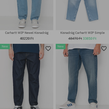
Carhartt WIP Newel Kisnadrág
Kisnadrág Carhartt WIP Simple
40220 Ft
48470 Ft
33810 Ft
New
New
Elérhető méretek:
31X32; 32X32; 33X32; 34X32;
Elérhető méretek:
36X32
31; 32; 33; 34