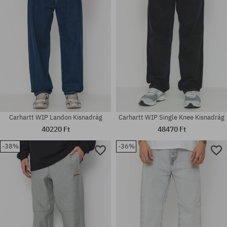
Carhartt WIP Landon Kisnadrág
Carhartt WIP Single Knee Kisnadrág
40220 Ft
48470 Ft
-38%
-36%
Elérhető méretek:
Elérhető méretek:
30X32; 31X32; 32X32; 33X32;
31
34X32