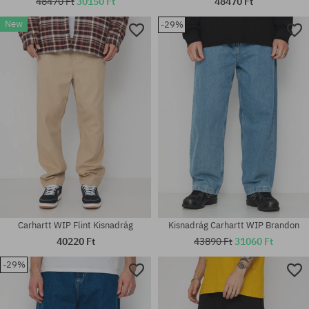
48470 Ft
30150 Ft
48470 Ft
New
-29%
Elérhető méretek:
Elérhető méretek:
30; 31; 32; 34
30; 31; 32; 34
Carhartt WIP Flint Kisnadrág
Kisnadrág Carhartt WIP Brandon
40220 Ft
43890 Ft
31060 Ft
-29%
Elérhető méretek:
Elérhető méretek:
30X32; 31X32; 32X32; 33X32;
S; M; L; XL
34X32