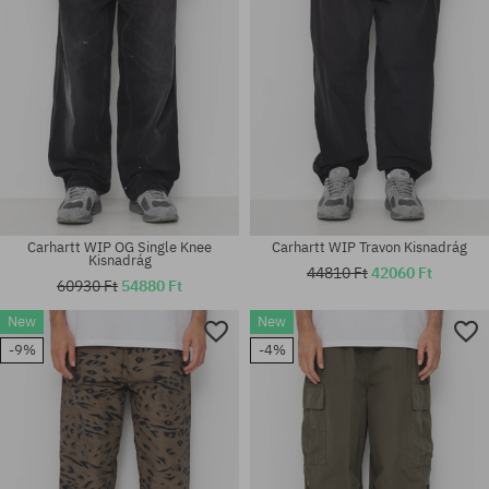
Carhartt WIP OG Single Knee
Carhartt WIP Travon Kisnadrág
Kisnadrág
44810 Ft
42060 Ft
60930 Ft
54880 Ft
New
New
Elérhető méretek:
Elérhető méretek:
-9%
-4%
S; M; L; XL
S; M; L