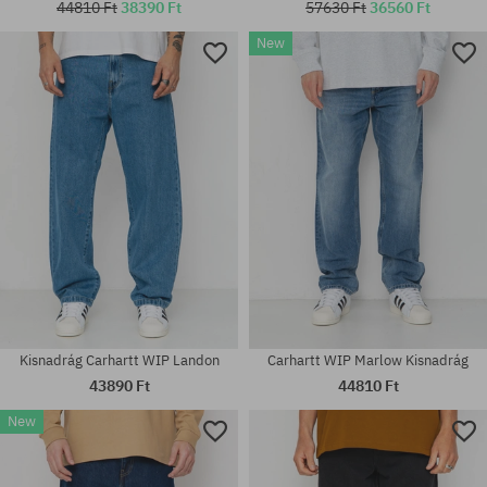
44810 Ft
38390 Ft
57630 Ft
36560 Ft
New
Elérhető méretek:
Elérhető méretek:
34X32
34
Kisnadrág Carhartt WIP Landon
Carhartt WIP Marlow Kisnadrág
43890 Ft
44810 Ft
New
Elérhető méretek:
Elérhető méretek:
S; M; L; XL
S; L; XL