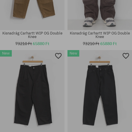
Kisnadrág Carhartt WIP OG Double
Kisnadrág Carhartt WIP OG Double
Knee
Knee
73210 Ft
65880 Ft
73210 Ft
65880 Ft
New
New
Elérhető méretek:
Elérhető méretek:
30; 31; 32; 33; 34; 36
M; L; XL