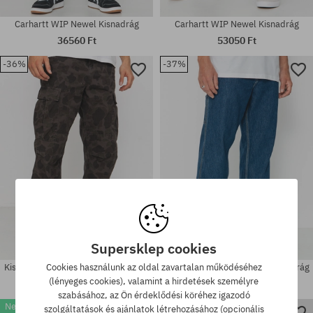
Carhartt WIP Newel Kisnadrág
Carhartt WIP Newel Kisnadrág
36560 Ft
53050 Ft
-36%
-37%
Elérhető méretek:
Elérhető méretek:
30; 31; 32; 33; 34; 36
31X32; 32X32; 33X32; 34X32
Supersklep cookies
Kisnadrág Carhartt WIP Duck Cargo
Carhartt WIP Single Knee Kisnadrág
Cookies használunk az oldal zavartalan működéséhez
(lényeges cookies), valamint a hirdetések személyre
57630 Ft
36560 Ft
49390 Ft
31060 Ft
szabásához, az Ön érdeklődési köréhez igazodó
New
New
szolgáltatások és ajánlatok létrehozásához (opcionális