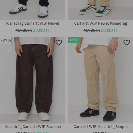
Kisnadrág Carhartt WIP Newel
Carhartt WIP Newel Kisnadrág
45720 Ft
28310 Ft
45720 Ft
28310 Ft
New
-37%
Elérhető méretek:
Elérhető méretek:
30; 31; 32; 33; 34
30; 32; 33; 36
Kisnadrág Carhartt WIP Brandon
Carhartt WIP Kisnadrág Simple