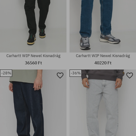
Carhartt WIP Newel Kisnadrág
Carhartt WIP Newel Kisnadrág
36560 Ft
40220 Ft
-28%
-36%
Elérhető méretek:
Elérhető méretek:
28; 29; 30; 32; 33; 34; 36
29; 30; 31; 32; 33; 34; 36