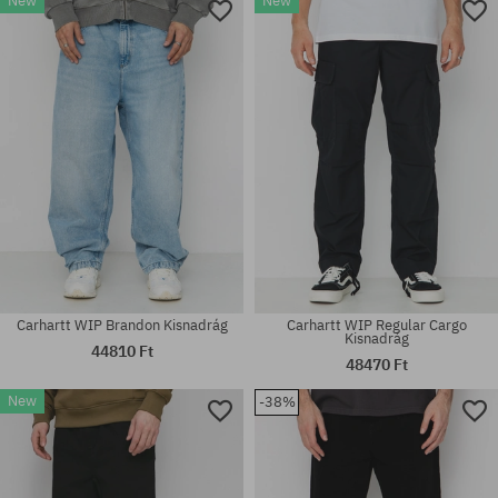
New
New
Elérhető méretek:
Elérhető méretek:
30; 31; 32; 33; 34; 36
S; M
Carhartt WIP Brandon Kisnadrág
Carhartt WIP Regular Cargo
Kisnadrág
44810 Ft
48470 Ft
New
-38%
Elérhető méretek:
Elérhető méretek:
30; 31; 32; 33; 34; 36
L; XL