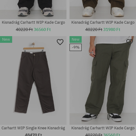
Kisnadrág Carhartt WIP Kade Cargo
Kisnadrág Carhartt WIP Kade Cargo
40220 Ft
36560 Ft
40220 Ft
31980 Ft
New
New
-9%
Elérhető méretek:
Elérhető méretek:
S; M; L; XL
S; M; L; XL; XXL
Carhartt WIP Single Knee Kisnadrág
Kisnadrág Carhartt WIP Kade Cargo
48470 Ft
40220 Ft
36560 Ft