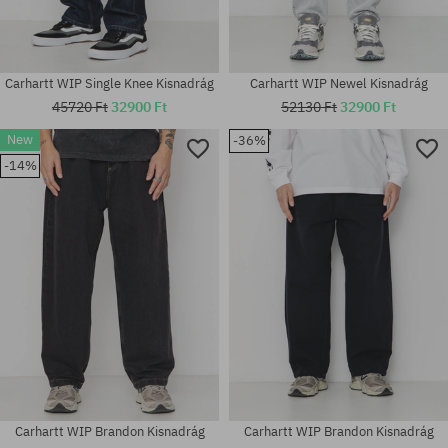
Carhartt WIP Single Knee Kisnadrág
Carhartt WIP Newel Kisnadrág
45720 Ft
32900 Ft
52130 Ft
32900 Ft
New
-36%
-14%
Elérhető méretek:
Elérhető méretek:
31; 32; 33; 34; 36
30; 31; 32; 33; 34; 36
Carhartt WIP Brandon Kisnadrág
Carhartt WIP Brandon Kisnadrág