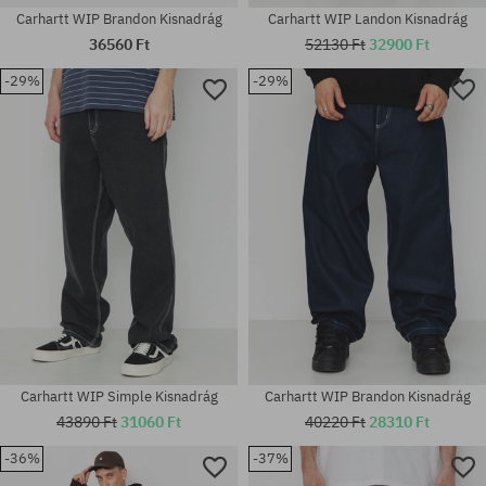
Carhartt WIP Brandon Kisnadrág
Carhartt WIP Landon Kisnadrág
36560 Ft
52130 Ft
32900 Ft
-29%
-29%
Elérhető méretek:
Elérhető méretek:
S; M; L; XL
S; L
Carhartt WIP Simple Kisnadrág
Carhartt WIP Brandon Kisnadrág
43890 Ft
31060 Ft
40220 Ft
28310 Ft
-36%
-37%