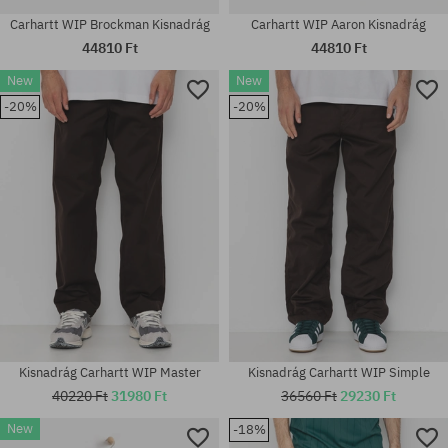
Carhartt WIP Brockman Kisnadrág
Carhartt WIP Aaron Kisnadrág
44810 Ft
44810 Ft
New
New
Elérhető méretek:
Elérhető méretek:
-20%
-20%
S; M; L; XL
S; L
Kisnadrág Carhartt WIP Master
Kisnadrág Carhartt WIP Simple
40220 Ft
31980 Ft
36560 Ft
29230 Ft
New
-18%