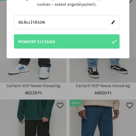
cookies – ezeket engedélyezheti).
Elérhető méretek:
Elérhető méretek:
30; 31; 32; 33; 34; 36
30; 31; 32; 33; 34
BEÁLLÍTÁSOK
MINDENT ELFOGAD
Carhartt WIP Newel Kisnadrág
Carhartt WIP Newel Kisnadrág
40220 Ft
44810 Ft
New
Elérhető méretek:
Elérhető méretek:
33X32
31X32; 32X32