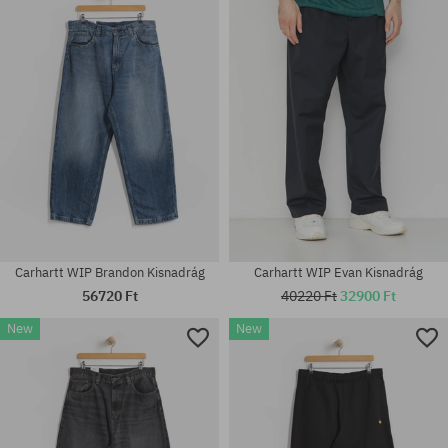
Elérhető méretek:
Elérhető méretek:
S; M; L; XL
30; 31; 32; 33; 34
Carhartt WIP Brandon Kisnadrág
Carhartt WIP Evan Kisnadrág
56720 Ft
40220 Ft
32900 Ft
New
New
Elérhető méretek:
Elérhető méretek:
30X30; 31X30; 32X30; 33X30;
30X32; 31X32; 32X32; 33X32;
34X30; 36X30
34X32; 36X32