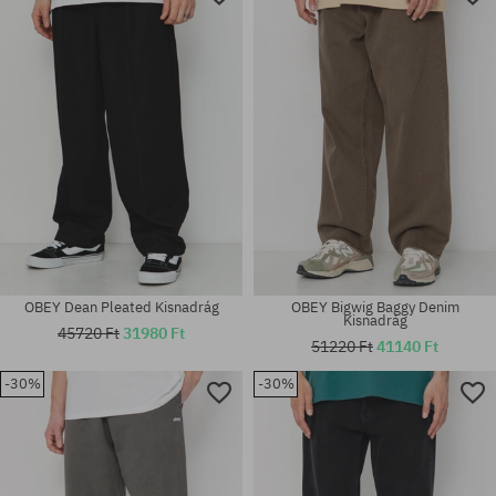
OBEY Dean Pleated Kisnadrág
OBEY Bigwig Baggy Denim
Kisnadrág
45720 Ft
31980 Ft
51220 Ft
41140 Ft
-30%
-30%