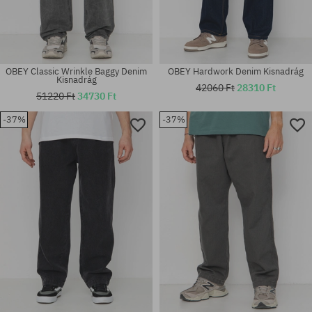
OBEY Classic Wrinkle Baggy Denim
OBEY Hardwork Denim Kisnadrág
Kisnadrág
42060 Ft
28310 Ft
51220 Ft
34730 Ft
-37%
-37%
Elérhető méretek:
Elérhető méretek:
S; L; XL
31; 32; 33; 34