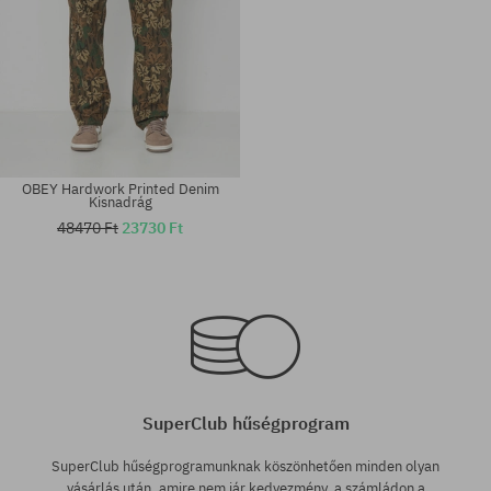
OBEY Hardwork Printed Denim
Kisnadrág
48470 Ft
23730 Ft
Elérhető méretek:
Elérhető méretek:
32; 33; 34; 36
32; 33
SuperClub hűségprogram
SuperClub hűségprogramunknak köszönhetően minden olyan
vásárlás után, amire nem jár kedvezmény, a számládon a