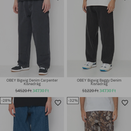
Elérhető méretek:
Elérhető méretek:
M; L
XL
OBEY Bigwig Denim Carpenter
OBEY Bigwig Baggy Denim
Kisnadrág
Kisnadrág
54520 Ft
34730 Ft
51220 Ft
34730 Ft
-28%
-32%
Elérhető méretek:
Elérhető méretek:
S; M; L; XL
31; 32; 34