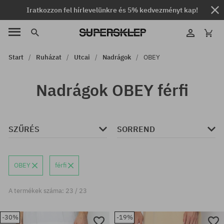
Iratkozzon fel hírlevelünkre és 5% kedvezményt kap!
Start
Ruházat
Utcai
Nadrágok
OBEY
Nadrágok OBEY férfi
SZŰRÉS
SORREND
OBEY
férfi
A termékek száma: 23 / 23
-30%
-19%