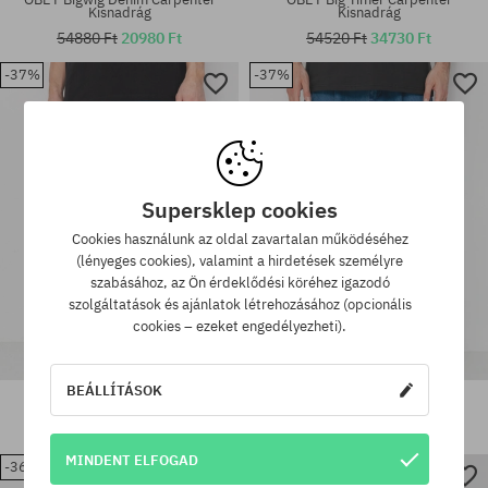
Kisnadrág
Kisnadrág
54880 Ft
20980 Ft
54520 Ft
34730 Ft
-37%
-37%
Elérhető méretek:
Elérhető méretek:
S; L
30; 31; 33; 34
Supersklep cookies
Cookies használunk az oldal zavartalan működéséhez
(lényeges cookies), valamint a hirdetések személyre
szabásához, az Ön érdeklődési köréhez igazodó
szolgáltatások és ajánlatok létrehozásához (opcionális
cookies – ezeket engedélyezheti).
BEÁLLÍTÁSOK
OBEY Big Timer Utility Denim
Kisnadrág OBEY Oliver Denim
Kisnadrág
Pleated
49390 Ft
31060 Ft
49390 Ft
31060 Ft
MINDENT ELFOGAD
-36%
-36%
Elérhető méretek:
Elérhető méretek: