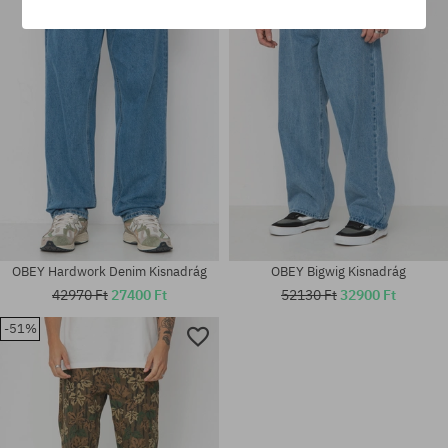
31; 34
30; 31; 32; 33; 34
OBEY Hardwork Denim Kisnadrág
OBEY Bigwig Kisnadrág
42970 Ft
27400 Ft
52130 Ft
32900 Ft
-51%
Elérhető méretek:
Elérhető méretek:
31; 32; 33; 34; 36
32; 33; 34; 36