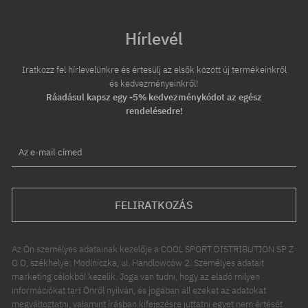
Hírlevél
Iratkozz fel hírlevelünkre és értesülj az elsők között új termékeinkről
és kedvezményeinkről!
Ráadásul kapsz egy -5% kedvezménykódot az egész
rendelésedre!
Az e-mail címed
FELIRATKOZÁS
Az Ön személyes adatainak kezelője a COOL SPORT DISTRIBUTION SP Z
O O, székhelye: Modlniczka, ul. Handlowców 2. Személyes adatait
marketing célokból kezelik. Joga van tudni, hogy az eladó milyen
információkat tart Önről nyilván, és jogában áll ezeket az adatokat
megváltoztatni, valamint írásban kifejezésre juttatni egyet nem értését