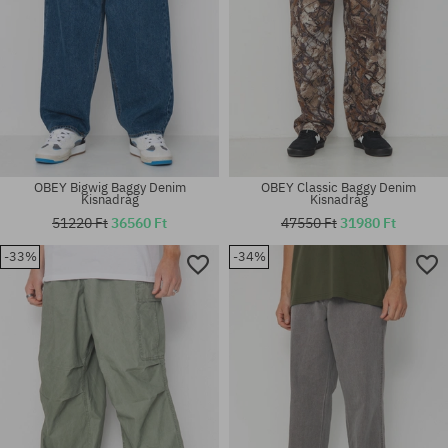
OBEY Bigwig Baggy Denim
OBEY Classic Baggy Denim
Kisnadrág
Kisnadrág
51220 Ft
36560 Ft
47550 Ft
31980 Ft
-33%
-34%
Elérhető méretek:
Elérhető méretek:
30; 31; 32; 33; 34
30; 33