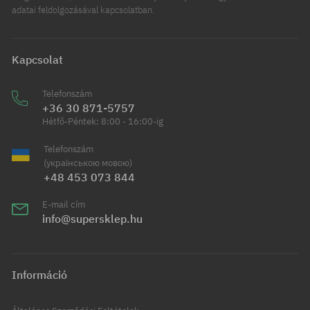
adatai feldolgozásával kapcsolatban.
Kapcsolat
Telefonszám
+36 30 871-5757
Hétfő-Péntek: 8:00 - 16:00-ig
Telefonszám
(українською мовою)
+48 453 073 844
E-mail cím
info@supersklep.hu
Információ