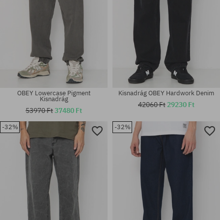
OBEY Lowercase Pigment
Kisnadrág OBEY Hardwork Denim
Kisnadrág
42060 Ft
29230 Ft
53970 Ft
37480 Ft
-32%
-32%
Elérhető méretek:
Elérhető méretek:
32; 33; 34
31; 32; 36