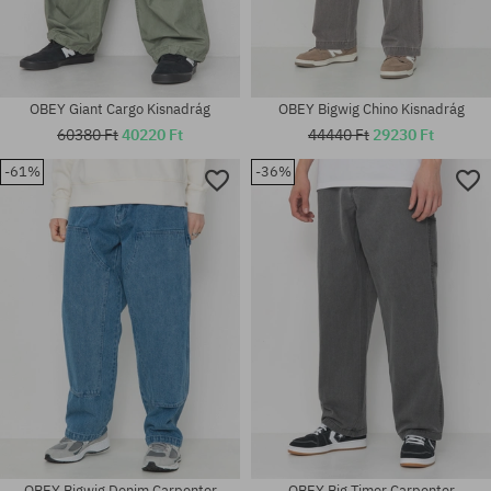
OBEY Giant Cargo Kisnadrág
OBEY Bigwig Chino Kisnadrág
60380 Ft
40220 Ft
44440 Ft
29230 Ft
-61%
-36%
Elérhető méretek:
Elérhető méretek:
31; 32; 33; 34
31; 32; 34
OBEY Bigwig Denim Carpenter
OBEY Big Timer Carpenter