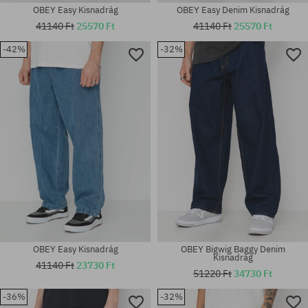
OBEY Easy Kisnadrág
OBEY Easy Denim Kisnadrág
41140 Ft
25570 Ft
41140 Ft
25570 Ft
-42%
-32%
Elérhető méretek:
Elérhető méretek:
31; 32; 33; 34; 36
32
OBEY Easy Kisnadrág
OBEY Bigwig Baggy Denim
Kisnadrág
41140 Ft
23730 Ft
51220 Ft
34730 Ft
-36%
-32%