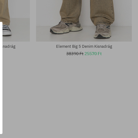
Elérhető méretek:
31; 32; 33; 34; 36
isnadrág
Element Big 5 Denim Kisnadrág
38390 Ft
25570 Ft