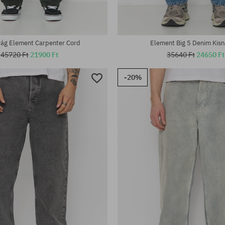
rág Element Carpenter Cord
Element Big 5 Denim Kis
45720 Ft
21900 Ft
35640 Ft
24650 Ft
-20%