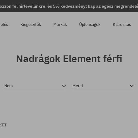
ozzon fel hírlevelünkre, és 5% kedvezményt kap az egész megrendel
relés
Kiegészítők
Márkák
Újdonságok
Kiárusítás
Nadrágok Element férfi
Nem
Méret
KET