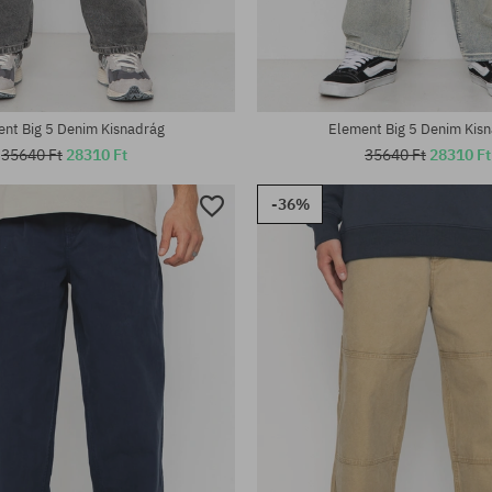
tek:
Elérhető méretek:
30; 31; 32; 33; 34; 36
nt Big 5 Denim Kisnadrág
Element Big 5 Denim Kis
35640 Ft
28310 Ft
35640 Ft
28310 Ft
-36%