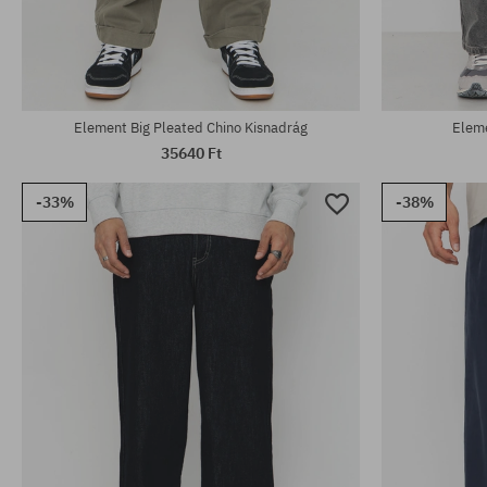
Elérhető méretek:
Elérhető mére
30; 31; 32; 33
31; 33
Element Big Pleated Chino Kisnadrág
Eleme
35640 Ft
-33%
-38%