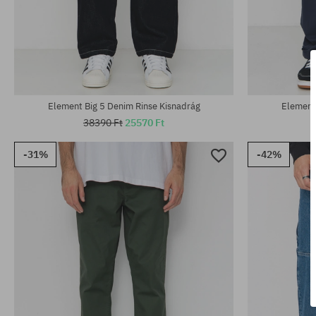
Elérhető méretek:
Elérhető mére
30; 31
31; 32; 33; 34
Element Big 5 Denim Rinse Kisnadrág
Element
38390 Ft
25570 Ft
-31%
-42%