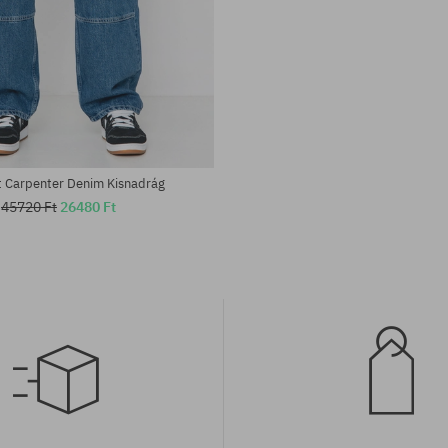
tek:
Elérhető méretek:
31; 32; 33
 Carpenter Denim Kisnadrág
45720 Ft
26480 Ft