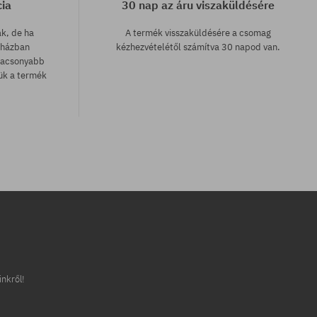
cia
30 nap az áru viszaküldésére
ak, de ha
A termék visszaküldésére a csomag
uházban
kézhezvételétől számítva 30 napod van.
lacsonyabb
zük a termék
inkről!