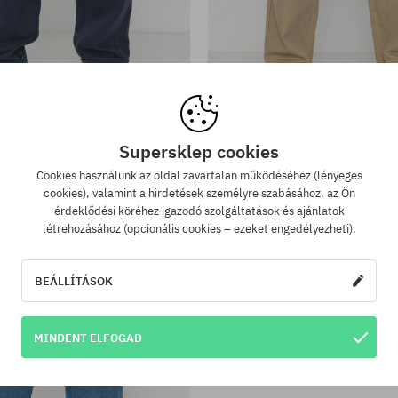
tek:
Elérhető méretek:
; 36
30; 31; 32; 33; 34
 Big Pleated Chino Kisnadrág
Element Carpenter Canvas K
Supersklep cookies
38390 Ft
23730 Ft
44810 Ft
28310 Ft
Cookies használunk az oldal zavartalan működéséhez (lényeges
cookies), valamint a hirdetések személyre szabásához, az Ön
érdeklődési köréhez igazodó szolgáltatások és ajánlatok
létrehozásához (opcionális cookies – ezeket engedélyezheti).
BEÁLLÍTÁSOK
MINDENT ELFOGAD