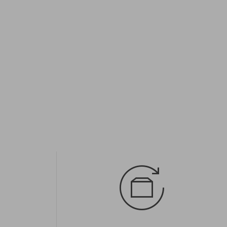
Elérhető méretek:
30; 31; 32; 33