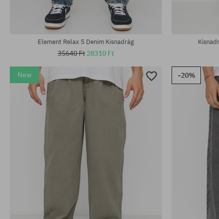
Element Relax 5 Denim Kisnadrág
Kisnad
35640 Ft
28310 Ft
New
-20%