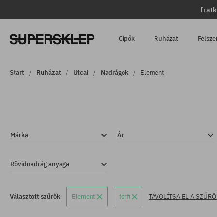
Iratk
Cipők
Ruházat
Felsze
Start
Ruházat
Utcai
Nadrágok
Element
Márka
Ár
Rövidnadrág anyaga
Választott szűrők
Element
férfi
TÁVOLÍTSA EL A SZŰRŐ