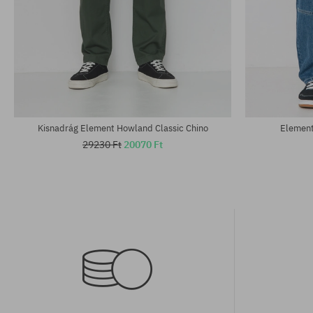
Elérhető méretek:
Elérhető mére
30; 31; 32; 33; 34; 36
31
Kisnadrág Element Howland Classic Chino
Element
29230 Ft
20070 Ft