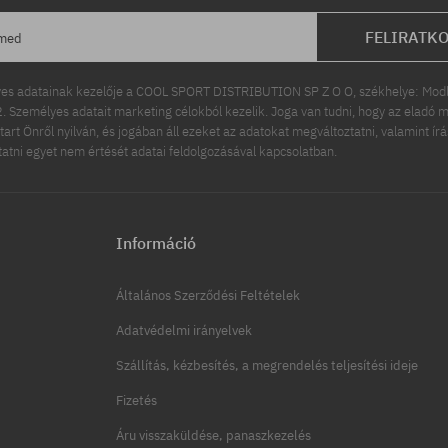
FELIRATK
ímed
es adatainak kezelője a COOL SPORT DISTRIBUTION SP Z O O, székhelye: Modln
 Személyes adatait marketing célokból kezelik. Joga van tudni, hogy az eladó m
tart Önről nyilván, és jogában áll ezeket az adatokat megváltoztatni, valamint ír
ttatni egyet nem értését adatai feldolgozásával kapcsolatban.
Információ
Általános Szerződési Feltételek
Adatvédelmi irányelvek
Szállítás, kézbesítés, a megrendelés teljesítési ideje
Fizetés
Áru visszaküldése, panaszkezelés