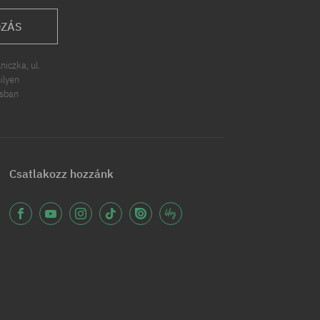
OZÁS
iczka, ul.
ilyen
ásban
Csatlakozz hozzánk