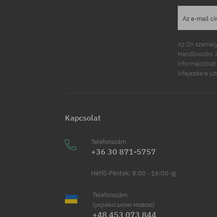
Az e-mail c
Az Ön személy
Handlowców 2.
információkat 
kifejezésre ju
Kapcsolat
Telefonszám
+36 30 871-5757
Hétfő-Péntek: 8:00 - 16:00-ig
Telefonszám
(українською мовою)
+48 453 073 844