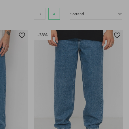
3
4
Sorrend
-38%