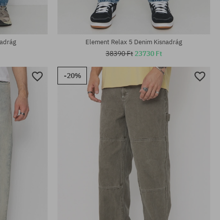
nadrág
Element Relax 5 Denim Kisnadrág
38390 Ft
23730 Ft
-20%