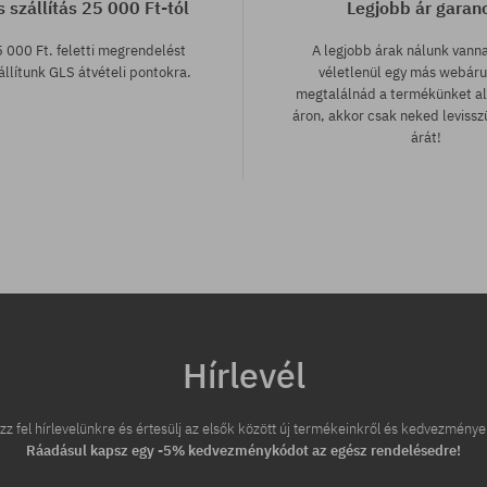
 szállítás 25 000 Ft-tól
Legjobb ár garan
 000 Ft. feletti megrendelést
A legjobb árak nálunk vann
llítunk GLS átvételi pontokra.
véletlenül egy más webár
megtalálnád a termékünket a
áron, akkor csak neked leviss
árát!
tek:
; 36
Hírlevél
zz fel hírlevelünkre és értesülj az elsők között új termékeinkről és kedvezménye
Ráadásul kapsz egy -5% kedvezménykódot az egész rendelésedre!