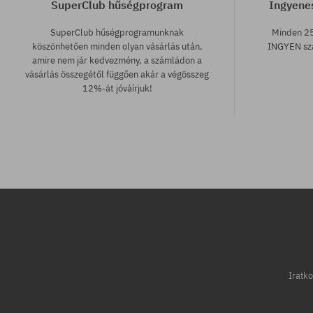
SuperClub hűségprogram
Ingyenes
SuperClub hűségprogramunknak
Minden 25
köszönhetően minden olyan vásárlás után,
INGYEN szá
amire nem jár kedvezmény, a számládon a
vásárlás összegétől függően akár a végösszeg
12%-át jóváírjuk!
Elérhető méretek:
Elérhető mére
30
31; 32; 33; 34
Iratko