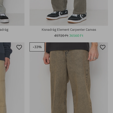
Elérhető méretek:
30
nadrág
Kisnadrág Element Carpenter Canvas
45720 Ft
36560 Ft
-33%