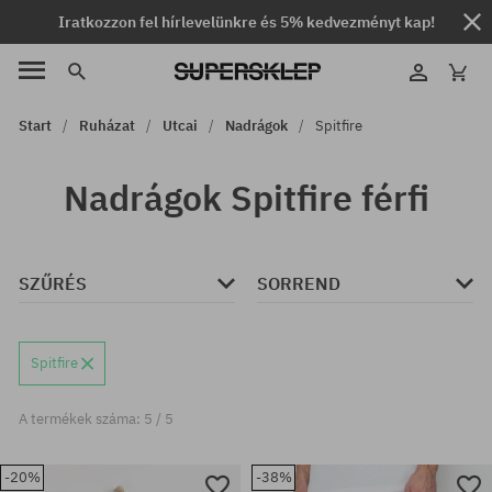
Iratkozzon fel hírlevelünkre és 5% kedvezményt kap!
Start
Ruházat
Utcai
Nadrágok
Spitfire
Nadrágok Spitfire férfi
SZŰRÉS
SORREND
Spitfire
A termékek száma: 5 / 5
-20%
-38%