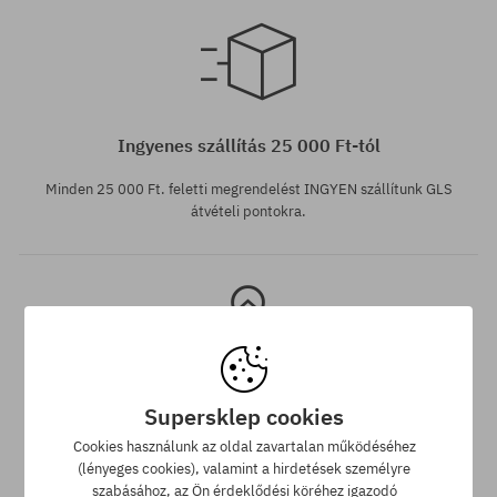
Elérhető méretek:
S; M; L
Ingyenes szállítás 25 000 Ft-tól
Minden 25 000 Ft. feletti megrendelést INGYEN szállítunk GLS
átvételi pontokra.
Supersklep cookies
Legjobb ár garancia
Cookies használunk az oldal zavartalan működéséhez
(lényeges cookies), valamint a hirdetések személyre
A legjobb árak nálunk vannak, de ha véletlenül egy más
szabásához, az Ön érdeklődési köréhez igazodó
webáruházban megtalálnád a termékünket alacsonyabb áron,