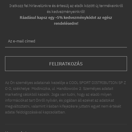
Iratkozz fel hírlevelünkre és értesülj az elsők között új termékeinkről
és kedvezményeinkről!
Ráadásul kapsz egy -5% kedvezménykódot az egész
rendelésedre!
Az e-mail címed
FELIRATKOZÁS
Az Ön személyes adatainak kezelője a COOL SPORT DISTRIBUTION SP Z
O O, székhelye: Modlniczka, ul. Handlowców 2. Személyes adatait
marketing célokból kezelik. Joga van tudni, hogy az eladó milyen
információkat tart Önről nyilván, és jogában áll ezeket az adatokat
megváltoztatni, valamint írásban kifejezésre juttatni egyet nem értését
adatai feldolgozásával kapcsolatban.