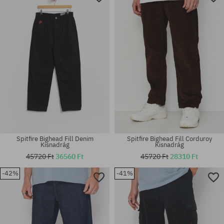
Spitfire Bighead Fill Denim
Spitfire Bighead Fill Corduroy
Kisnadrág
Kisnadrág
45720 Ft
36560 Ft
45720 Ft
28310 Ft
-42%
-41%