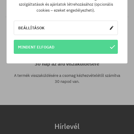
szolgáltatások és ajánlatok létrehozásához (opcionális
akkor csak neked levisszük a termék árát!
cookies – ezeket engedélyezheti).
BEÁLLÍTÁSOK
MINDENT ELFOGAD
30 nap az áru viszaküldésére
A termék visszaküldésére a csomag kézhezvételétől számítva
30 napod van.
Hírlevél