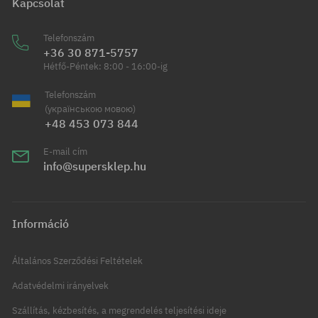
Kapcsolat
Telefonszám
+36 30 871-5757
Hétfő-Péntek: 8:00 - 16:00-ig
Telefonszám
(українською мовою)
+48 453 073 844
E-mail cím
info@supersklep.hu
Információ
Általános Szerződési Feltételek
Adatvédelmi irányelvek
Szállítás, kézbesítés, a megrendelés teljesítési ideje