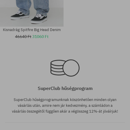
Kisnadrág Spitfire Big Head Denim
46640 Ft
31060 Ft
Elérhető méretek:
Elérhető méretek:
M; XL
M
SuperClub hűségprogram
SuperClub hűségprogramunknak köszönhetően minden olyan
vásárlás után, amire nem jár kedvezmény, a számládon a
vásárlás összegétől függően akár a végösszeg 12%-át jóváírjuk!