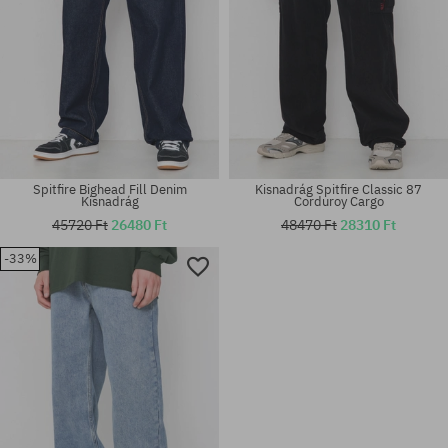
Spitfire Bighead Fill Denim
Kisnadrág Spitfire Classic 87
Kisnadrág
Corduroy Cargo
45720 Ft
26480 Ft
48470 Ft
28310 Ft
-33%
Elérhető méretek:
Elérhető méretek:
34
30; 32; 34