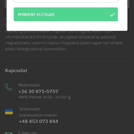
MINDENT ELFOGAD
Az Ön személyes adatainak kezelője a COOL SPORT DISTRIBUTION SP Z
O O, székhelye: Modlniczka, ul. Handlowców 2. Személyes adatait
marketing célokból kezelik. Joga van tudni, hogy az eladó milyen
információkat tart Önről nyilván, és jogában áll ezeket az adatokat
megváltoztatni, valamint írásban kifejezésre juttatni egyet nem értését
adatai feldolgozásával kapcsolatban.
Kapcsolat
Telefonszám
+36 30 871-5757
Hétfő-Péntek: 8:00 - 16:00-ig
Telefonszám
(українською мовою)
+48 453 073 844
E-mail cím