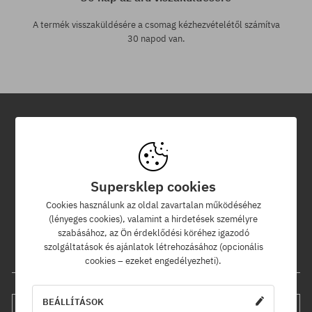
A termék visszaküldésére a csomag kézhezvételétől számítva
30 napod van.
Hírlevél
Iratkozz fel hírlevelünkre és értesülj az elsők között új termékeinkről
Supersklep cookies
és kedvezményeinkről!
Ráadásul kapsz egy -5% kedvezménykódot az egész
Cookies használunk az oldal zavartalan működéséhez
rendelésedre!
(lényeges cookies), valamint a hirdetések személyre
szabásához, az Ön érdeklődési köréhez igazodó
szolgáltatások és ajánlatok létrehozásához (opcionális
Az e-mail címed
cookies – ezeket engedélyezheti).
BEÁLLÍTÁSOK
FELIRATKOZÁS