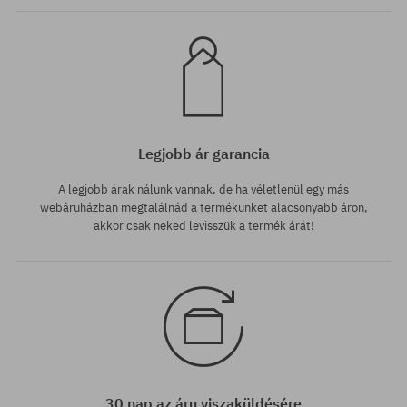
Legjobb ár garancia
A legjobb árak nálunk vannak, de ha véletlenül egy más
webáruházban megtalálnád a termékünket alacsonyabb áron,
akkor csak neked levisszük a termék árát!
30 nap az áru viszaküldésére