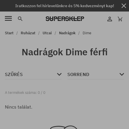
Iratkozzon fel hírlevelünkre és 5% kedvezményt kap!
Start
Ruházat
Utcai
Nadrágok
Dime
Nadrágok Dime férfi
SZŰRÉS
SORREND
A termékek száma: 0 / 0
Nincs találat.