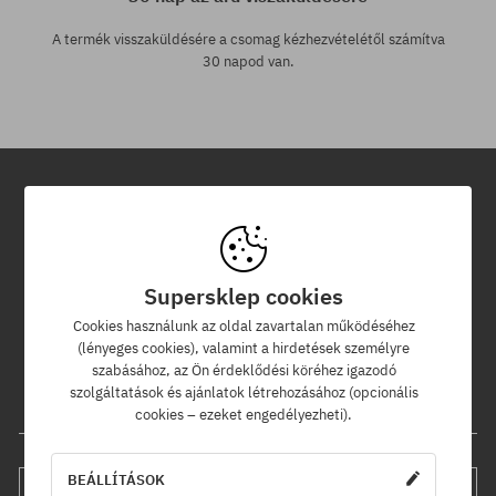
A termék visszaküldésére a csomag kézhezvételétől számítva
30 napod van.
Hírlevél
Iratkozz fel hírlevelünkre és értesülj az elsők között új termékeinkről
Supersklep cookies
és kedvezményeinkről!
Ráadásul kapsz egy -5% kedvezménykódot az egész
Cookies használunk az oldal zavartalan működéséhez
rendelésedre!
(lényeges cookies), valamint a hirdetések személyre
szabásához, az Ön érdeklődési köréhez igazodó
szolgáltatások és ajánlatok létrehozásához (opcionális
Az e-mail címed
cookies – ezeket engedélyezheti).
BEÁLLÍTÁSOK
FELIRATKOZÁS