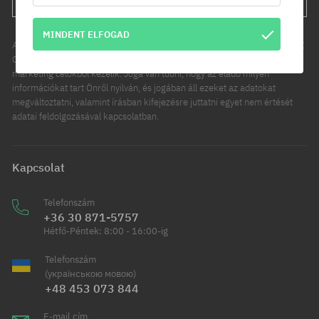
MINDENT ELFOGAD
Az Ön személyes adatainak kezelője a COOL SPORT DISTRIBUTION SP Z
O O, székhelye: Modlniczka, ul. Handlowców 2. Személyes adatait
marketing célokból kezelik. Joga van tudni, hogy az eladó milyen
információkat tart Önről nyilván, és jogában áll ezeket az adatokat
megváltoztatni, valamint írásban kifejezésre juttatni egyet nem értését
adatai feldolgozásával kapcsolatban.
Kapcsolat
Telefonszám
+36 30 871-5757
Hétfő-Péntek: 8:00 - 16:00-ig
Telefonszám
(українською мовою)
+48 453 073 844
E-mail cím