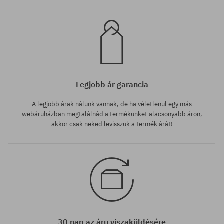
Legjobb ár garancia
A legjobb árak nálunk vannak, de ha véletlenül egy más
webáruházban megtalálnád a termékünket alacsonyabb áron,
akkor csak neked levisszük a termék árát!
30 nap az áru viszaküldésére