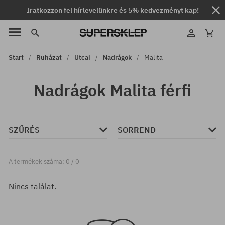
Iratkozzon fel hírlevelünkre és 5% kedvezményt kap!
Start
Ruházat
Utcai
Nadrágok
Malita
Nadrágok Malita férfi
SZŰRÉS
SORREND
A termékek száma: 0 / 0
Nincs találat.