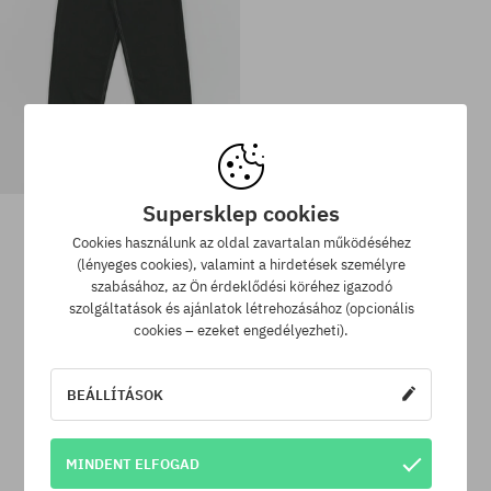
DC Baggy Denim Kisnadrág
Supersklep cookies
33810 Ft
20980 Ft
Cookies használunk az oldal zavartalan működéséhez
(lényeges cookies), valamint a hirdetések személyre
szabásához, az Ön érdeklődési köréhez igazodó
Elérhető méretek:
Elérhető méretek:
szolgáltatások és ajánlatok létrehozásához (opcionális
33X34; 34X34
31X32; 32X32; 33X34; 34X34
cookies – ezeket engedélyezheti).
BEÁLLÍTÁSOK
SuperClub hűségprogram
MINDENT ELFOGAD
SuperClub hűségprogramunknak köszönhetően minden olyan