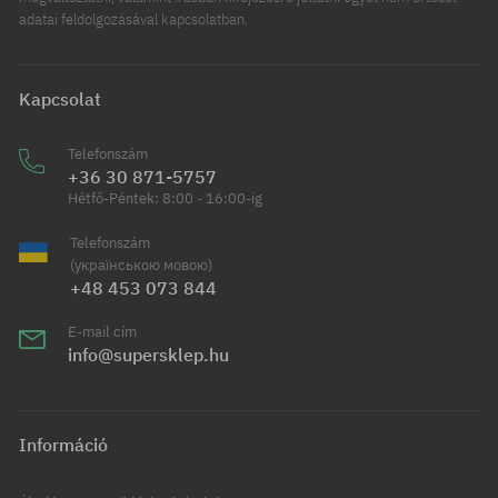
adatai feldolgozásával kapcsolatban.
Kapcsolat
Telefonszám
+36 30 871-5757
Hétfő-Péntek: 8:00 - 16:00-ig
Telefonszám
(українською мовою)
+48 453 073 844
E-mail cím
info@supersklep.hu
Információ