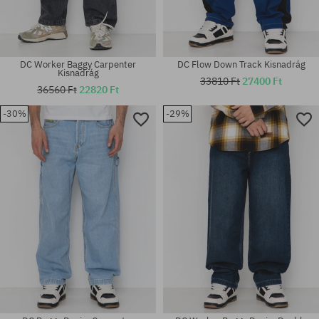
DC Worker Baggy Carpenter
DC Flow Down Track Kisnadrág
Kisnadrág
33810 Ft
27400 Ft
36560 Ft
22820 Ft
-30%
-29%
Elérhető méretek:
Elérhető méretek:
30X32; 31X32; 32X32; 33X34
31X32; 32X32; 33X34; 36X34