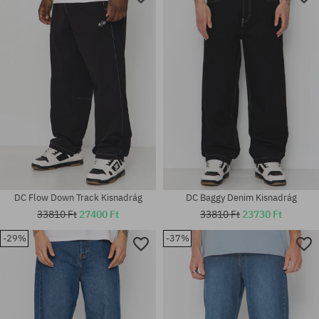
DC Flow Down Track Kisnadrág
DC Baggy Denim Kisnadrág
33810 Ft
27400 Ft
33810 Ft
23730 Ft
-29%
-37%