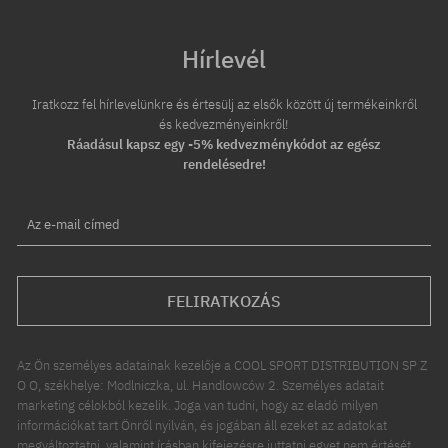
Hírlevél
Iratkozz fel hírlevelünkre és értesülj az elsők között új termékeinkről
és kedvezményeinkről!
Ráadásul kapsz egy -5% kedvezménykódot az egész
rendelésedre!
Az e-mail címed
FELIRATKOZÁS
Az Ön személyes adatainak kezelője a COOL SPORT DISTRIBUTION SP Z
O O, székhelye: Modlniczka, ul. Handlowców 2. Személyes adatait
marketing célokból kezelik. Joga van tudni, hogy az eladó milyen
információkat tart Önről nyilván, és jogában áll ezeket az adatokat
megváltoztatni, valamint írásban kifejezésre juttatni egyet nem értését