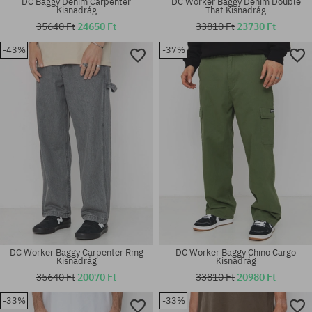
DC Baggy Denim Carpenter
DC Worker Baggy Denim Double
Kisnadrág
That Kisnadrág
35640 Ft
24650 Ft
33810 Ft
23730 Ft
-43%
-37%
Elérhető méretek:
Elérhető méretek:
31X32; 33X34; 34X34
L; XL
DC Worker Baggy Carpenter Rmg
DC Worker Baggy Chino Cargo
Kisnadrág
Kisnadrág
35640 Ft
20070 Ft
33810 Ft
20980 Ft
Elérhető méretek:
-33%
-33%
30X32; 31X32; 32X32; 33X34;
Elérhető méretek: