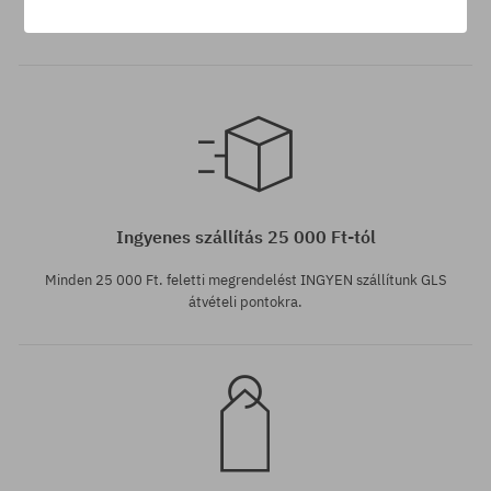
vásárlás után, amire nem jár kedvezmény, a számládon a
vásárlás összegétől függően akár a végösszeg 12%-át jóváírjuk!
Elérhető méretek:
33X34
Ingyenes szállítás 25 000 Ft-tól
Minden 25 000 Ft. feletti megrendelést INGYEN szállítunk GLS
átvételi pontokra.