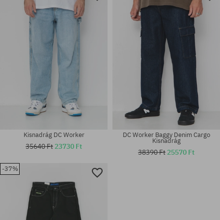
34X34
30X32; 32X32; 33X34
Kisnadrág DC Worker
DC Worker Baggy Denim Cargo
Kisnadrág
35640 Ft
23730 Ft
38390 Ft
25570 Ft
-37%
Elérhető méretek:
Elérhető méretek:
31X32; 32X32; 33X34; 34X34
31X32; 32X32