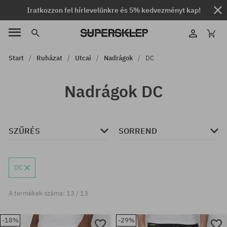
Iratkozzon fel hírlevelünkre és 5% kedvezményt kap!
Start
Ruházat
Utcai
Nadrágok
DC
Nadrágok DC
SZŰRÉS
SORREND
DC
A termékek száma: 13 / 13
-18%
-29%