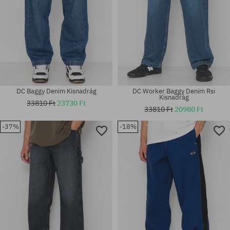
DC Baggy Denim Kisnadrág
DC Worker Baggy Denim Rsi
Kisnadrág
33810 Ft
23730 Ft
33810 Ft
20980 Ft
-37%
-18%
Elérhető méretek:
Elérhető méretek:
M; L; XL
31X32; 32X32; 33X34