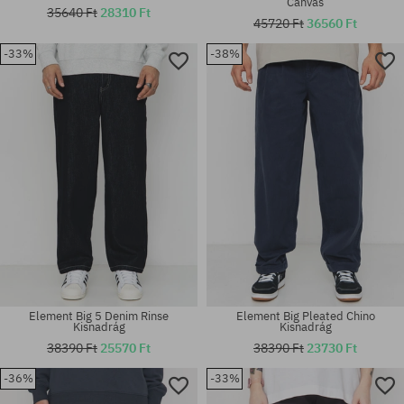
Canvas
35640 Ft
28310 Ft
45720 Ft
36560 Ft
-33%
-38%
Elérhető méretek:
Elérhető méretek:
30; 31
31; 32; 33; 34; 36
Element Big 5 Denim Rinse
Element Big Pleated Chino
Kisnadrág
Kisnadrág
38390 Ft
25570 Ft
38390 Ft
23730 Ft
-36%
-33%
Elérhető méretek:
Elérhető méretek: