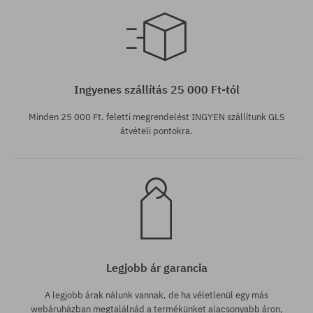
Elérhető méretek:
31; 32; 33; 34; 36
Ingyenes szállítás 25 000 Ft-tól
Minden 25 000 Ft. feletti megrendelést INGYEN szállítunk GLS
átvételi pontokra.
Legjobb ár garancia
A legjobb árak nálunk vannak, de ha véletlenül egy más
webáruházban megtalálnád a termékünket alacsonyabb áron,