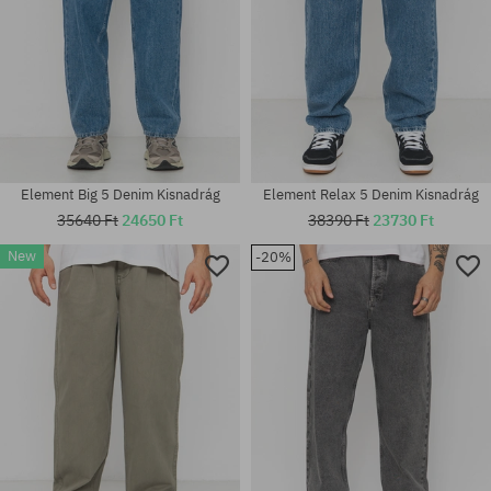
Element Big 5 Denim Kisnadrág
Element Relax 5 Denim Kisnadrág
35640 Ft
24650 Ft
38390 Ft
23730 Ft
New
-20%
Elérhető méretek:
Elérhető méretek:
30; 31; 32; 33
31; 33