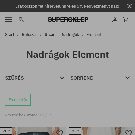
Iratkozzon fel hírlevelünkre és 5% kedvezményt kap!
Start
Ruházat
Utcai
Nadrágok
Element
Nadrágok Element
SZŰRÉS
SORREND
Element
A termékek száma: 15 / 15
-20%
-52%