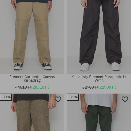
30; 31; 32; 33; 34
31; 32; 33; 34; 36
Element Carpenter Canvas
Kisnadrág Element Parapente Lt
Kisnadrág
Wmn
44810 Ft
28310 Ft
32900 Ft
21900 Ft
-33%
-31%
Elérhető méretek:
Elérhető méretek:
30; 31; 32; 33; 34; 36
31