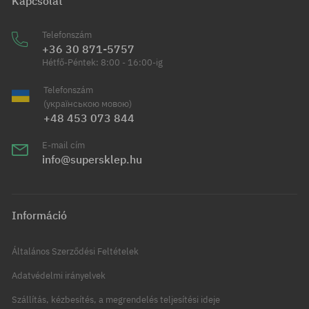
Kapcsolat
Telefonszám
+36 30 871-5757
Hétfő-Péntek: 8:00 - 16:00-ig
Telefonszám
(українською мовою)
+48 453 073 844
E-mail cím
info@supersklep.hu
Információ
Általános Szerződési Feltételek
Adatvédelmi irányelvek
Szállítás, kézbesítés, a megrendelés teljesítési ideje