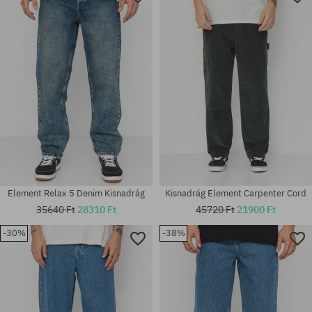
Element Relax 5 Denim Kisnadrág
Kisnadrág Element Carpenter Cord
35640 Ft
28310 Ft
45720 Ft
21900 Ft
-30%
-38%