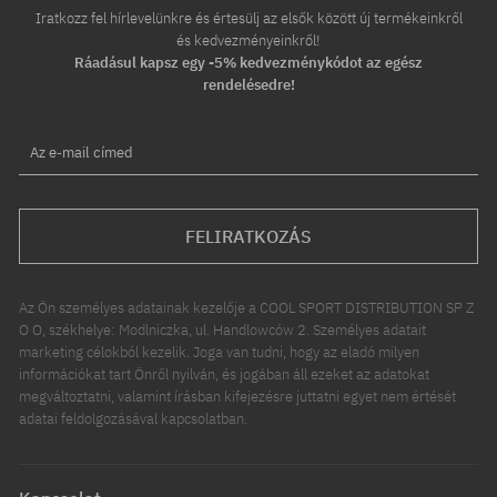
Iratkozz fel hírlevelünkre és értesülj az elsők között új termékeinkről
és kedvezményeinkről!
Ráadásul kapsz egy -5% kedvezménykódot az egész
rendelésedre!
Az e-mail címed
FELIRATKOZÁS
Az Ön személyes adatainak kezelője a COOL SPORT DISTRIBUTION SP Z
O O, székhelye: Modlniczka, ul. Handlowców 2. Személyes adatait
marketing célokból kezelik. Joga van tudni, hogy az eladó milyen
információkat tart Önről nyilván, és jogában áll ezeket az adatokat
megváltoztatni, valamint írásban kifejezésre juttatni egyet nem értését
adatai feldolgozásával kapcsolatban.