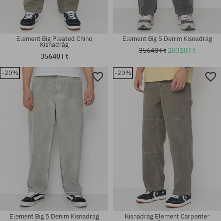
Element Big Pleated Chino
Element Big 5 Denim Kisnadrág
Kisnadrág
35640 Ft
28310 Ft
35640 Ft
-20%
-20%
Elérhető méretek:
Elérhető méretek:
30; 31; 32; 33; 34; 36
30
Element Big 5 Denim Kisnadrág
Kisnadrág Element Carpenter