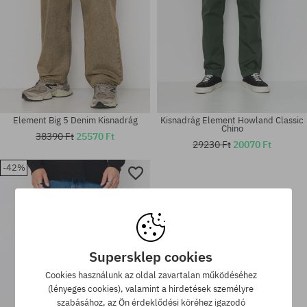
Element Big 5 Denim Kisnadrág
Kisnadrág Element Howland Classic
Chino
38390 Ft
25570 Ft
29230 Ft
20070 Ft
-42%
Elérhető méretek:
Elérhető méretek:
31; 32; 33
XS; M
Supersklep cookies
Cookies használunk az oldal zavartalan működéséhez
(lényeges cookies), valamint a hirdetések személyre
szabásához, az Ön érdeklődési köréhez igazodó