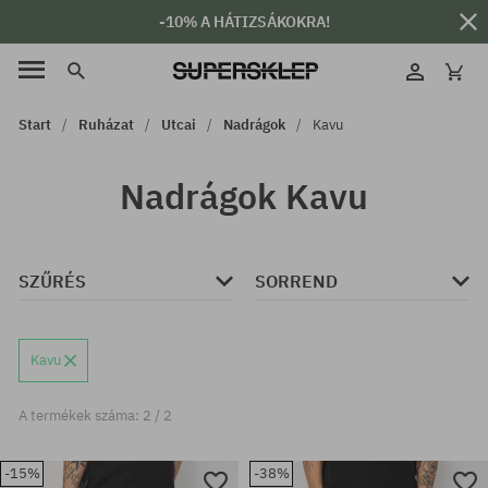
-10% A HÁTIZSÁKOKRA!
Start
Ruházat
Utcai
Nadrágok
Kavu
Nadrágok Kavu
SZŰRÉS
SORREND
Kavu
A termékek száma: 2 / 2
-15%
-38%