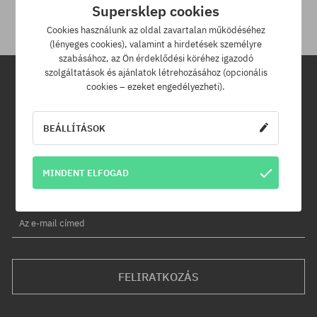
Supersklep cookies
Cookies használunk az oldal zavartalan működéséhez
(lényeges cookies), valamint a hirdetések személyre
szabásához, az Ön érdeklődési köréhez igazodó
szolgáltatások és ajánlatok létrehozásához (opcionális
cookies – ezeket engedélyezheti).
Hírlevél
BEÁLLÍTÁSOK
Iratkozz fel hírlevelünkre és értesülj az elsők között új termékeinkről
és kedvezményeinkről!
Ráadásul kapsz egy -5% kedvezménykódot az egész
MINDENT ELFOGAD
rendelésedre!
Az e-mail címed
FELIRATKOZÁS