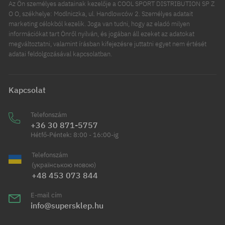
Az Ön személyes adatainak kezelője a COOL SPORT DISTRIBUTION SP Z
O O, székhelye: Modlniczka, ul. Handlowców 2. Személyes adatait
marketing célokból kezelik. Joga van tudni, hogy az eladó milyen
információkat tart Önről nyilván, és jogában áll ezeket az adatokat
megváltoztatni, valamint írásban kifejezésre juttatni egyet nem értését
adatai feldolgozásával kapcsolatban.
Kapcsolat
Telefonszám
+36 30 871-5757
Hétfő-Péntek: 8:00 - 16:00-ig
Telefonszám
(українською мовою)
+48 453 073 844
E-mail cím
info@supersklep.hu