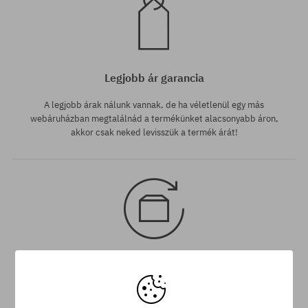
Legjobb ár garancia
A legjobb árak nálunk vannak, de ha véletlenül egy más
webáruházban megtalálnád a termékünket alacsonyabb áron,
akkor csak neked levisszük a termék árát!
30 nap az áru viszaküldésére
A termék visszaküldésére a csomag kézhezvételétől számítva
30 napod van.