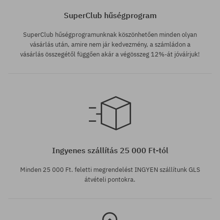
SuperClub hűségprogram
SuperClub hűségprogramunknak köszönhetően minden olyan
vásárlás után, amire nem jár kedvezmény, a számládon a
vásárlás összegétől függően akár a végösszeg 12%-át jóváírjuk!
Elérhető méretek:
Elérhető méretek:
M; L
L
Ingyenes szállítás 25 000 Ft-tól
Minden 25 000 Ft. feletti megrendelést INGYEN szállítunk GLS
átvételi pontokra.