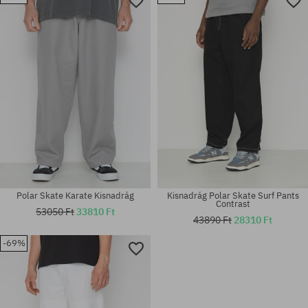
Elérhető méretek:
Elérhető méretek:
M; L; XL
34X34
Polar Skate Karate Kisnadrág
Kisnadrág Polar Skate Surf Pants
Contrast
53050 Ft
33810 Ft
43890 Ft
28310 Ft
-69%
Elérhető méretek:
Elérhető méretek:
M; XL
30X32