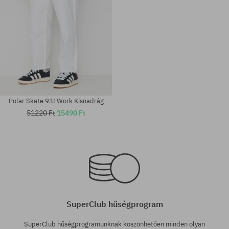
Polar Skate 93! Work Kisnadrág
51220 Ft
15490 Ft
Elérhető méretek:
Elérhető méretek:
S
XS; S
SuperClub hűségprogram
SuperClub hűségprogramunknak köszönhetően minden olyan