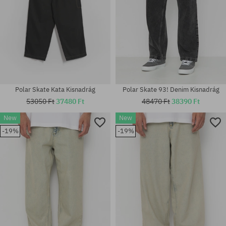
Polar Skate Kata Kisnadrág
Polar Skate 93! Denim Kisnadrág
53050 Ft
37480 Ft
48470 Ft
38390 Ft
New
New
Elérhető méretek:
-19%
-19%
28X32; 30X30; 30X32; 32X30;
Elérhető méretek:
32X32; 34X34
M; L; XL