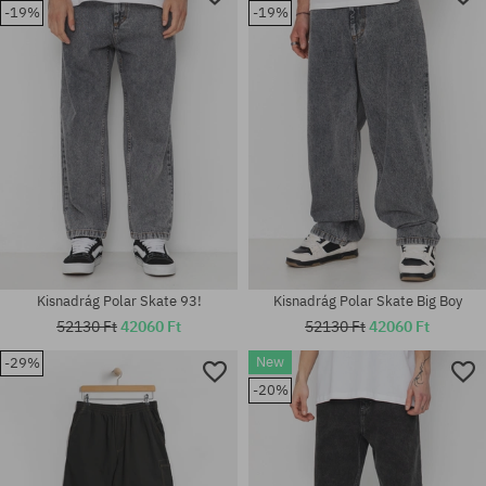
-19%
-19%
Kisnadrág Polar Skate 93!
Kisnadrág Polar Skate Big Boy
52130 Ft
42060 Ft
52130 Ft
42060 Ft
New
-29%
-20%