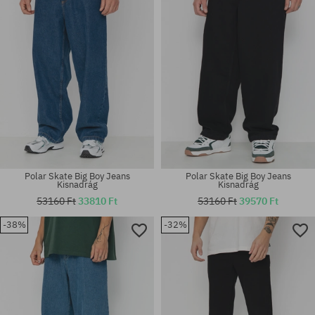
Polar Skate Big Boy Jeans
Polar Skate Big Boy Jeans
Kisnadrág
Kisnadrág
53160 Ft
33810 Ft
53160 Ft
39570 Ft
-38%
-32%
Elérhető méretek:
Elérhető méretek:
S; M; L; XL
M; L; XL