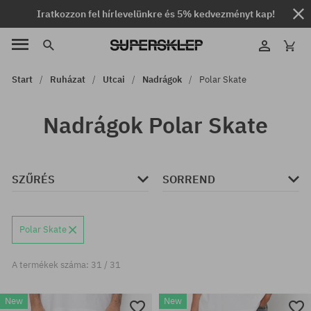
Iratkozzon fel hírlevelünkre és 5% kedvezményt kap!
Start
Ruházat
Utcai
Nadrágok
Polar Skate
Nadrágok Polar Skate
SZŰRÉS
SORREND
Polar Skate
A termékek száma: 31 / 31
New
New