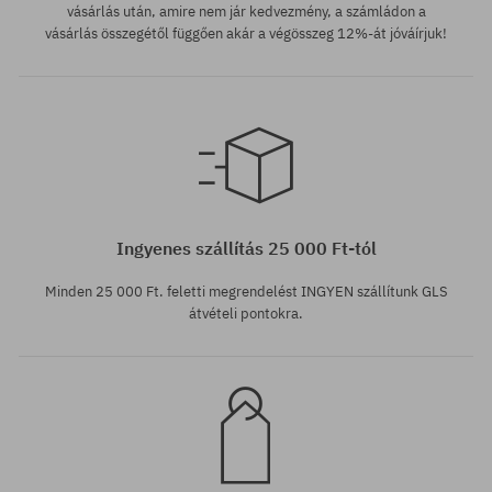
vásárlás után, amire nem jár kedvezmény, a számládon a
vásárlás összegétől függően akár a végösszeg 12%-át jóváírjuk!
Elérhető méretek:
32X30; 36X32
Ingyenes szállítás 25 000 Ft-tól
Minden 25 000 Ft. feletti megrendelést INGYEN szállítunk GLS
átvételi pontokra.