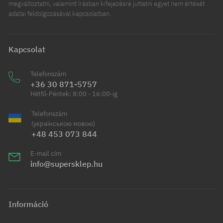
megváltoztatni, valamint írásban kifejezésre juttatni egyet nem értését
adatai feldolgozásával kapcsolatban.
Kapcsolat
Telefonszám
+36 30 871-5757
Hétfő-Péntek: 8:00 - 16:00-ig
Telefonszám
(українською мовою)
+48 453 073 844
E-mail cím
info@supersklep.hu
Információ