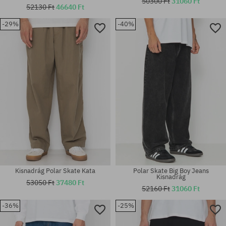
50300 Ft
31060 Ft
52130 Ft
46640 Ft
-29%
-40%
Elérhető méretek:
28X32; 30X30; 30X32; 32X30;
Elérhető méretek:
32X32; 34X34
S; M; L; XL
Kisnadrág Polar Skate Kata
Polar Skate Big Boy Jeans
Kisnadrág
53050 Ft
37480 Ft
52160 Ft
31060 Ft
-36%
-25%
Elérhető méretek:
Elérhető méretek:
S; M; L; XL
XL