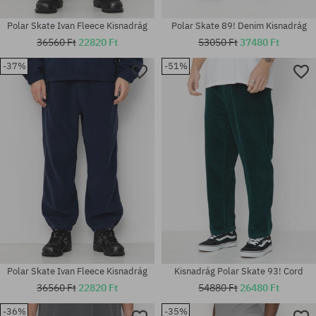
Polar Skate Ivan Fleece Kisnadrág
Polar Skate 89! Denim Kisnadrág
36560 Ft
22820 Ft
53050 Ft
37480 Ft
-37%
-51%
Elérhető méretek:
Elérhető méretek:
S; M
M; L; XL
Polar Skate Ivan Fleece Kisnadrág
Kisnadrág Polar Skate 93! Cord
36560 Ft
22820 Ft
54880 Ft
26480 Ft
-36%
-35%