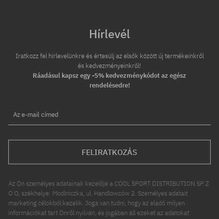
Hírlevél
Iratkozz fel hírlevelünkre és értesülj az elsők között új termékeinkről
és kedvezményeinkről!
Ráadásul kapsz egy -5% kedvezménykódot az egész
rendelésedre!
Az e-mail címed
FELIRATKOZÁS
Az Ön személyes adatainak kezelője a COOL SPORT DISTRIBUTION SP Z
O O, székhelye: Modlniczka, ul. Handlowców 2. Személyes adatait
marketing célokból kezelik. Joga van tudni, hogy az eladó milyen
információkat tart Önről nyilván, és jogában áll ezeket az adatokat