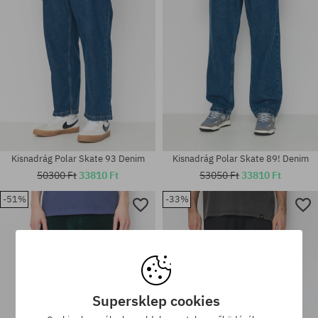
Kisnadrág Polar Skate 93 Denim
Kisnadrág Polar Skate 89! Denim
50300 Ft
33810 Ft
53050 Ft
33810 Ft
-51%
-33%
Elérhető méretek:
30X30; 30X32; 32X30; 34X32;
Elérhető méretek:
34X34
28X30; 30X32; 34X34; 36X32
Supersklep cookies