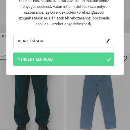
Cookies használunk az oldal zavartalan működéséhez
(lényeges cookies), valamint a hirdetések személyre
szabásához, az Ön érdeklődési köréhez igazodó
szolgáltatások és ajánlatok létrehozásához (opcionális
cookies – ezeket engedélyezheti).
Kisnadrág Polar Skate Big Boy Cord
Kisnadrág Polar Skate Raphael
Track
BEÁLLÍTÁSOK
54880 Ft
26480 Ft
54880 Ft
36560 Ft
-37%
-29%
Elérhető méretek:
MINDENT ELFOGAD
Elérhető méretek:
28X30; 30X30; 30X32; 32X30;
30X30; 30X32; 34X32
32X32; 34X32; 34X34