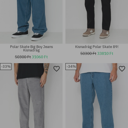
Polar Skate Big Boy Jeans
Kisnadrág Polar Skate 89!
Kisnadrág
50300 Ft
33810 Ft
50300 Ft
31060 Ft
-33%
-34%
Elérhető méretek:
Elérhető méretek:
XS; S; M; L; XL
XS; S; M