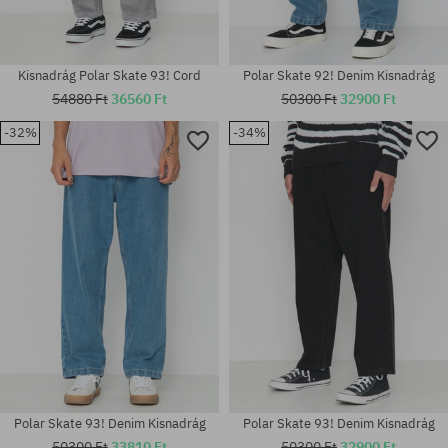
Kisnadrág Polar Skate 93! Cord
Polar Skate 92! Denim Kisnadrág
54880 Ft
36560 Ft
50300 Ft
32900 Ft
-32%
-34%
Elérhető méretek:
Elérhető méretek:
30X32; 32X30; 32X32; 32X34;
XS; S; M; L; XL
34X32; 34X34
Polar Skate 93! Denim Kisnadrág
Polar Skate 93! Denim Kisnadrág
50300 Ft
33810 Ft
50300 Ft
32900 Ft