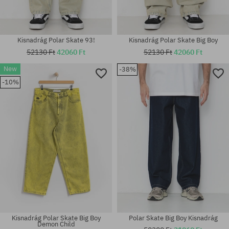
Kisnadrág Polar Skate 93!
Kisnadrág Polar Skate Big Boy
52130 Ft
42060 Ft
52130 Ft
42060 Ft
New
-38%
Elérhető méretek:
-10%
Elérhető méretek:
28X32; 30X30; 30X32; 32X30;
S; M; XL
32X32; 34X34
Kisnadrág Polar Skate Big Boy
Polar Skate Big Boy Kisnadrág
Demon Child