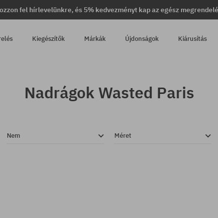
ozzon fel hírlevelünkre, és 5% kedvezményt kap az egész megrendel
relés
Kiegészítők
Márkák
Újdonságok
Kiárusítás
Nadrágok Wasted Paris
Nem
Méret