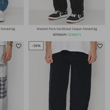
Elérhető méretek:
S; L
 Kisnadrág
Wasted Paris Sandblast Casper Kisnadrág
47550 Ft
31980 Ft
-36%