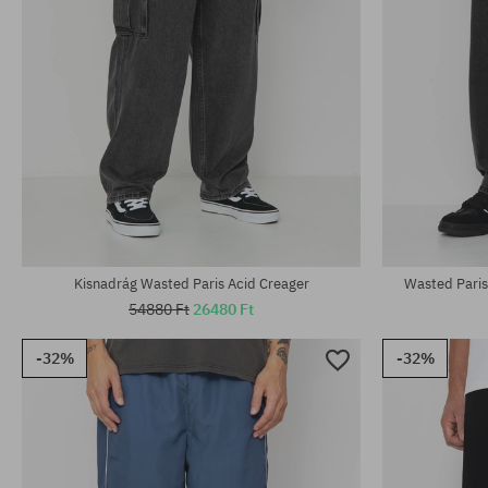
Elérhető méretek:
Elérhető mére
30; 32; 34
34
Kisnadrág Wasted Paris Acid Creager
Wasted Paris
54880 Ft
26480 Ft
-32%
-32%