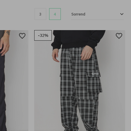
3
4
Sorrend
-32%