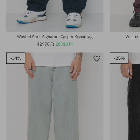
Elérhető méretek:
Elérhető mére
30; 32; 34; 36
32; 34; 36
Wasted Paris Signature Casper Kisnadrág
Wasted 
42970 Ft
28310 Ft
-34%
-25%