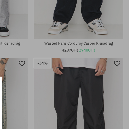
Elérhető méretek:
28; 34
nt Kisnadrág
Wasted Paris Corduroy Casper Kisnadrág
42970 Ft
27400 Ft
-34%