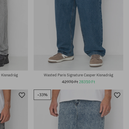
Elérhető méretek:
28; 30
r Kisnadrág
Wasted Paris Signature Casper Kisnadrág
42970 Ft
28310 Ft
-33%