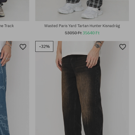
ne Track
Wasted Paris Yard Tartan Hunter Kisnadrág
53050 Ft
35640 Ft
-32%