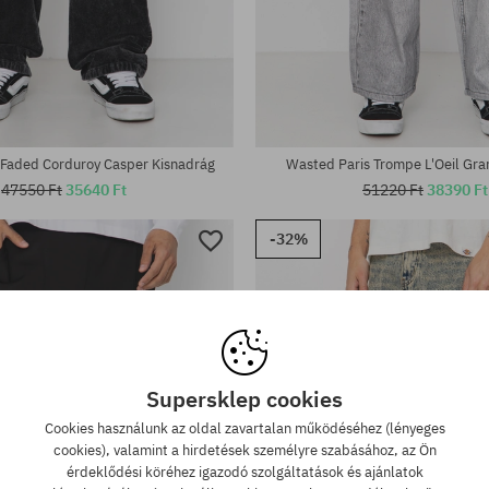
tek:
Elérhető méretek:
30; 32; 34; 36
 Faded Corduroy Casper Kisnadrág
Wasted Paris Trompe L'Oeil Gra
47550 Ft
35640 Ft
51220 Ft
38390 Ft
-32%
Supersklep cookies
Cookies használunk az oldal zavartalan működéséhez (lényeges
cookies), valamint a hirdetések személyre szabásához, az Ön
érdeklődési köréhez igazodó szolgáltatások és ajánlatok