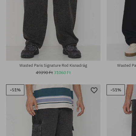
Elérhető méretek:
Elérhető mére
S; M; XL
M; L; XL
Wasted Paris Signature Rod Kisnadrág
Wasted Par
49390 Ft
31060 Ft
-51%
-51%