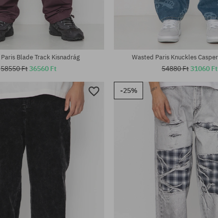
tek:
Elérhető méretek:
M; L; XL
Paris Blade Track Kisnadrág
Wasted Paris Knuckles Casper
58550 Ft
36560 Ft
54880 Ft
31060 Ft
-25%