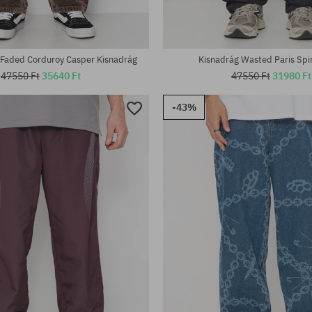
 Faded Corduroy Casper Kisnadrág
Kisnadrág Wasted Paris Spi
47550 Ft
35640 Ft
47550 Ft
31980 Ft
-43%