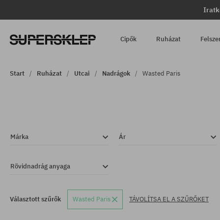
Iratk
Cipők
Ruházat
Felsze
Start
Ruházat
Utcai
Nadrágok
Wasted Paris
Márka
Ár
Rövidnadrág anyaga
Választott szűrők
Wasted Paris
TÁVOLÍTSA EL A SZŰRŐKET