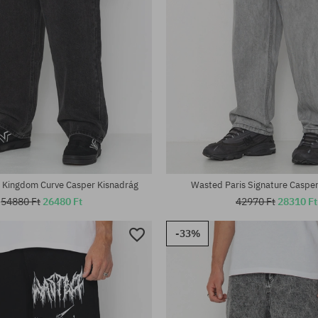
tek:
Elérhető méretek:
28; 30; 32; 34; 36
 Kingdom Curve Casper Kisnadrág
Wasted Paris Signature Caspe
54880 Ft
26480 Ft
42970 Ft
28310 Ft
-33%