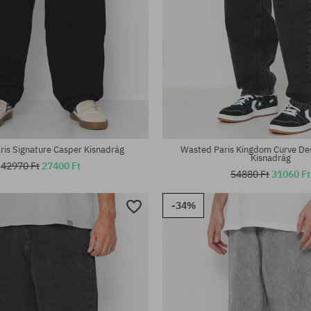
tek:
Elérhető méretek:
30; 32; 34
is Signature Casper Kisnadrág
Wasted Paris Kingdom Curve De
Kisnadrág
42970 Ft
27400 Ft
54880 Ft
31060 Ft
-34%