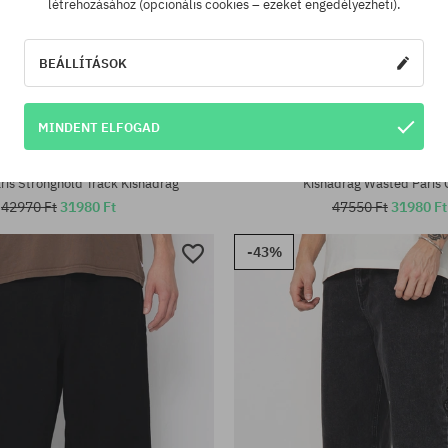
létrehozásához (opcionális cookies – ezeket engedélyezheti).
BEÁLLÍTÁSOK
MINDENT ELFOGAD
tek:
Elérhető méretek:
30; 32; 36
is Stronghold Track Kisnadrág
Kisnadrág Wasted Paris 
42970 Ft
31980 Ft
47550 Ft
31980 Ft
-43%