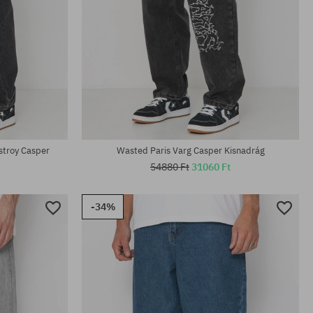
Elérhető méretek:
M
stroy Casper
Wasted Paris Varg Casper Kisnadrág
54880 Ft
31060 Ft
-34%