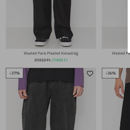
Elérhető méretek:
Elérhető mére
30; 32; 34
30; 32; 34; 36
Wasted Paris Pleated Kisnadrág
Wasted Par
39310 Ft
27400 Ft
-37%
-36%