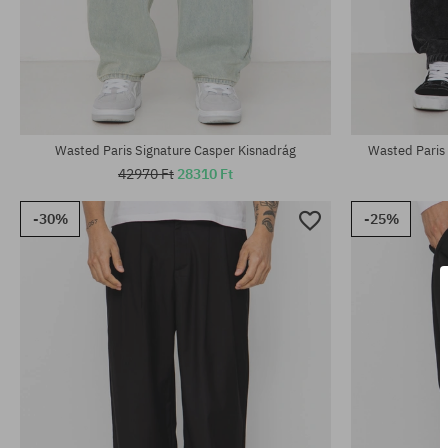
Elérhető méretek:
Elérhető mére
30; 32; 34
M; L; XL
Wasted Paris Signature Casper Kisnadrág
Wasted Paris
42970 Ft
28310 Ft
-30%
-25%