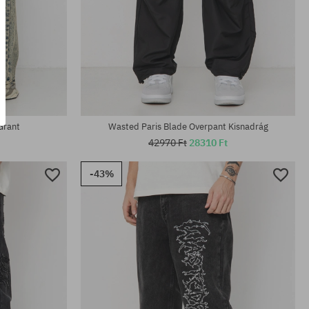
Elérhető méretek:
30; 32; 34
Grant
Wasted Paris Blade Overpant Kisnadrág
42970 Ft
28310 Ft
-43%