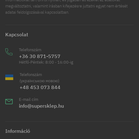
megváltoztatni, valamint írásban kifejezésre juttatni egyet nem értését
adatai feldolgozásával kapcsolatban.
Kapcsolat
Telefonszám
+36 30 871-5757
Hétfő-Péntek: 8:00 - 16:00-ig
Telefonszám
(українською мовою)
+48 453 073 844
E-mail cím
info@supersklep.hu
Információ