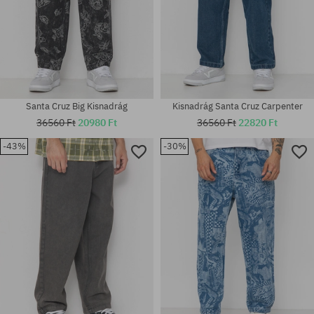
Santa Cruz Big Kisnadrág
Kisnadrág Santa Cruz Carpenter
36560 Ft
20980 Ft
36560 Ft
22820 Ft
-43%
-30%
Elérhető méretek:
Elérhető méretek:
M
30; 32; 34