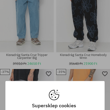
Kisnadrág Santa Cruz Tripper
Kisnadrág Santa Cruz Homebody
Carpenter Big
Wmn
39310 Ft
24650 Ft
35640 Ft
21900 Ft
-37%
-35%
Elérhető méretek:
Elérhető méretek:
30; 32; 34
M; L; XL
Supersklep cookies