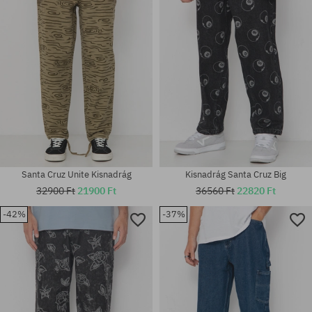
32
30
Santa Cruz Unite Kisnadrág
Kisnadrág Santa Cruz Big
32900 Ft
21900 Ft
36560 Ft
22820 Ft
-42%
-37%
Elérhető méretek:
Elérhető méretek:
28; 30; 32
30; 34