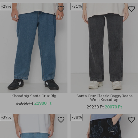
-29%
-31%
Elérhető méretek:
Elérhető méretek:
30; 32
30; 34; 36
Kisnadrág Santa Cruz Big
Santa Cruz Classic Baggy Jeans
Wmn Kisnadrág
31060 Ft
21900 Ft
29230 Ft
20070 Ft
-37%
-38%
Elérhető méretek:
Elérhető méretek:
30; 32; 34
S; M