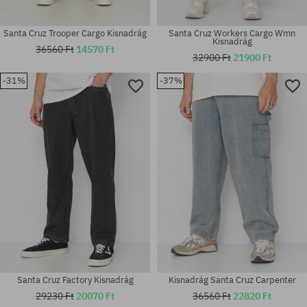
Santa Cruz Trooper Cargo Kisnadrág
Santa Cruz Workers Cargo Wmn
Kisnadrág
36560 Ft
14570 Ft
32900 Ft
21900 Ft
-31%
-37%
Elérhető méretek:
Elérhető méretek:
M; L
30
Santa Cruz Factory Kisnadrág
Kisnadrág Santa Cruz Carpenter
29230 Ft
20070 Ft
36560 Ft
22820 Ft