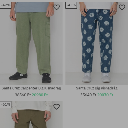
-42%
-43%
Elérhető méretek:
Elérhető méretek:
M; L
XS; S; M
Santa Cruz Carpenter Big Kisnadrág
Santa Cruz Big Kisnadrág
36560 Ft
20980 Ft
35640 Ft
20070 Ft
-61%
Elérhető méretek:
Elérhető méretek:
30
30; 32; 34