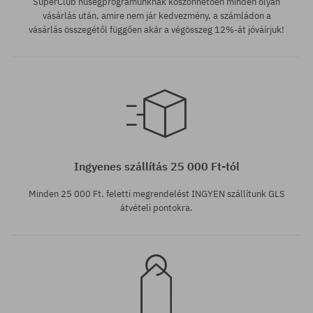
SuperClub hűségprogramunknak köszönhetően minden olyan
vásárlás után, amire nem jár kedvezmény, a számládon a
vásárlás összegétől függően akár a végösszeg 12%-át jóváírjuk!
Elérhető méretek:
28; 30
Ingyenes szállítás 25 000 Ft-tól
Minden 25 000 Ft. feletti megrendelést INGYEN szállítunk GLS
átvételi pontokra.