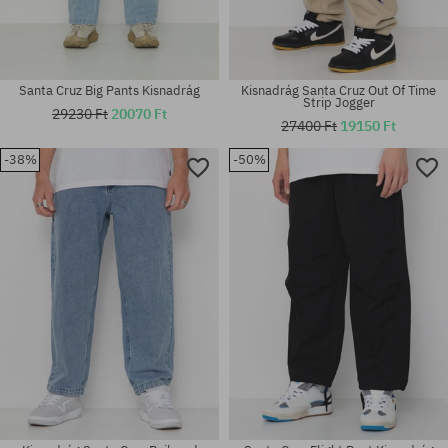
Santa Cruz Big Pants Kisnadrág
Kisnadrág Santa Cruz Out Of Time
Strip Jogger
29230 Ft
20070 Ft
27400 Ft
19150 Ft
-38%
-50%
Elérhető méretek:
Elérhető méretek:
S; M; L
L