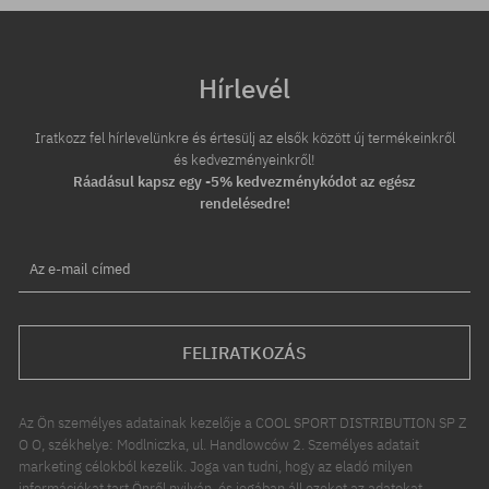
Hírlevél
Iratkozz fel hírlevelünkre és értesülj az elsők között új termékeinkről
és kedvezményeinkről!
Ráadásul kapsz egy -5% kedvezménykódot az egész
rendelésedre!
Az e-mail címed
FELIRATKOZÁS
Az Ön személyes adatainak kezelője a COOL SPORT DISTRIBUTION SP Z
O O, székhelye: Modlniczka, ul. Handlowców 2. Személyes adatait
marketing célokból kezelik. Joga van tudni, hogy az eladó milyen
információkat tart Önről nyilván, és jogában áll ezeket az adatokat