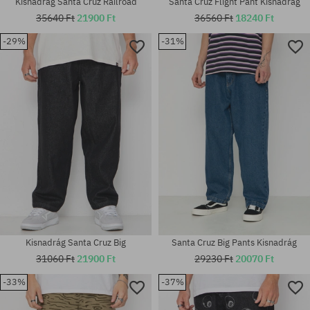
Kisnadrág Santa Cruz Railroad
Santa Cruz Flight Pant Kisnadrág
35640 Ft
21900 Ft
36560 Ft
18240 Ft
-29%
-31%
Elérhető méretek:
Elérhető méretek:
30; 32; 34; 36
S; M; L; XL
Kisnadrág Santa Cruz Big
Santa Cruz Big Pants Kisnadrág
31060 Ft
21900 Ft
29230 Ft
20070 Ft
-33%
-37%
Elérhető méretek:
Elérhető méretek: