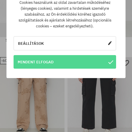
Cookies használunk az oldal zavartalan működéséhez
(lényeges cookies), valamint a hirdetések személyre
szabásához, az Ön érdeklődési köréhez igazodó
szolgáltatások és ajánlatok létrehozásához (opcionális
cookies – ezeket engedélyezheti).
Santa Cruz Classic Baggy Jeans
Santa Cruz Big Pant Kisnadrág
BEÁLLÍTÁSOK
Wmn Kisnadrág
31060 Ft
20070 Ft
33810 Ft
20980 Ft
-60%
-33%
MINDENT ELFOGAD
Elérhető méretek:
Elérhető méretek:
32
6