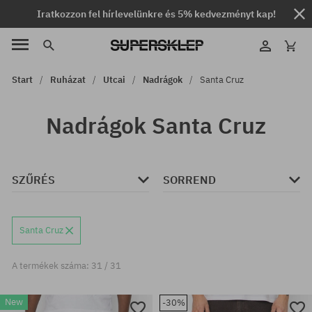
Iratkozzon fel hírlevelünkre és 5% kedvezményt kap!
Start
Ruházat
Utcai
Nadrágok
Santa Cruz
Nadrágok Santa Cruz
SZŰRÉS
SORREND
Santa Cruz
A termékek száma: 31 / 31
New
-30%