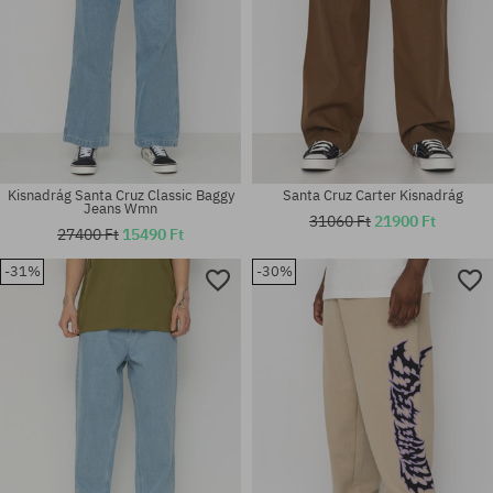
Kisnadrág Santa Cruz Classic Baggy
Santa Cruz Carter Kisnadrág
Jeans Wmn
31060 Ft
21900 Ft
27400 Ft
15490 Ft
-31%
-30%
Elérhető méretek:
Elérhető méretek:
30; 32; 34
32; 36