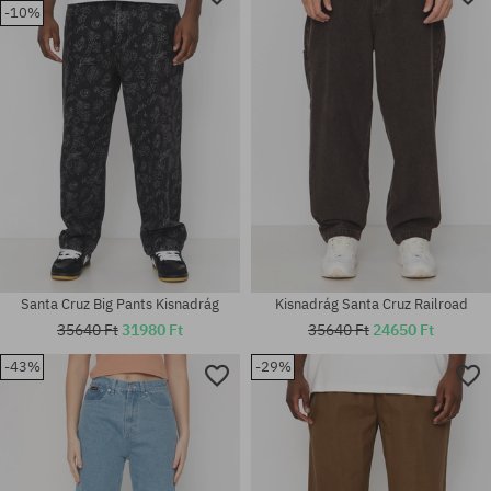
-10%
Santa Cruz Big Pants Kisnadrág
Kisnadrág Santa Cruz Railroad
35640 Ft
31980 Ft
35640 Ft
24650 Ft
-43%
-29%