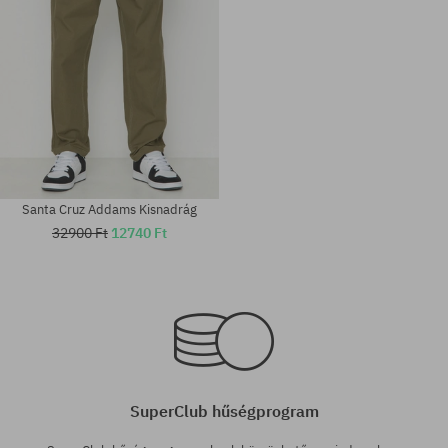
Santa Cruz Addams Kisnadrág
32900 Ft
12740 Ft
Elérhető méretek:
Elérhető méretek:
30; 32; 36
30
SuperClub hűségprogram