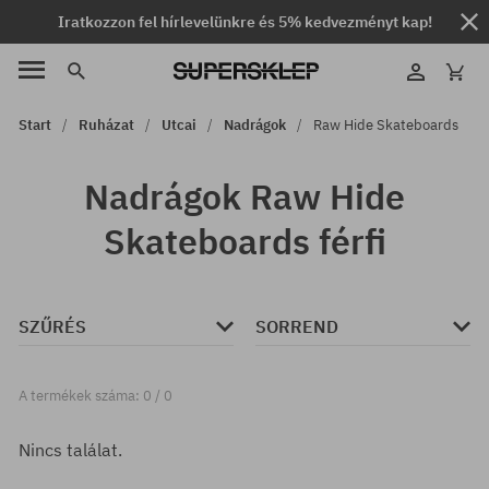
Iratkozzon fel hírlevelünkre és 5% kedvezményt kap!
Start
Ruházat
Utcai
Nadrágok
Raw Hide Skateboards
Nadrágok Raw Hide
Skateboards férfi
SZŰRÉS
SORREND
A termékek száma: 0 / 0
Nincs találat.