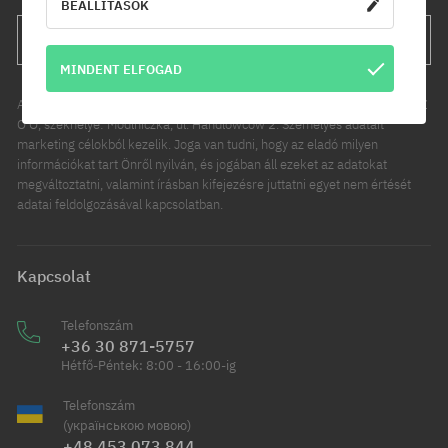
BEÁLLÍTÁSOK
FELIRATKOZÁS
MINDENT ELFOGAD
Az Ön személyes adatainak kezelője a COOL SPORT DISTRIBUTION SP Z
O O, székhelye: Modlniczka, ul. Handlowców 2. Személyes adatait
marketing célokból kezelik. Joga van tudni, hogy az eladó milyen
információkat tart Önről nyilván, és jogában áll ezeket az adatokat
megváltoztatni, valamint írásban kifejezésre juttatni egyet nem értését
adatai feldolgozásával kapcsolatban.
Kapcsolat
Telefonszám
+36 30 871-5757
Hétfő-Péntek: 8:00 - 16:00-ig
Telefonszám
(українською мовою)
+48 453 073 844