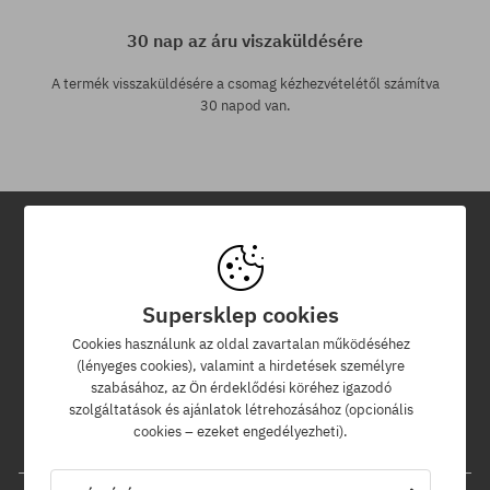
30 nap az áru viszaküldésére
A termék visszaküldésére a csomag kézhezvételétől számítva
30 napod van.
Hírlevél
Supersklep cookies
Iratkozz fel hírlevelünkre és értesülj az elsők között új termékeinkről
és kedvezményeinkről!
Cookies használunk az oldal zavartalan működéséhez
Ráadásul kapsz egy -5% kedvezménykódot az egész
(lényeges cookies), valamint a hirdetések személyre
rendelésedre!
szabásához, az Ön érdeklődési köréhez igazodó
szolgáltatások és ajánlatok létrehozásához (opcionális
cookies – ezeket engedélyezheti).
Az e-mail címed