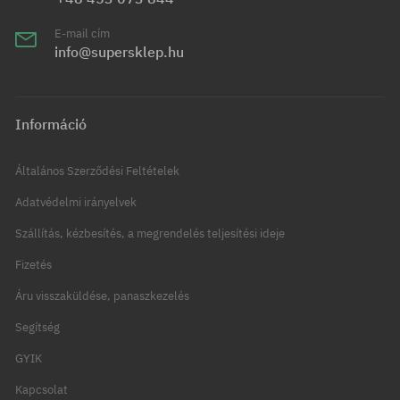
E-mail cím
info@supersklep.hu
Információ
Általános Szerződési Feltételek
Adatvédelmi irányelvek
Szállítás, kézbesítés, a megrendelés teljesítési ideje
Fizetés
Áru visszaküldése, panaszkezelés
Segítség
GYIK
Kapcsolat