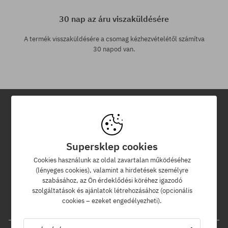
30 nap az áru viszaküldésére
A termék visszaküldésére a csomag kézhezvételétől számítva
30 napod van.
Hírlevél
Supersklep cookies
Iratkozz fel hírlevelünkre és értesülj az elsők között új termékeinkről
és kedvezményeinkről!
Cookies használunk az oldal zavartalan működéséhez
Ráadásul kapsz egy -5% kedvezménykódot az egész
(lényeges cookies), valamint a hirdetések személyre
rendelésedre!
szabásához, az Ön érdeklődési köréhez igazodó
szolgáltatások és ajánlatok létrehozásához (opcionális
cookies – ezeket engedélyezheti).
Az e-mail címed