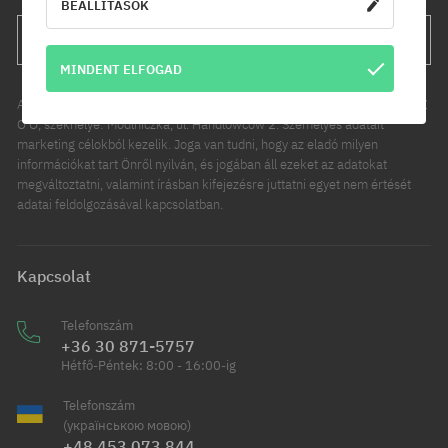
BEÁLLÍTÁSOK
FELIRATKOZÁS
MINDENT ELFOGAD
Az Ön személyes adatainak kezelője a COOL SPORT DISTRIBUTION SP Z
O O, székhelye: Modlniczka, ul. Handlowców 2. Személyes adatait
marketing célokból kezelik. Joga van tudni, hogy az eladó milyen
információkat tart Önről nyilván, és jogában áll ezeket az adatokat
megváltoztatni, valamint írásban kifejezésre juttatni egyet nem értését
adatai feldolgozásával kapcsolatban.
Kapcsolat
Telefonszám
+36 30 871-5757
Hétfő-Péntek: 8:00 - 16:00-ig
Telefonszám
(українською мовою)
+48 453 073 844