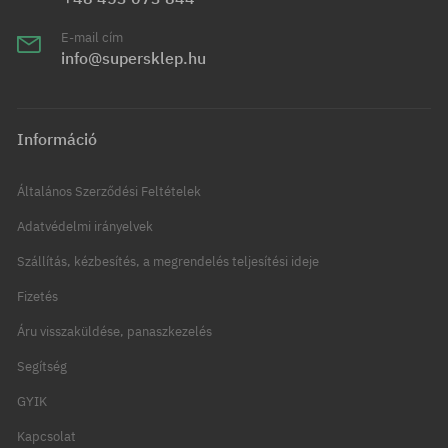
E-mail cím
info@supersklep.hu
Információ
Általános Szerződési Feltételek
Adatvédelmi irányelvek
Szállítás, kézbesítés, a megrendelés teljesítési ideje
Fizetés
Áru visszaküldése, panaszkezelés
Segítség
GYIK
Kapcsolat