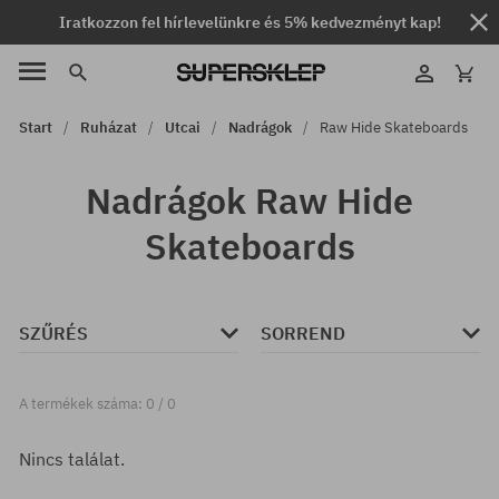
Iratkozzon fel hírlevelünkre és 5% kedvezményt kap!
Start
Ruházat
Utcai
Nadrágok
Raw Hide Skateboards
Nadrágok Raw Hide
Skateboards
SZŰRÉS
SORREND
A termékek száma: 0 / 0
Nincs találat.