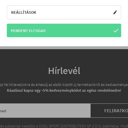
áron, akkor csak neked leviss
árát!
BEÁLLÍTÁSOK
tek:
MINDENT ELFOGAD
Hírlevél
zz fel hírlevelünkre és értesülj az elsők között új termékeinkről és kedvezménye
Ráadásul kapsz egy -5% kedvezménykódot az egész rendelésedre!
FELIRATK
ímed
es adatainak kezelője a COOL SPORT DISTRIBUTION SP Z O O, székhelye: Modln