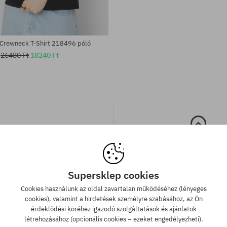
Crewneck T-Shirt 218496 póló
26480 Ft
18240 Ft
Supersklep cookies
 szállítás 25 000 Ft-tól
Legjobb ár garan
Cookies használunk az oldal zavartalan működéséhez (lényeges
cookies), valamint a hirdetések személyre szabásához, az Ön
 000 Ft. feletti megrendelést
A legjobb árak nálunk vann
érdeklődési köréhez igazodó szolgáltatások és ajánlatok
llítunk GLS átvételi pontokra.
véletlenül egy más webár
létrehozásához (opcionális cookies – ezeket engedélyezheti).
megtalálnád a termékünket a