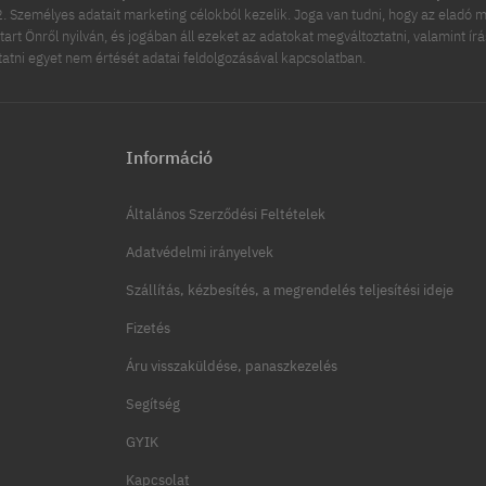
 Személyes adatait marketing célokból kezelik. Joga van tudni, hogy az eladó m
tart Önről nyilván, és jogában áll ezeket az adatokat megváltoztatni, valamint ír
ttatni egyet nem értését adatai feldolgozásával kapcsolatban.
Információ
Általános Szerződési Feltételek
Adatvédelmi irányelvek
Szállítás, kézbesítés, a megrendelés teljesítési ideje
Fizetés
Áru visszaküldése, panaszkezelés
Segítség
GYIK
Kapcsolat