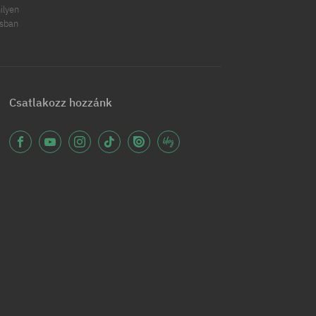
ilyen
ásban
Csatlakozz hozzánk