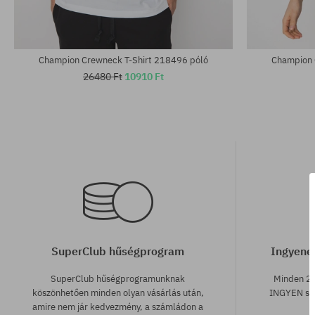
Champion Crewneck T-Shirt 218496 póló
Champion 
26480 Ft
10910 Ft
SuperClub hűségprogram
Ingyenes
SuperClub hűségprogramunknak
Minden 25
köszönhetően minden olyan vásárlás után,
INGYEN szá
amire nem jár kedvezmény, a számládon a