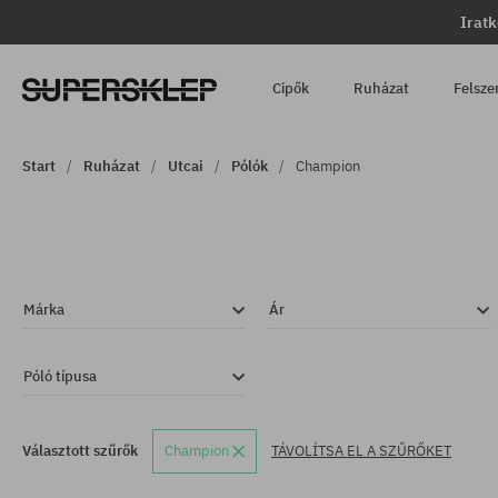
Iratk
Cipők
Ruházat
Felsze
Start
Ruházat
Utcai
Pólók
Champion
Márka
Ár
Póló típusa
Választott szűrők
Champion
TÁVOLÍTSA EL A SZŰRŐKET