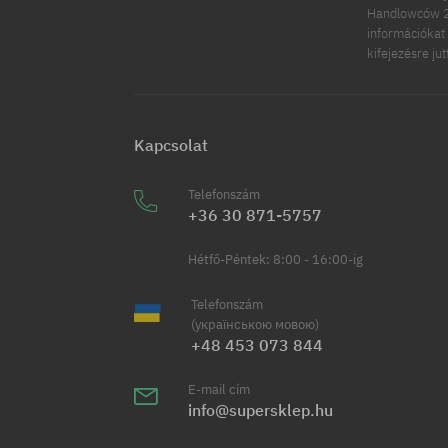
Handlowców 2.
információkat 
kifejezésre ju
Kapcsolat
Telefonszám
+36 30 871-5757
Hétfő-Péntek: 8:00 - 16:00-ig
Telefonszám
(українською мовою)
+48 453 073 844
E-mail cím
info@supersklep.hu