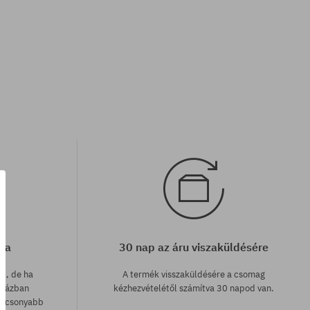
cia
30 nap az áru viszaküldésére
ak, de ha
A termék visszaküldésére a csomag
uházban
kézhezvételétől számítva 30 napod van.
lacsonyabb