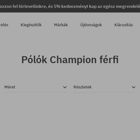
ozzon fel hírlevelünkre, és 5% kedvezményt kap az egész megrendel
relés
Kiegészítők
Márkák
Újdonságok
Kiárusítás
Pólók Champion férfi
Méret
Részletek