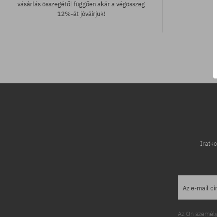
vásárlás összegétől függően akár a végösszeg
12%-át jóváírjuk!
Elérhető méretek:
Elérhető mére
S; M; XL
S; M
Iratko
Az e-mail c
Az Ön személy