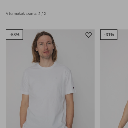
A termékek száma: 2 / 2
-58%
-31%