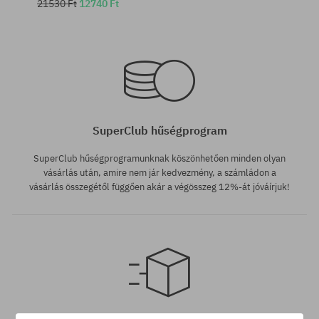
21530 Ft
12740 Ft
Elérhető méretek:
Elérhető méretek:
L
M
SuperClub hűségprogram
SuperClub hűségprogramunknak köszönhetően minden olyan
vásárlás után, amire nem jár kedvezmény, a számládon a
vásárlás összegétől függően akár a végösszeg 12%-át jóváírjuk!
Elérhető méretek:
M