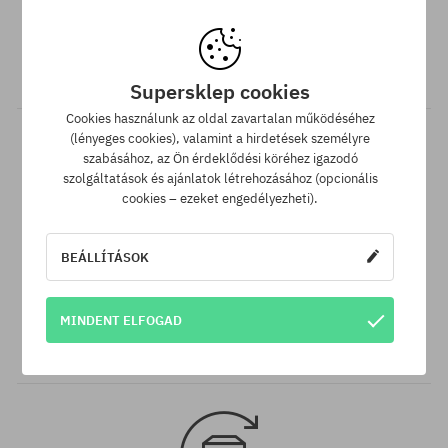
Ingyenes szállítás 25 000 Ft-tól
Minden 25 000 Ft. feletti megrendelést INGYEN szállítunk GLS
átvételi pontokra.
Supersklep cookies
Cookies használunk az oldal zavartalan működéséhez
(lényeges cookies), valamint a hirdetések személyre
szabásához, az Ön érdeklődési köréhez igazodó
szolgáltatások és ajánlatok létrehozásához (opcionális
cookies – ezeket engedélyezheti).
BEÁLLÍTÁSOK
Legjobb ár garancia
A legjobb árak nálunk vannak, de ha véletlenül egy más
MINDENT ELFOGAD
webáruházban megtalálnád a termékünket alacsonyabb áron,
akkor csak neked levisszük a termék árát!