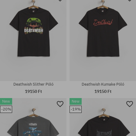
Deathwish Slither Póló
Deathwish Kumake Póló
19150 Ft
19150 Ft
New
New
-20%
-19%