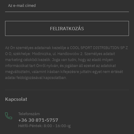
Az e-mail címed
FELIRATKOZÁS
Az Ön személyes adatainak kezelője a COOL SPORT DISTRIBUTION SP Z
O O, székhelye: Modlniczka, ul. Handlowców 2. Személyes adatait
marketing célokból kezelik. Joga van tudni, hogy az eladó milyen
információkat tart Önről nyilván, és jogában áll ezeket az adatokat
megváltoztatni, valamint írásban kifejezésre juttatni egyet nem értését
adatai feldolgozásával kapcsolatban.
Kapcsolat
Telefonszám
+36 30 871-5757
Hétfő-Péntek: 8:00 - 16:00-ig