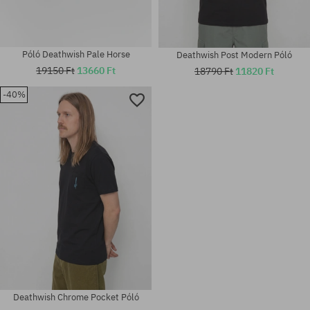
Póló Deathwish Pale Horse
Deathwish Post Modern Póló
19150 Ft
13660 Ft
18790 Ft
11820 Ft
-40%
Elérhető méretek:
Elérhető méretek:
M; L; XL
M; L; XL
Deathwish Chrome Pocket Póló