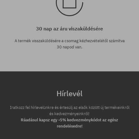
30 nap az áru viszaküldésére
A termék visszaküldésére a csomag kézhezvételétől számítva
30 napod van.
Hírlevél
Iratkozz fel hírlevelünkre és értesülj az elsők között új termékeinkről
és kedvezményeinkről!
Ráadásul kapsz egy -5% kedvezménykódot az egész
rendelésedre!