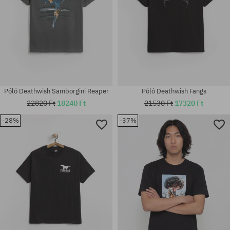
Póló Deathwish Samborgini Reaper
Póló Deathwish Fangs
22820 Ft
18240 Ft
21530 Ft
17320 Ft
-28%
-37%
Elérhető méretek:
Elérhető méretek:
M; L; XL
M; L; XL