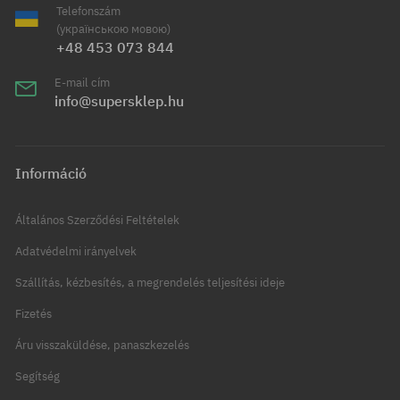
Telefonszám
(українською мовою)
+48 453 073 844
E-mail cím
info@supersklep.hu
Információ
Általános Szerződési Feltételek
Adatvédelmi irányelvek
Szállítás, kézbesítés, a megrendelés teljesítési ideje
Fizetés
Áru visszaküldése, panaszkezelés
Segítség