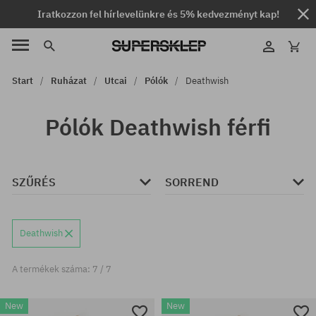
Iratkozzon fel hírlevelünkre és 5% kedvezményt kap!
Start
Ruházat
Utcai
Pólók
Deathwish
Pólók Deathwish férfi
SZŰRÉS
SORREND
Deathwish
A termékek száma: 7 / 7
New
New