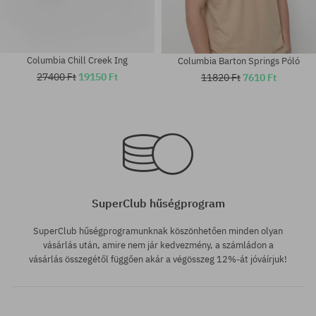
Columbia Chill Creek Ing
Columbia Barton Springs Póló
27400 Ft
19150 Ft
11820 Ft
7610 Ft
Elérhető méretek:
Elérhető méretek:
M; L; XL
M; L; XL
SuperClub hűségprogram
SuperClub hűségprogramunknak köszönhetően minden olyan
vásárlás után, amire nem jár kedvezmény, a számládon a
vásárlás összegétől függően akár a végösszeg 12%-át jóváírjuk!