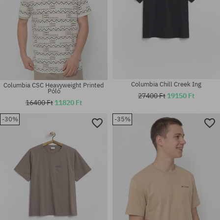
Columbia Chill Creek Ing
Columbia CSC Heavyweight Printed
Póló
27400 Ft
19150 Ft
16400 Ft
11820 Ft
-30%
-35%
Elérhető méretek:
Elérhető méretek:
M; L; XL
M