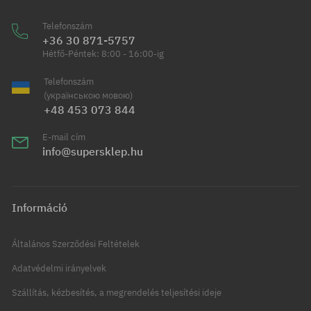
Telefonszám
+36 30 871-5757
Hétfő-Péntek: 8:00 - 16:00-ig
Telefonszám
(українською мовою)
+48 453 073 844
E-mail cím
info@supersklep.hu
Információ
Általános Szerződési Feltételek
Adatvédelmi irányelvek
Szállítás, kézbesítés, a megrendelés teljesítési ideje