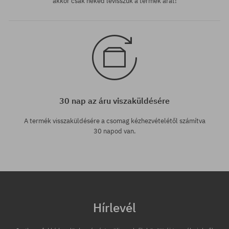
akkor csak neked levisszük a termék árát!
30 nap az áru viszaküldésére
A termék visszaküldésére a csomag kézhezvételétől számítva
30 napod van.
Hírlevél