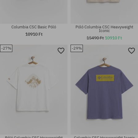
Columbia CSC Basic Póló
Póló Columbia CSC Heavyweight
Iconic
10910 Ft
15490 Ft
10910 Ft
-27%
-29%
Elérhető méretek:
Elérhető méretek:
XXL
M; L
Póló Columbia CSC Heavyweight
Columbia CSC Heavyweight Iconic