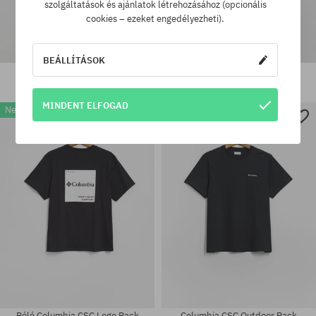
szolgáltatások és ajánlatok létrehozásához (opcionális
cookies – ezeket engedélyezheti).
BEÁLLÍTÁSOK
Columbia CSC Logo Back Póló
Columbia CSC Logo Back Póló
11820 Ft
11820 Ft
8250 Ft
MINDENT ELFOGAD
New
-30%
Elérhető méretek:
Elérhető méretek:
M; L; XXL
M; L; XL
Póló Columbia CSC Logo Back
Columbia CSC Outdoor Back