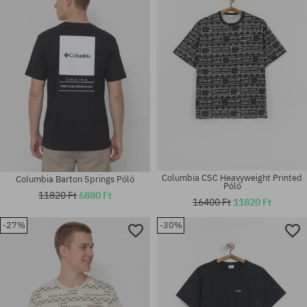
M; L; XL
M
Columbia CSC Heavyweight Printed
Columbia Barton Springs Póló
Póló
11820 Ft
6880 Ft
16400 Ft
11820 Ft
-27%
-30%
Elérhető méretek:
Elérhető méretek:
M
M; L; XL