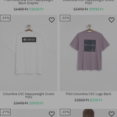
Back Graphic
Póló
16400 Ft
11820 Ft
15490 Ft
10910 Ft
-29%
-30%
Elérhető méretek:
Elérhető méretek:
M; L; XL
M; L; XL
Columbia CSC Heavyweight Iconic
Póló Columbia CSC Logo Back
Póló
11820 Ft
8250 Ft
15490 Ft
10910 Ft
-27%
-30%
Elérhető méretek:
Elérhető méretek: