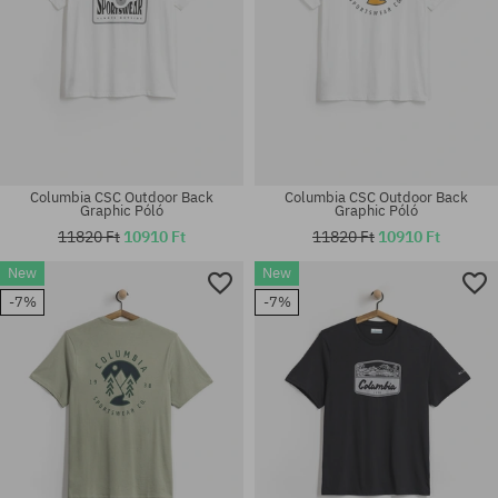
Columbia CSC Outdoor Back
Columbia CSC Outdoor Back
Graphic Póló
Graphic Póló
11820 Ft
10910 Ft
11820 Ft
10910 Ft
New
New
Elérhető méretek:
Elérhető méretek:
-7%
-7%
M; L; XL
M; L; XL