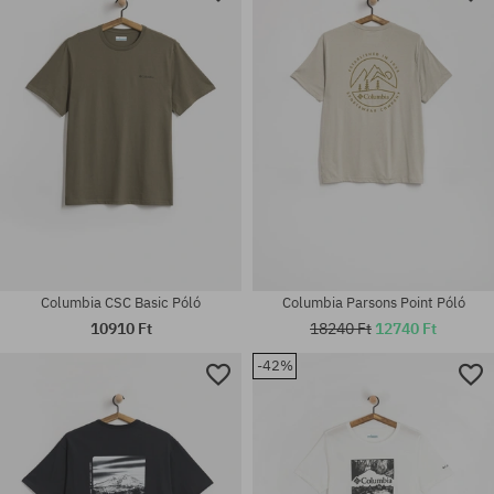
M; L; XL
M; L; XL
Columbia CSC Basic Póló
Columbia Parsons Point Póló
10910 Ft
18240 Ft
12740 Ft
-42%
Elérhető méretek:
Elérhető méretek:
M; L; XL
M; XL