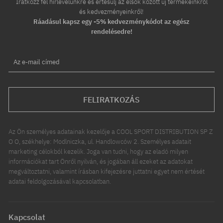
Iratkozz fel hírlevelünkre és értesülj az elsők között új termékeinkről
és kedvezményeinkről!
Ráadásul kapsz egy -5% kedvezménykódot az egész
rendelésedre!
Az e-mail címed
FELIRATKOZÁS
Az Ön személyes adatainak kezelője a COOL SPORT DISTRIBUTION SP Z
O O, székhelye: Modlniczka, ul. Handlowców 2. Személyes adatait
marketing célokból kezelik. Joga van tudni, hogy az eladó milyen
információkat tart Önről nyilván, és jogában áll ezeket az adatokat
megváltoztatni, valamint írásban kifejezésre juttatni egyet nem értését
adatai feldolgozásával kapcsolatban.
Kapcsolat