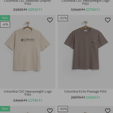
Columbia CSC Seasonal Graphic
Columbia CSC Heavyweight Logo
Póló
Póló
11820 Ft
10910 Ft
13660 Ft
12740 Ft
New
-31%
Elérhető méretek:
Elérhető méretek:
-6%
M; L; XL
M; L; XL
Columbia CSC Heavyweight Logo
Columbia Echo Passage Póló
Póló
20070 Ft
13660 Ft
13660 Ft
12740 Ft
New
-30%
Elérhető méretek:
Elérhető méretek: