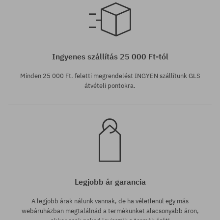
Elérhető méretek:
Elérhető méretek:
M; L; XL
L
Ingyenes szállítás 25 000 Ft-tól
Minden 25 000 Ft. feletti megrendelést INGYEN szállítunk GLS
átvételi pontokra.
Legjobb ár garancia
A legjobb árak nálunk vannak, de ha véletlenül egy más
webáruházban megtalálnád a termékünket alacsonyabb áron,