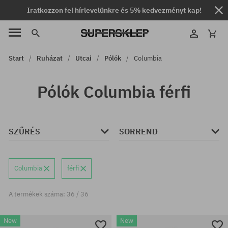
Iratkozzon fel hírlevelünkre és 5% kedvezményt kap!
Start
Ruházat
Utcai
Pólók
Columbia
Pólók Columbia férfi
SZŰRÉS
SORREND
Columbia
férfi
A termékek száma: 36 / 36
New
New