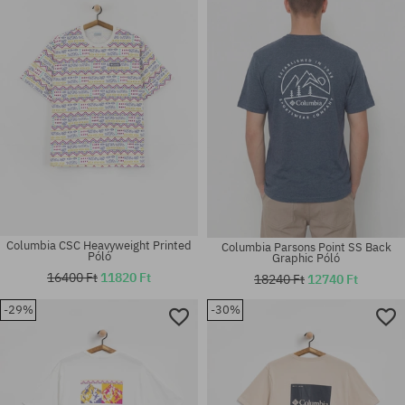
M; L; XL; XXL
L
Columbia CSC Heavyweight Printed
Columbia Parsons Point SS Back
Póló
Graphic Póló
16400 Ft
11820 Ft
18240 Ft
12740 Ft
-29%
-30%
Elérhető méretek:
Elérhető méretek:
M; L; XL; XXL
L; XL