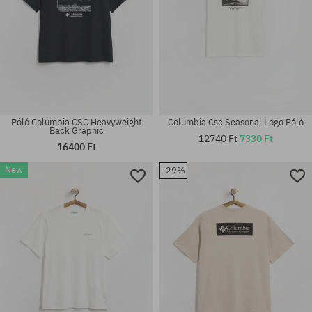
Póló Columbia CSC Heavyweight
Columbia Csc Seasonal Logo Póló
Back Graphic
12740 Ft
7330 Ft
16400 Ft
New
-29%
Elérhető méretek:
Elérhető méretek:
M; L; XL
M; L; XL