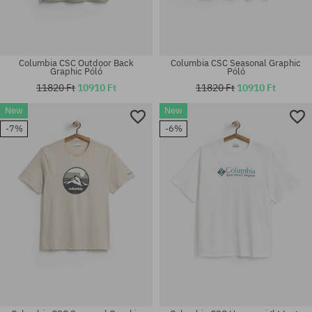
Columbia CSC Outdoor Back
Columbia CSC Seasonal Graphic
Graphic Póló
Póló
11820 Ft
10910 Ft
11820 Ft
10910 Ft
New
New
Elérhető méretek:
Elérhető méretek:
-7%
-6%
M; L; XL
M; L; XL