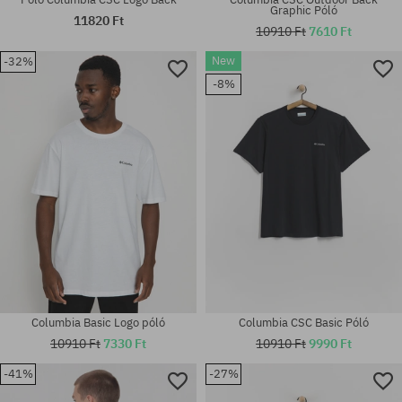
Graphic Póló
11820 Ft
10910 Ft
7610 Ft
New
-32%
Elérhető méretek:
Elérhető méretek:
-8%
M; L; XL; XXL
M; L; XL; XXL
Columbia Basic Logo póló
Columbia CSC Basic Póló
10910 Ft
7330 Ft
10910 Ft
9990 Ft
-41%
-27%
Elérhető méretek:
Elérhető méretek: