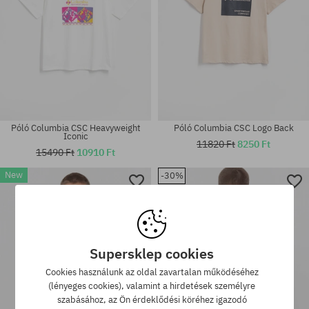
Póló Columbia CSC Heavyweight
Póló Columbia CSC Logo Back
Iconic
11820 Ft
8250 Ft
15490 Ft
10910 Ft
New
-30%
Elérhető méretek:
Elérhető méretek:
L
M; L; XL
Supersklep cookies
Cookies használunk az oldal zavartalan működéséhez
(lényeges cookies), valamint a hirdetések személyre
szabásához, az Ön érdeklődési köréhez igazodó