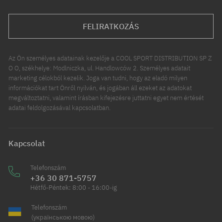
FELIRATKOZÁS
Az Ön személyes adatainak kezelője a COOL SPORT DISTRIBUTION SP Z
O O, székhelye: Modlniczka, ul. Handlowców 2. Személyes adatait
marketing célokból kezelik. Joga van tudni, hogy az eladó milyen
információkat tart Önről nyilván, és jogában áll ezeket az adatokat
megváltoztatni, valamint írásban kifejezésre juttatni egyet nem értését
adatai feldolgozásával kapcsolatban.
Kapcsolat
Telefonszám
+36 30 871-5757
Hétfő-Péntek: 8:00 - 16:00-ig
Telefonszám
(українською мовою)