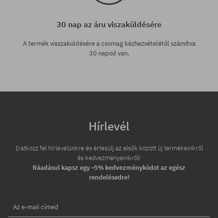
30 nap az áru viszaküldésére
A termék visszaküldésére a csomag kézhezvételétől számítva
30 napod van.
Hírlevél
Iratkozz fel hírlevelünkre és értesülj az elsők között új termékeinkről
és kedvezményeinkről!
Ráadásul kapsz egy -5% kedvezménykódot az egész
rendelésedre!
Az e-mail címed