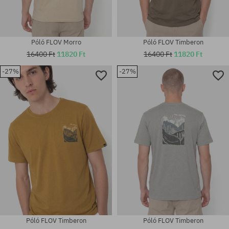
Póló FLOV Morro
Póló FLOV Timberon
16400 Ft
11820 Ft
16400 Ft
11820 Ft
-27%
-27%
Elérhető méretek:
Elérhető méretek:
M; L; XL
M; L; XL; XXL
Póló FLOV Timberon
Póló FLOV Timberon