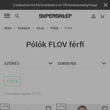
Iratkozzon fel hírlevelünkre és 5% kedvezményt kap!
Start
Ruházat
Utcai
Pólók
FLOV
Pólók FLOV férfi
SZŰRÉS
SORREND
FLOV
A termékek száma: 17 / 17
-27%
-27%