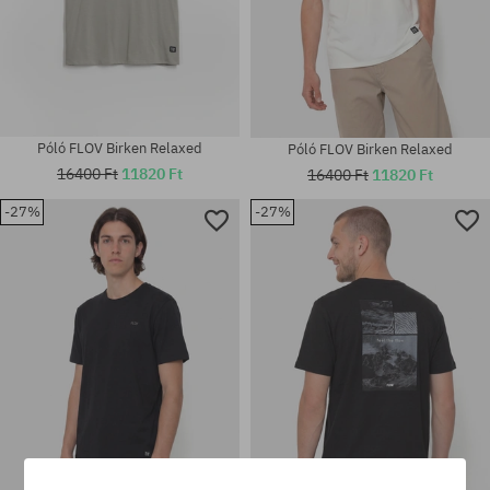
Póló FLOV Birken Relaxed
Póló FLOV Birken Relaxed
16400 Ft
11820 Ft
16400 Ft
11820 Ft
-27%
-27%
Elérhető méretek:
Elérhető méretek:
M; L; XL; XXL
M; L; XL; XXL