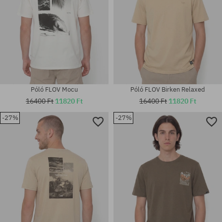
Póló FLOV Mocu
Póló FLOV Birken Relaxed
16400 Ft
11820 Ft
16400 Ft
11820 Ft
-27%
-27%
Elérhető méretek:
Elérhető méretek:
M; L; XL; XXL
M; L; XL; XXL