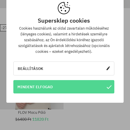
Póló FLOV Birken Relaxed
FLOV Morro Póló
16400 Ft
11820 Ft
16400 Ft
11820 Ft
Supersklep cookies
-27%
Cookies használunk az oldal zavartalan működéséhez
(lényeges cookies), valamint a hirdetések személyre
Elérhető méretek:
Elérhető méretek:
szabásához, az Ön érdeklődési köréhez igazodó
M; L; XL; XXL
M; L; XL; XXL
szolgáltatások és ajánlatok létrehozásához (opcionális
cookies – ezeket engedélyezheti).
BEÁLLÍTÁSOK
MINDENT ELFOGAD
FLOV Mocu Póló
16400 Ft
11820 Ft