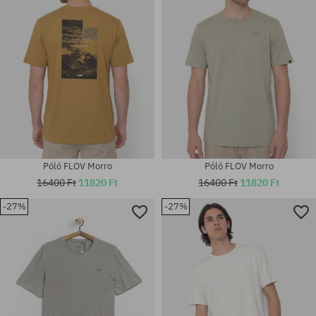
Póló FLOV Morro
Póló FLOV Morro
16400 Ft
11820 Ft
16400 Ft
11820 Ft
-27%
-27%
Elérhető méretek:
Elérhető méretek:
M; L; XL; XXL
M; L; XL; XXL