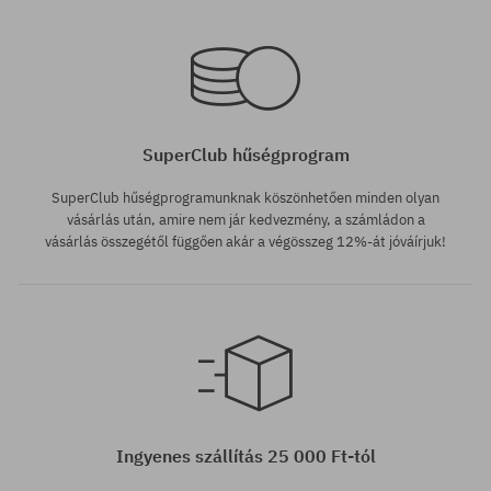
Elérhető méretek:
Elérhető méretek:
M; L; XL
M; L; XL; XXL
SuperClub hűségprogram
SuperClub hűségprogramunknak köszönhetően minden olyan
vásárlás után, amire nem jár kedvezmény, a számládon a
vásárlás összegétől függően akár a végösszeg 12%-át jóváírjuk!
Elérhető méretek:
M; L; XL; XXL
Ingyenes szállítás 25 000 Ft-tól