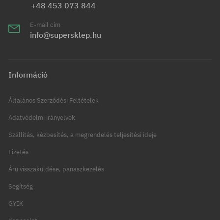
+48 453 073 844
E-mail cím
info@supersklep.hu
Információ
Általános Szerződési Feltételek
Adatvédelmi irányelvek
Szállítás, kézbesítés, a megrendelés teljesítési ideje
Fizetés
Áru visszaküldése, panaszkezelés
Segítség
GYIK