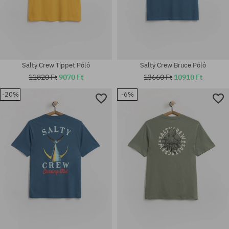
Salty Crew Tippet Póló
Salty Crew Bruce Póló
11820 Ft
9070 Ft
13660 Ft
10910 Ft
-20%
-6%
Elérhető méretek:
Elérhető méretek:
L
M; L; XL