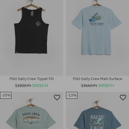
Elérhető méretek:
Elérhető méretek:
M; L; XL
M; L; XL; XXL
Póló Salty Crew Tippet Fill
Póló Salty Crew Mahi Surface
11820 Ft
10910 Ft
13660 Ft
10910 Ft
-20%
-13%
Elérhető méretek:
Elérhető méretek:
M; L; XL
M; L