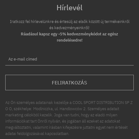
Hírlevél
Iratkozz fel hírlevelünkre és értesülj az elsők között új termékeinkről
és kedvezményeinkről!
Ráadásul kapsz egy -5% kedvezménykódot az egész
rendelésedre!
Az e-mail címed
FELIRATKOZÁS
Az Ön személyes adatainak kezelője a COOL SPORT DISTRIBUTION SP Z
O O, székhelye: Modlniczka, ul. Handlowców 2. Személyes adatait
marketing célokból kezelik. Joga van tudni, hogy az eladó milyen
információkat tart Önről nyilván, és jogában áll ezeket az adatokat
megváltoztatni, valamint írásban kifejezésre juttatni egyet nem értését
adatai feldolgozásával kapcsolatban.