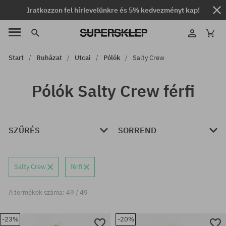
Iratkozzon fel hírlevelünkre és 5% kedvezményt kap!
Start
Ruházat
Utcai
Pólók
Salty Crew
Pólók Salty Crew férfi
SZŰRÉS
SORREND
Salty Crew
férfi
A termékek száma: 49 / 49
-23%
-20%