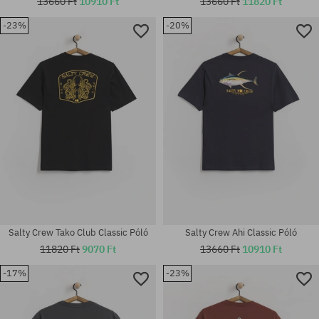
13660 Ft
10910 Ft
13660 Ft
11820 Ft
-23%
-20%
Elérhető méretek:
Elérhető méretek:
M; L; XL; XXL
XL
Salty Crew Tako Club Classic Póló
Salty Crew Ahi Classic Póló
11820 Ft
9070 Ft
13660 Ft
10910 Ft
-17%
-23%
Elérhető méretek:
Elérhető méretek:
M; XL
L; XL