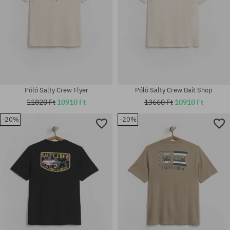
Póló Salty Crew Flyer
Póló Salty Crew Bait Shop
11820 Ft
10910 Ft
13660 Ft
10910 Ft
-20%
-20%
Elérhető méretek:
Elérhető méretek:
XL
L; XL