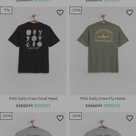
-7%
-20%
Elérhető méretek:
Elérhető méretek:
L; XL
M; L; XL; XXL
Póló Salty Crew Coral Head
Póló Salty Crew Fly Home
11820 Ft
10910 Ft
13660 Ft
10910 Ft
-20%
-20%
Elérhető méretek:
Elérhető méretek:
XL
M; L; XL