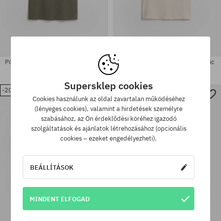
Póló Salty Crew Border Fill Classic
Póló Salty Crew Stamped Classic
13660 Ft
10910 Ft
11820 Ft
9070 Ft
Supersklep cookies
-20%
-20%
Cookies használunk az oldal zavartalan működéséhez
Elérhető méretek:
Elérhető méretek:
(lényeges cookies), valamint a hirdetések személyre
M; L; XL
L; XL
szabásához, az Ön érdeklődési köréhez igazodó
szolgáltatások és ajánlatok létrehozásához (opcionális
cookies – ezeket engedélyezheti).
BEÁLLÍTÁSOK
MINDENT ELFOGAD