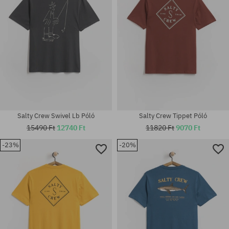
Salty Crew Swivel Lb Póló
Salty Crew Tippet Póló
15490 Ft
12740 Ft
11820 Ft
9070 Ft
-23%
-20%
Elérhető méretek:
Elérhető méretek:
M; XL
M; XL