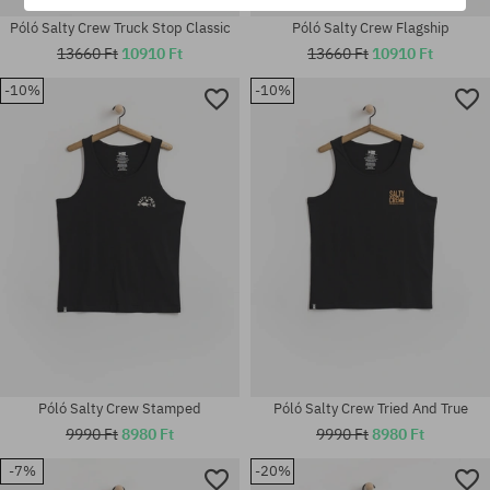
Póló Salty Crew Truck Stop Classic
Póló Salty Crew Flagship
13660 Ft
10910 Ft
13660 Ft
10910 Ft
-10%
-10%
Elérhető méretek:
Elérhető méretek:
M; L; XL
M; L; XL
Póló Salty Crew Stamped
Póló Salty Crew Tried And True
9990 Ft
8980 Ft
9990 Ft
8980 Ft
-7%
-20%