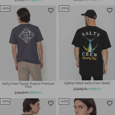
-34%
-35%
Elérhető méretek:
Elérhető méretek:
L; XL
S
Ujjatlan felső Salty Crew Tailed
Salty Crew Tippet Tropics Premium
Póló
15490 Ft
9990 Ft
13660 Ft
8980 Ft
-35%
-42%
Elérhető méretek:
Elérhető méretek:
XL
L