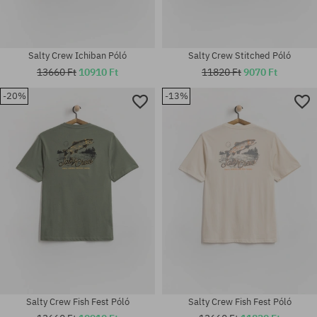
Salty Crew Ichiban Póló
Salty Crew Stitched Póló
13660 Ft
10910 Ft
11820 Ft
9070 Ft
-20%
-13%
Elérhető méretek:
Elérhető méretek:
M; L; XL
L; XL
Salty Crew Fish Fest Póló
Salty Crew Fish Fest Póló