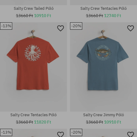
Salty Crew Tailed Póló
Salty Crew Tentacles Póló
13660 Ft
10910 Ft
13660 Ft
12740 Ft
-13%
-20%
Elérhető méretek:
Elérhető méretek:
M; L; XL
M; L; XL
Salty Crew Tentacles Póló
Salty Crew Jimmy Póló
13660 Ft
11820 Ft
13660 Ft
10910 Ft
-13%
-20%