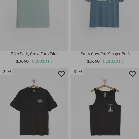
Póló Salty Crew Euro Pike
Salty Crew Ink Slinger Póló
13660 Ft
10910 Ft
13660 Ft
11820 Ft
-20%
-30%
Elérhető méretek:
Elérhető méretek:
M; L; XL
M; XL