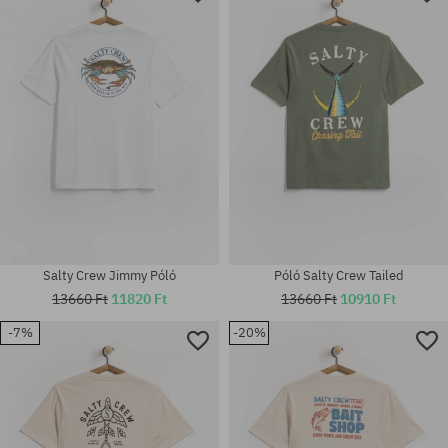
Elérhető méretek:
Elérhető méretek:
L; XL
XL
Salty Crew Jimmy Póló
Póló Salty Crew Tailed
13660 Ft
11820 Ft
13660 Ft
10910 Ft
-7%
-20%
Elérhető méretek:
Elérhető méretek:
M; L; XL
M; L; XL