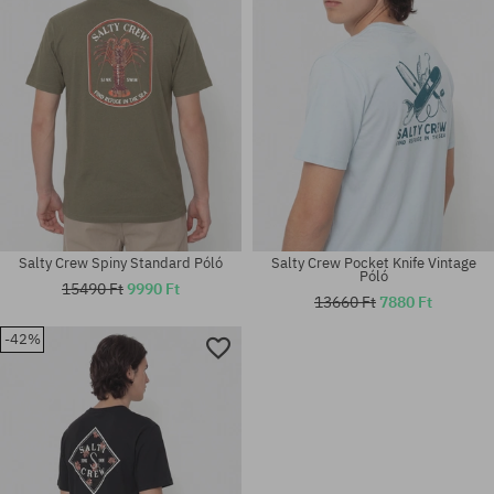
Salty Crew Spiny Standard Póló
Salty Crew Pocket Knife Vintage
Póló
15490 Ft
9990 Ft
13660 Ft
7880 Ft
-42%
Elérhető méretek:
Elérhető méretek:
M
M