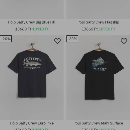
Póló Salty Crew Big Blue Fill
Póló Salty Crew Flagship
13660 Ft
10910 Ft
13660 Ft
10910 Ft
-20%
-20%
Elérhető méretek:
Elérhető méretek:
M; XL
L; XL
Póló Salty Crew Euro Pike
Póló Salty Crew Mahi Surface
13660 Ft
10910 Ft
13660 Ft
10910 Ft