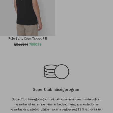
Póló Salty Crew Tippet Fill
13660 Ft
7880 Ft
Elérhető méretek:
Elérhető méretek:
M; XL
XL
SuperClub hűségprogram
SuperClub hűségprogramunknak köszönhetően minden olyan
vásárlás után, amire nem jár kedvezmény, a számládon a
vásárlás összegétől függően akár a végösszeg 12%-át jóváírjuk!