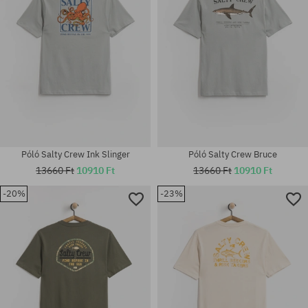
Póló Salty Crew Ink Slinger
Póló Salty Crew Bruce
13660 Ft
10910 Ft
13660 Ft
10910 Ft
-20%
-23%
Elérhető méretek:
Elérhető méretek:
L
M; L; XL