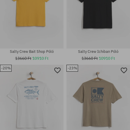
Salty Crew Bait Shop Póló
Salty Crew Ichiban Póló
13660 Ft
10910 Ft
13660 Ft
10910 Ft
-20%
-23%
Elérhető méretek:
Elérhető méretek:
S; M; L
M; L; XL