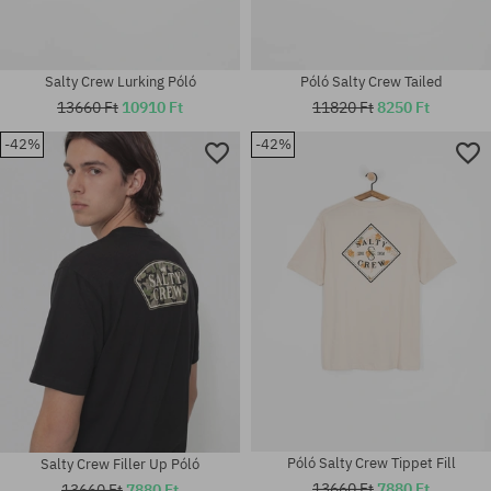
Salty Crew Lurking Póló
Póló Salty Crew Tailed
13660 Ft
10910 Ft
11820 Ft
8250 Ft
-42%
-42%
Elérhető méretek:
Elérhető méretek:
XL
M; L; XL
Póló Salty Crew Tippet Fill
Salty Crew Filler Up Póló
13660 Ft
7880 Ft
13660 Ft
7880 Ft