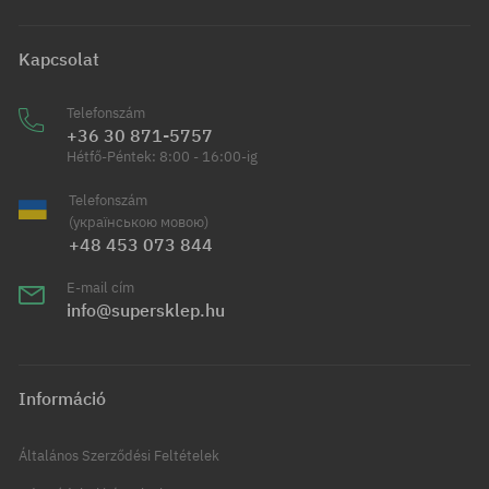
Kapcsolat
Telefonszám
+36 30 871-5757
Hétfő-Péntek: 8:00 - 16:00-ig
Telefonszám
(українською мовою)
+48 453 073 844
E-mail cím
info@supersklep.hu
Információ
Általános Szerződési Feltételek