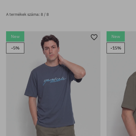
A termékek száma: 8 / 8
New
New
-5%
-15%