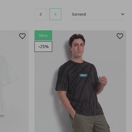
3
4
Sorrend
New
-21%