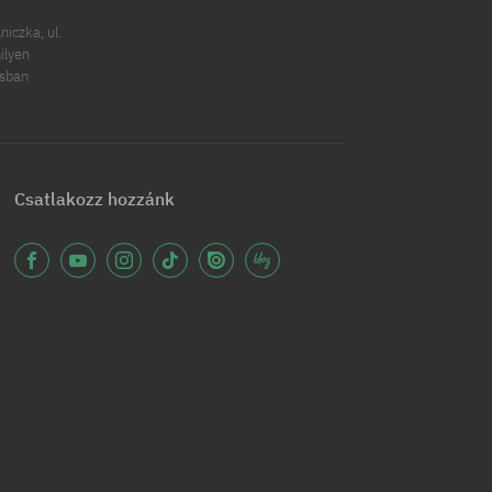
iczka, ul.
ilyen
ásban
Csatlakozz hozzánk