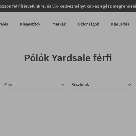
ozzon fel hírlevelünkre, és 5% kedvezményt kap az egész megrendel
relés
Kiegészítők
Márkák
Újdonságok
Kiárusítás
Pólók Yardsale férfi
Méret
Részletek