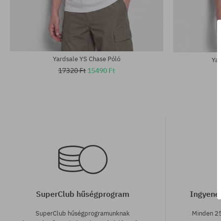
Elérhető méretek:
Elérhető mére
M; L; XL
M; L; XL
Yardsale YS Chase Póló
Yar
17320 Ft
15490 Ft
SuperClub hűségprogram
Ingyenes
SuperClub hűségprogramunknak
Minden 25