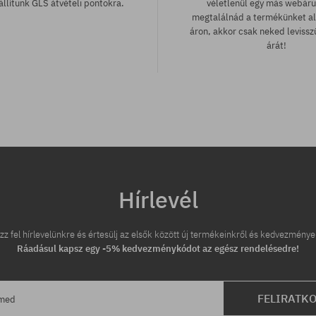
llítunk GLS átvételi pontokra.
véletlenül egy más webár
megtalálnád a termékünket a
áron, akkor csak neked leviss
árát!
tek:
Elérhető méretek:
M; L; XL
Hírlevél
zz fel hírlevelünkre és értesülj az elsők között új termékeinkről és kedvezménye
Ráadásul kapsz egy -5% kedvezménykódot az egész rendelésedre!
FELIRATK
ímed