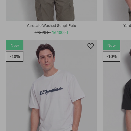
Yardsale Washed Script Póló
Yard
17320 Ft
16400 Ft
New
New
-10%
-10%