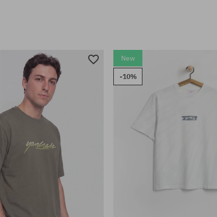
New
-10%