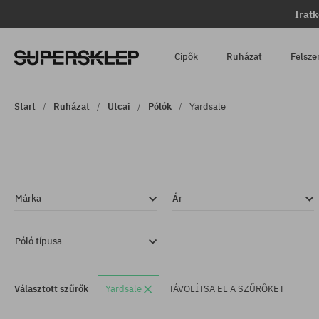
Iratk
Cipők
Ruházat
Felsze
Start
Ruházat
Utcai
Pólók
Yardsale
Márka
Ár
Póló típusa
Választott szűrők
Yardsale
TÁVOLÍTSA EL A SZŰRŐKET