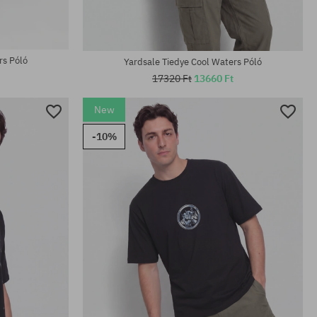
rs Póló
Yardsale Tiedye Cool Waters Póló
17320 Ft
13660 Ft
New
-10%