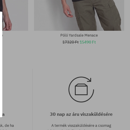
Elérhető méretek:
M; L; XL
ve
Póló Yardsale Menace
17320 Ft
15490 Ft
cia
30 nap az áru viszaküldésére
ak, de ha
A termék visszaküldésére a csomag