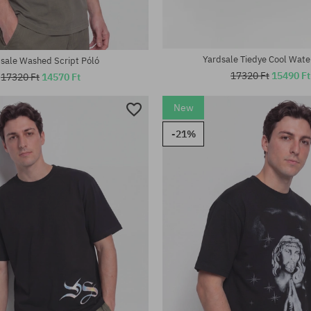
Yardsale Tiedye Cool Wate
sale Washed Script Póló
17320 Ft
15490 Ft
17320 Ft
14570 Ft
New
-21%