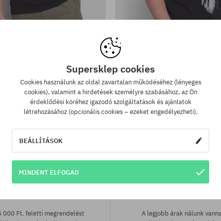
Elérhető méretek:
tek:
M; L; XL
dsale YS Applique Póló
Póló Yardsale One Lo
Supersklep cookies
17320 Ft
15490 Ft
17320 Ft
13660 Ft
Cookies használunk az oldal zavartalan működéséhez (lényeges
cookies), valamint a hirdetések személyre szabásához, az Ön
érdeklődési köréhez igazodó szolgáltatások és ajánlatok
létrehozásához (opcionális cookies – ezeket engedélyezheti).
BEÁLLÍTÁSOK
MINDENT ELFOGAD
 szállítás 25 000 Ft-tól
Legjobb ár garan
 000 Ft. feletti megrendelést
A legjobb árak nálunk vann