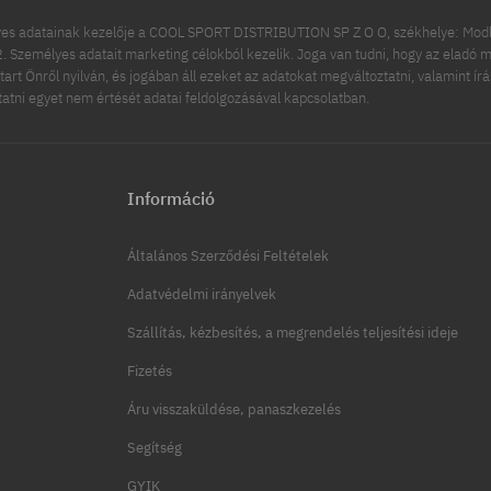
es adatainak kezelője a COOL SPORT DISTRIBUTION SP Z O O, székhelye: Modln
 Személyes adatait marketing célokból kezelik. Joga van tudni, hogy az eladó m
tart Önről nyilván, és jogában áll ezeket az adatokat megváltoztatni, valamint ír
ttatni egyet nem értését adatai feldolgozásával kapcsolatban.
Információ
Általános Szerződési Feltételek
Adatvédelmi irányelvek
Szállítás, kézbesítés, a megrendelés teljesítési ideje
Fizetés
Áru visszaküldése, panaszkezelés
Segítség
GYIK