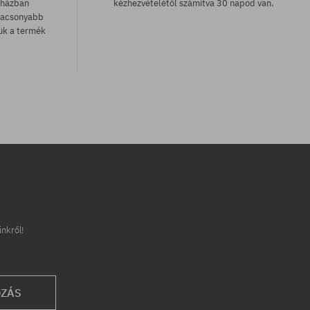
uházban
kézhezvételétől számítva 30 napod van.
lacsonyabb
zük a termék
Elérhető méretek:
M; L
inkről!
OZÁS