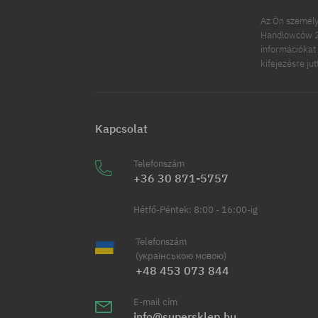
Az Ön személy
Handlowców 2.
információkat 
kifejezésre ju
Kapcsolat
Telefonszám
+36 30 871-5757
Hétfő-Péntek: 8:00 - 16:00-ig
Telefonszám
(українською мовою)
+48 453 073 844
E-mail cím
info@supersklep.hu