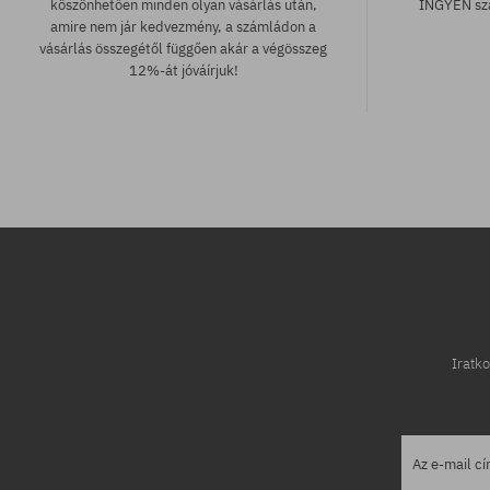
köszönhetően minden olyan vásárlás után,
INGYEN szá
amire nem jár kedvezmény, a számládon a
vásárlás összegétől függően akár a végösszeg
12%-át jóváírjuk!
Elérhető méretek:
Elérhető mére
L; XL
M; L; XL
Iratko
Az e-mail c