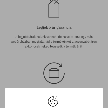
Legjobb ár garancia
A legjobb árak nálunk vannak, de ha véletlenül egy más
webáruházban megtalálnád a termékünket alacsonyabb áron,
akkor csak neked levisszük a termék árát!
30 nap az áru viszaküldésére
A termék visszaküldésére a csomag kézhezvételétől számítva
30 napod van.