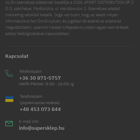
Az Ön személyes adatainak kezelője a COOL SPORT DISTRIBUTION SP Z
O O, székhelye: Modlniczka, ul. Handlowców 2. Személyes adatait
marketing célokból kezelik. Joga van tudni, hogy az eladó milyen
információkat tart Önről nyilván, és jogában áll ezeket az adatokat
megváltoztatni, valamint írásban kifejezésre juttatni egyet nem értését
adatai feldolgozásával kapcsolatban.
Kapcsolat
Telefonszám
+36 30 871-5757
Hétfő-Péntek: 8:00 - 16:00-ig
Telefonszám
(українською мовою)
+48 453 073 844
E-mail cím
info@supersklep.hu