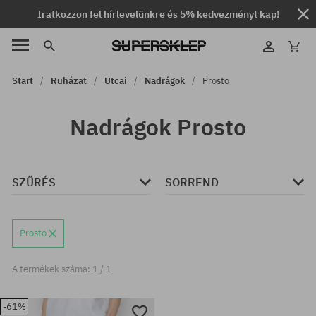
Iratkozzon fel hírlevelünkre és 5% kedvezményt kap!
Start
Ruházat
Utcai
Nadrágok
Prosto
Nadrágok Prosto
SZŰRÉS
SORREND
Prosto
A termékek száma: 1 / 1
-61%