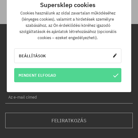
Supersklep cookies
Cookies használunk az oldal zavartalan működéséhez
(lényeges cookies), valamint a hirdetések személyre
szabásához, az Ön érdeklődési köréhez igazodó
szolgáltatások és ajánlatok létrehozásához (opcionális
cookies – ezeket engedélyezheti).
Hírlevél
BEÁLLÍTÁSOK
Iratkozz fel hírlevelünkre és értesülj az elsők között új termékeinkről
és kedvezményeinkről!
Ráadásul kapsz egy -5% kedvezménykódot az egész
MINDENT ELFOGAD
rendelésedre!
Az e-mail címed
FELIRATKOZÁS