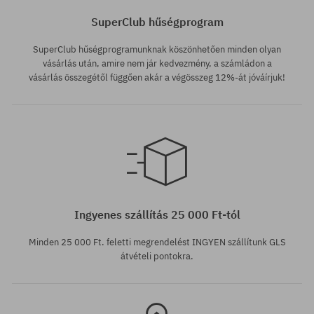
SuperClub hűségprogram
SuperClub hűségprogramunknak köszönhetően minden olyan
vásárlás után, amire nem jár kedvezmény, a számládon a
vásárlás összegétől függően akár a végösszeg 12%-át jóváírjuk!
Elérhető méretek:
S
Ingyenes szállítás 25 000 Ft-tól
Minden 25 000 Ft. feletti megrendelést INGYEN szállítunk GLS
átvételi pontokra.