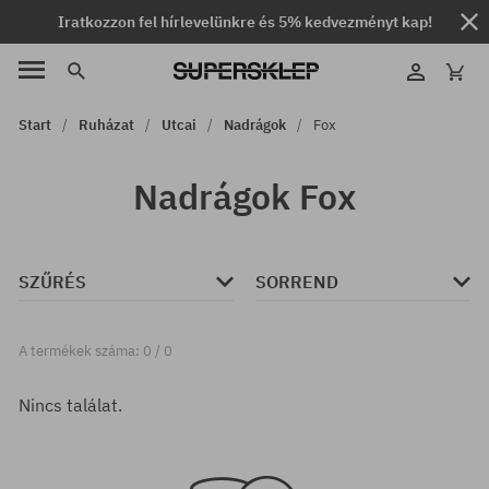
Iratkozzon fel hírlevelünkre és 5% kedvezményt kap!
Start
Ruházat
Utcai
Nadrágok
Fox
Nadrágok Fox
SZŰRÉS
SORREND
A termékek száma: 0 / 0
Nincs találat.