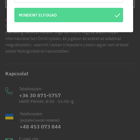
MINDENT ELFOGAD
Az Ön személyes adatainak kezelője a COOL SPORT DISTRIBUTION SP Z
O O, székhelye: Modlniczka, ul. Handlowców 2. Személyes adatait
marketing célokból kezelik. Joga van tudni, hogy az eladó milyen
információkat tart Önről nyilván, és jogában áll ezeket az adatokat
megváltoztatni, valamint írásban kifejezésre juttatni egyet nem értését
adatai feldolgozásával kapcsolatban.
Kapcsolat
Telefonszám
+36 30 871-5757
Hétfő-Péntek: 8:00 - 16:00-ig
Telefonszám
(українською мовою)
+48 453 073 844
E-mail cím