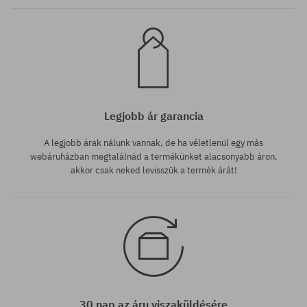
Legjobb ár garancia
A legjobb árak nálunk vannak, de ha véletlenül egy más
webáruházban megtalálnád a termékünket alacsonyabb áron,
akkor csak neked levisszük a termék árát!
30 nap az áru viszaküldésére