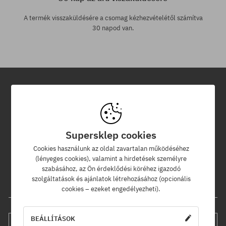
A termék visszaküldésére a csomag kézhezvételétől számítva
30 napod van.
Hírlevél
Iratkozz fel hírlevelünkre és értesülj az elsők között új termékeinkről
Supersklep cookies
és kedvezményeinkről!
Ráadásul kapsz egy -5% kedvezménykódot az egész
Cookies használunk az oldal zavartalan működéséhez
rendelésedre!
(lényeges cookies), valamint a hirdetések személyre
szabásához, az Ön érdeklődési köréhez igazodó
szolgáltatások és ajánlatok létrehozásához (opcionális
Az e-mail címed
cookies – ezeket engedélyezheti).
BEÁLLÍTÁSOK
FELIRATKOZÁS