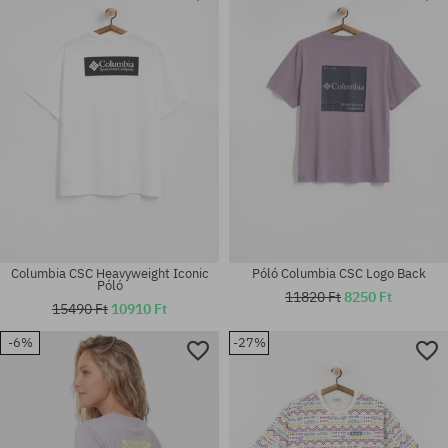
M; L; XL
M
Columbia CSC Heavyweight Iconic
Póló Columbia CSC Logo Back
Póló
11820 Ft
8250 Ft
15490 Ft
10910 Ft
-6%
-27%
Elérhető méretek:
Elérhető méretek:
M; L; XL; XXL
L