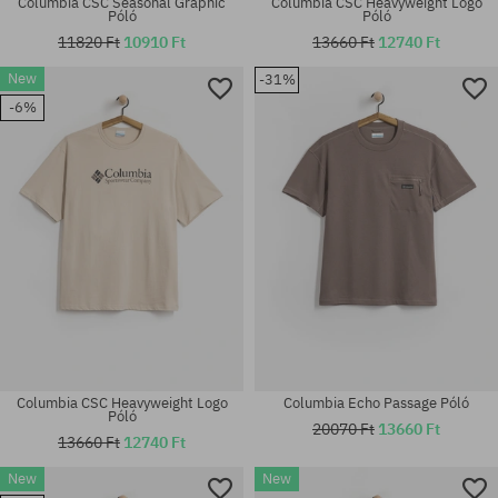
Columbia CSC Seasonal Graphic
Columbia CSC Heavyweight Logo
Póló
Póló
11820 Ft
10910 Ft
13660 Ft
12740 Ft
New
-31%
Elérhető méretek:
Elérhető méretek:
-6%
M; L; XL
M; L; XL
Columbia CSC Heavyweight Logo
Columbia Echo Passage Póló
Póló
20070 Ft
13660 Ft
13660 Ft
12740 Ft
New
New
Elérhető méretek:
Elérhető méretek: