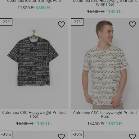
Columbia Barton Springs Póló
Columbia CSC Heavyweight Graphic
Wmn Póló
11820 Ft
6880 Ft
16400 Ft
11820 Ft
-27%
-27%
Elérhető méretek:
Elérhető méretek:
M
M; L; XL
Columbia CSC Heavyweight Printed
Columbia CSC Heavyweight Printed
Póló
Póló
16400 Ft
11820 Ft
16400 Ft
11820 Ft
-30%
-30%
Elérhető méretek:
Elérhető méretek: