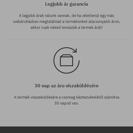
Legjobb ár garancia
A legjobb árak nálunk vannak, de ha véletlenül egy más
webáruházban megtalálnád a termékünket alacsonyabb áron,
akkor csak neked levisszük a termék árát!
30 nap az áru viszaküldésére
A termék visszaküldésére a csomag kézhezvételétől számítva
30 napod van.