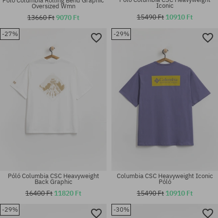
Póló Columbia Rolling Bend Graphic
Iconic
Oversized Wmn
15490 Ft
10910 Ft
13660 Ft
9070 Ft
-27%
-29%
Elérhető méretek:
Elérhető méretek:
M; L
M; L; XL
Póló Columbia CSC Heavyweight
Columbia CSC Heavyweight Iconic
Back Graphic
Póló
16400 Ft
11820 Ft
15490 Ft
10910 Ft
-29%
-30%
Elérhető méretek:
Elérhető méretek: