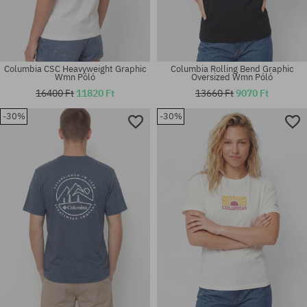
Columbia CSC Heavyweight Graphic
Columbia Rolling Bend Graphic
Wmn Póló
Oversized Wmn Póló
16400 Ft
11820 Ft
13660 Ft
9070 Ft
-30%
-30%
Elérhető méretek:
Elérhető méretek:
L
M