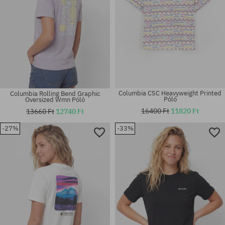
Columbia CSC Heavyweight Printed
Columbia Rolling Bend Graphic
Póló
Oversized Wmn Póló
16400 Ft
11820 Ft
13660 Ft
12740 Ft
-27%
-33%
Elérhető méretek:
Elérhető méretek:
M; L; XL; XXL
L; XL