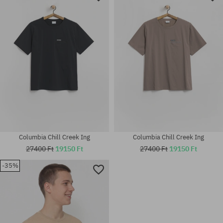
M
XS; S; M
Columbia Chill Creek Ing
Columbia Chill Creek Ing
27400 Ft
19150 Ft
27400 Ft
19150 Ft
-35%
Elérhető méretek:
Elérhető méretek:
M; L; XL
M; L; XL