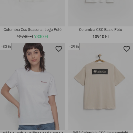
Columbia Csc Seasonal Logo Póló
Columbia CSC Basic Póló
12740 Ft
7330 Ft
10910 Ft
-33%
-29%
Elérhető méretek:
Elérhető méretek:
M; L; XL
XXL
Póló Columbia CSC Heavyweight