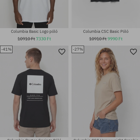
Columbia Basic Logo póló
Columbia CSC Basic Póló
10910 Ft
7330 Ft
10910 Ft
9990 Ft
-41%
-27%
Elérhető méretek:
Elérhető méretek:
M; L; XL
M