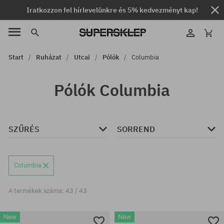
Iratkozzon fel hírlevelünkre és 5% kedvezményt kap!
Start
Ruházat
Utcai
Pólók
Columbia
Pólók Columbia
SZŰRÉS
SORREND
Columbia
A termékek száma: 43 / 43
New
New