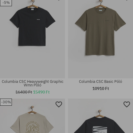
-5%
M; L; XL
M; L; XL
Columbia CSC Heavyweight Graphic
Columbia CSC Basic Póló
Wmn Póló
10910 Ft
16400 Ft
15490 Ft
-30%
Elérhető méretek:
Elérhető méretek:
M; L; XL
M; XL