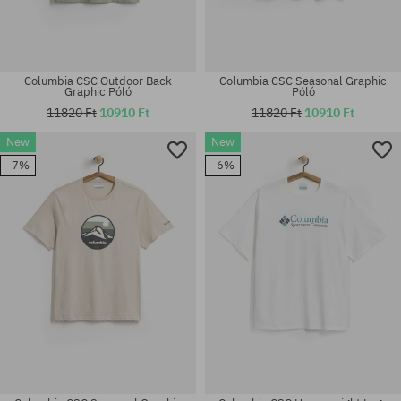
Columbia CSC Outdoor Back
Columbia CSC Seasonal Graphic
Graphic Póló
Póló
11820 Ft
10910 Ft
11820 Ft
10910 Ft
New
New
Elérhető méretek:
Elérhető méretek:
-7%
-6%
M; L; XL
M; L; XL