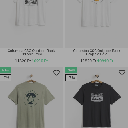
Columbia CSC Outdoor Back
Columbia CSC Outdoor Back
Graphic Póló
Graphic Póló
11820 Ft
10910 Ft
11820 Ft
10910 Ft
New
New
Elérhető méretek:
Elérhető méretek:
-7%
-7%
M; L; XL
M; L; XL