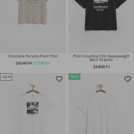
Columbia Parsons Point Póló
Póló Columbia CSC Heavyweight
Back Graphic
18240 Ft
12740 Ft
16400 Ft
New
-42%
Elérhető méretek:
Elérhető méretek:
XS; S; M; L
M; L; XL