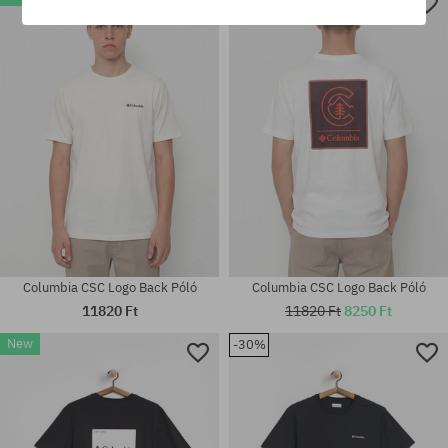
Elérhető méretek:
Elérhető méretek:
M; L; XL
S
Columbia CSC Logo Back Póló
Columbia CSC Logo Back Póló
11820 Ft
11820 Ft
8250 Ft
New
-30%
Elérhető méretek:
Elérhető méretek:
M; XXL
M; L; XL