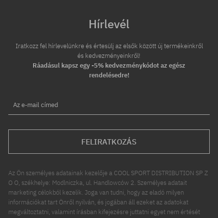
Hírlevél
Iratkozz fel hírlevelünkre és értesülj az elsők között új termékeinkről
és kedvezményeinkről!
Ráadásul kapsz egy -5% kedvezménykódot az egész
rendelésedre!
Az e-mail címed
FELIRATKOZÁS
Az Ön személyes adatainak kezelője a COOL SPORT DISTRIBUTION SP Z
O O, székhelye: Modlniczka, ul. Handlowców 2. Személyes adatait
marketing célokból kezelik. Joga van tudni, hogy az eladó milyen
információkat tart Önről nyilván, és jogában áll ezeket az adatokat
megváltoztatni, valamint írásban kifejezésre juttatni egyet nem értését