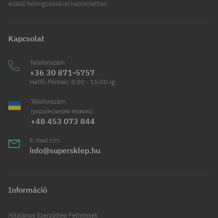
adatai feldolgozásával kapcsolatban.
Kapcsolat
Telefonszám
+36 30 871-5757
Hétfő-Péntek: 8:00 - 16:00-ig
Telefonszám
(українською мовою)
+48 453 073 844
E-mail cím
info@supersklep.hu
Információ
Általános Szerződési Feltételek