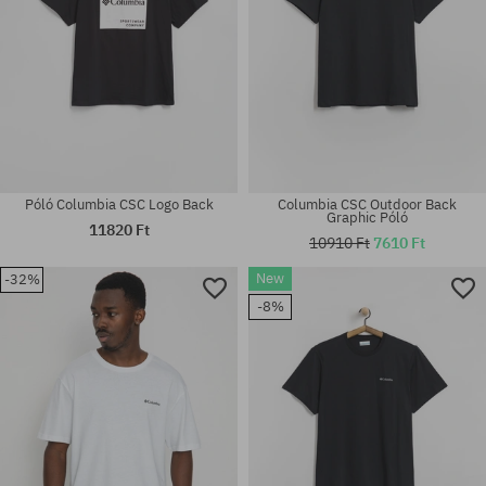
Póló Columbia CSC Logo Back
Columbia CSC Outdoor Back
Graphic Póló
11820 Ft
10910 Ft
7610 Ft
New
-32%
Elérhető méretek:
Elérhető méretek:
-8%
M; L; XL; XXL
M; L; XL; XXL