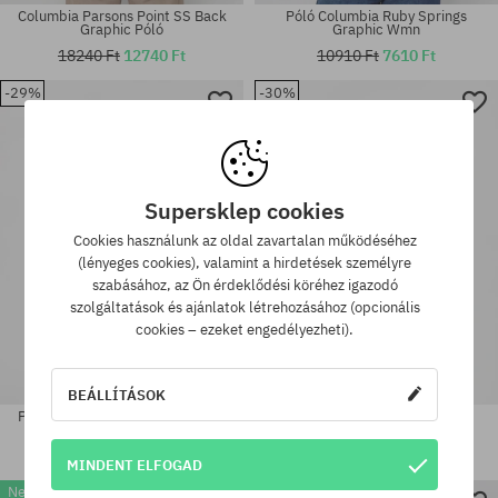
Columbia Parsons Point SS Back
Póló Columbia Ruby Springs
Graphic Póló
Graphic Wmn
18240 Ft
12740 Ft
10910 Ft
7610 Ft
-29%
-30%
Elérhető méretek:
Elérhető méretek:
XS; S
M
Supersklep cookies
Cookies használunk az oldal zavartalan működéséhez
(lényeges cookies), valamint a hirdetések személyre
szabásához, az Ön érdeklődési köréhez igazodó
szolgáltatások és ajánlatok létrehozásához (opcionális
cookies – ezeket engedélyezheti).
BEÁLLÍTÁSOK
Póló Columbia CSC Heavyweight
Póló Columbia CSC Logo Back
Iconic
11820 Ft
8250 Ft
15490 Ft
10910 Ft
MINDENT ELFOGAD
New
-30%