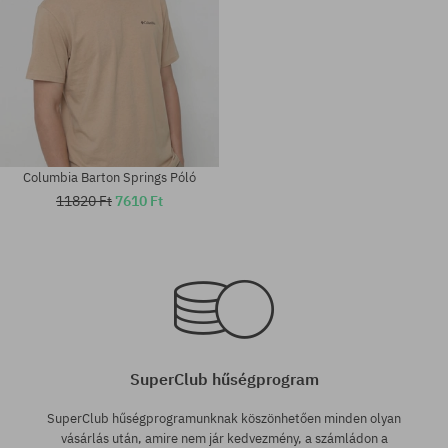
Columbia Barton Springs Póló
11820 Ft
7610 Ft
Elérhető méretek:
Elérhető méretek:
M; L; XL
M; L; XL
SuperClub hűségprogram
SuperClub hűségprogramunknak köszönhetően minden olyan
vásárlás után, amire nem jár kedvezmény, a számládon a