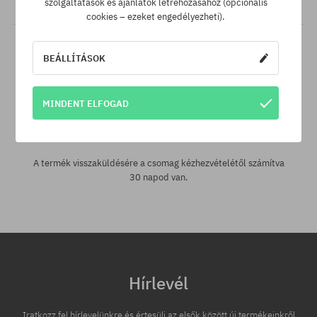
szolgáltatások és ajánlatok létrehozásához (opcionális
cookies – ezeket engedélyezheti).
BEÁLLÍTÁSOK
MINDENT ELFOGAD
30 nap az áru viszaküldésére
A termék visszaküldésére a csomag kézhezvételétől számítva
30 napod van.
Hírlevél
Iratkozz fel hírlevelünkre és értesülj az elsők között új termékeinkről