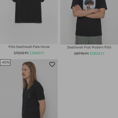
Póló Deathwish Pale Horse
Deathwish Post Modern Póló
19150 Ft
13660 Ft
18790 Ft
11820 Ft
-40%
Elérhető méretek:
Elérhető méretek:
M; L; XL
M; L; XL