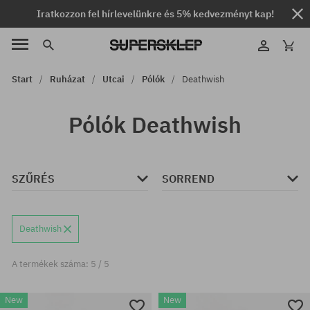
Iratkozzon fel hírlevelünkre és 5% kedvezményt kap!
Start
Ruházat
Utcai
Pólók
Deathwish
Pólók Deathwish
SZŰRÉS
SORREND
Deathwish
A termékek száma: 5 / 5
New
New