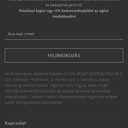
és kedvezményeinkről!
Ráadásul kapsz egy -5% kedvezménykódot az egész
rendelésedre!
Az e-mail címed
FELIRATKOZÁS
Az Ön személyes adatainak kezelője a COOL SPORT DISTRIBUTION SP Z
O O, székhelye: Modlniczka, ul. Handlowców 2. Személyes adatait
marketing célokból kezelik. Joga van tudni, hogy az eladó milyen
információkat tart Önről nyilván, és jogában áll ezeket az adatokat
megváltoztatni, valamint írásban kifejezésre juttatni egyet nem értését
adatai feldolgozásával kapcsolatban.
Kapcsolat