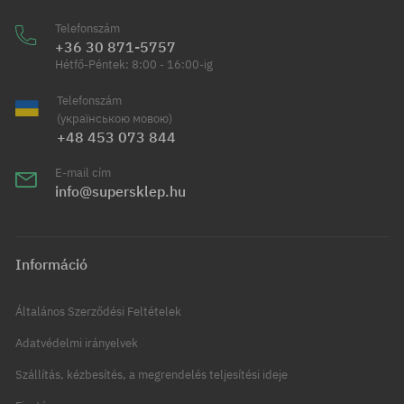
Telefonszám
+36 30 871-5757
Hétfő-Péntek: 8:00 - 16:00-ig
Telefonszám
(українською мовою)
+48 453 073 844
E-mail cím
info@supersklep.hu
Információ
Általános Szerződési Feltételek
Adatvédelmi irányelvek
Szállítás, kézbesítés, a megrendelés teljesítési ideje