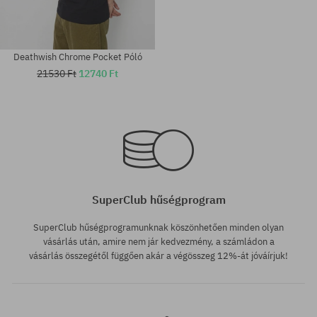
Deathwish Chrome Pocket Póló
21530 Ft
12740 Ft
Elérhető méretek:
Elérhető méretek:
L
M
SuperClub hűségprogram
SuperClub hűségprogramunknak köszönhetően minden olyan
vásárlás után, amire nem jár kedvezmény, a számládon a
vásárlás összegétől függően akár a végösszeg 12%-át jóváírjuk!