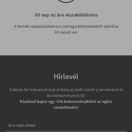
30 nap az áru viszaküldésére
A termék visszaküldésére a csomag kézhezvételétől számítva
30 napod van.
Hírlevél
Iratkozz fel hírlevelünkre és értesülj az elsők között új termékeinkről
és kedvezményeinkről!
Ráadásul kapsz egy -5% kedvezménykódot az egész
rendelésedre!
Az e-mail címed