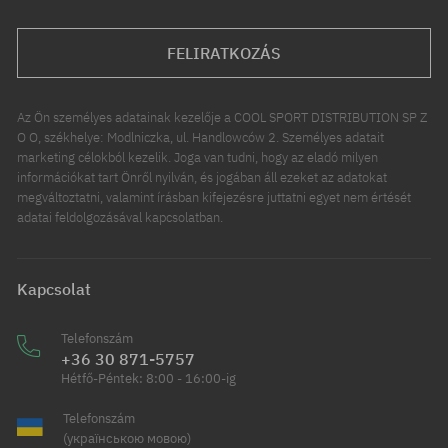
FELIRATKOZÁS
Az Ön személyes adatainak kezelője a COOL SPORT DISTRIBUTION SP Z
O O, székhelye: Modlniczka, ul. Handlowców 2. Személyes adatait
marketing célokból kezelik. Joga van tudni, hogy az eladó milyen
információkat tart Önről nyilván, és jogában áll ezeket az adatokat
megváltoztatni, valamint írásban kifejezésre juttatni egyet nem értését
adatai feldolgozásával kapcsolatban.
Kapcsolat
Telefonszám
+36 30 871-5757
Hétfő-Péntek: 8:00 - 16:00-ig
Telefonszám
(українською мовою)