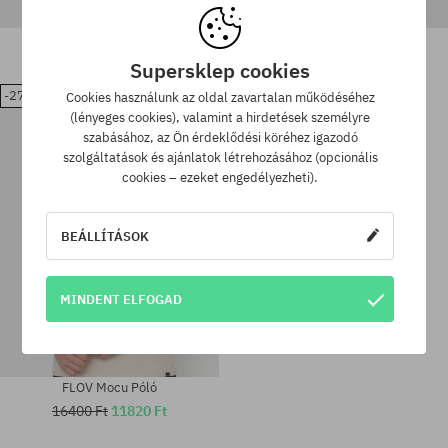
Póló FLOV Birken Relaxed
FLOV Morro Póló
16400 Ft
11820 Ft
16400 Ft
11820 Ft
Supersklep cookies
-27%
Cookies használunk az oldal zavartalan működéséhez
(lényeges cookies), valamint a hirdetések személyre
Elérhető méretek:
Elérhető méretek:
szabásához, az Ön érdeklődési köréhez igazodó
M; L; XL; XXL
M; L; XL; XXL
szolgáltatások és ajánlatok létrehozásához (opcionális
cookies – ezeket engedélyezheti).
BEÁLLÍTÁSOK
MINDENT ELFOGAD
FLOV Mocu Póló
16400 Ft
11820 Ft