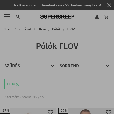
Iratkozzon fel hírlevelünkre és 5% kedvezményt kap!
Start
Ruházat
Utcai
Pólók
FLOV
Pólók FLOV
SZŰRÉS
SORREND
FLOV
A termékek száma: 17 / 17
-27%
-27%