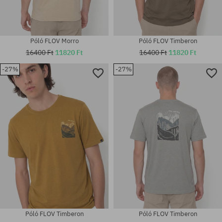
Póló FLOV Morro
Póló FLOV Timberon
16400 Ft
11820 Ft
16400 Ft
11820 Ft
-27%
-27%
Elérhető méretek:
Elérhető méretek:
M; L; XL
M; L; XL; XXL
Póló FLOV Timberon
Póló FLOV Timberon