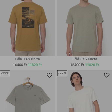
Póló FLOV Morro
Póló FLOV Morro
16400 Ft
11820 Ft
16400 Ft
11820 Ft
-27%
-27%
Elérhető méretek:
Elérhető méretek:
M; L; XL; XXL
M; L; XL; XXL