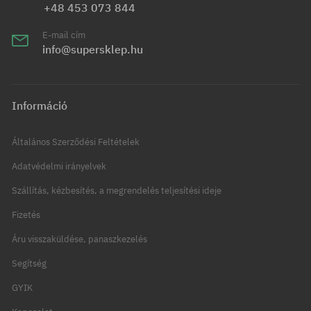
+48 453 073 844
E-mail cím
info@supersklep.hu
Információ
Általános Szerződési Feltételek
Adatvédelmi irányelvek
Szállítás, kézbesítés, a megrendelés teljesítési ideje
Fizetés
Áru visszaküldése, panaszkezelés
Segítség
GYIK