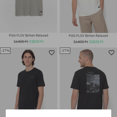
Póló FLOV Birken Relaxed
Póló FLOV Birken Relaxed
16400 Ft
11820 Ft
16400 Ft
11820 Ft
-27%
-27%
Elérhető méretek:
Elérhető méretek:
M; L; XL; XXL
M; L; XL; XXL