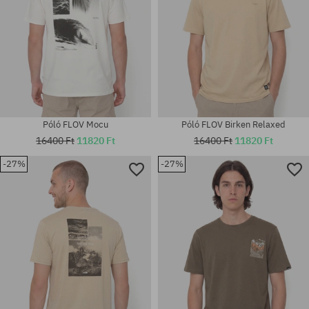
Póló FLOV Mocu
Póló FLOV Birken Relaxed
16400 Ft
11820 Ft
16400 Ft
11820 Ft
-27%
-27%
Elérhető méretek:
Elérhető méretek:
M; L; XL; XXL
M; L; XL; XXL