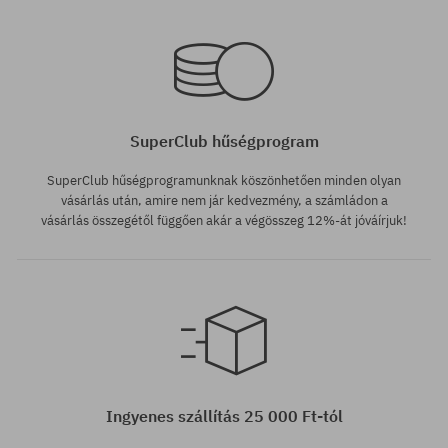
Elérhető méretek:
Elérhető méretek:
M; L; XL
M; L; XL; XXL
SuperClub hűségprogram
SuperClub hűségprogramunknak köszönhetően minden olyan
vásárlás után, amire nem jár kedvezmény, a számládon a
vásárlás összegétől függően akár a végösszeg 12%-át jóváírjuk!
Elérhető méretek:
M; L; XL; XXL
Ingyenes szállítás 25 000 Ft-tól