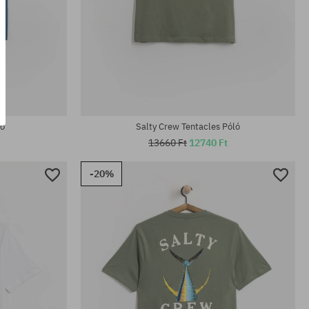
Elérhető méretek:
M; L; XL
ló
Salty Crew Tentacles Póló
13660 Ft
12740 Ft
-20%