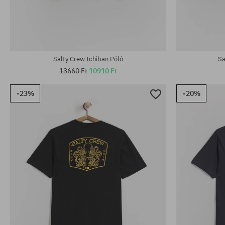
Elérhető méretek:
Elérhető mére
S; M; L
M; L; XL
Salty Crew Ichiban Póló
Sa
13660 Ft
10910 Ft
-23%
-20%