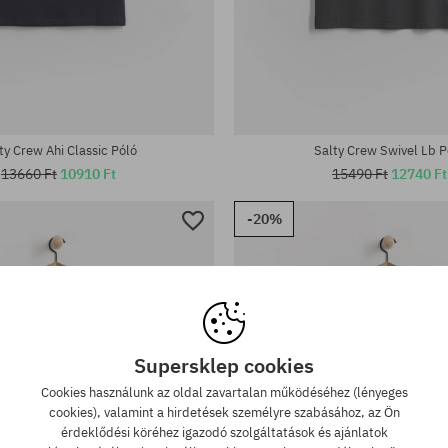
tek:
Elérhető méretek:
M; XL
ty Crew Ahi Classic Póló
Salty Crew Swivel Lb P
13660 Ft
10910 Ft
15490 Ft
12740 Ft
-20%
Supersklep cookies
Cookies használunk az oldal zavartalan működéséhez (lényeges
cookies), valamint a hirdetések személyre szabásához, az Ön
érdeklődési köréhez igazodó szolgáltatások és ajánlatok