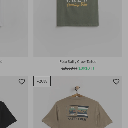
Elérhető méretek:
XL
ló
Póló Salty Crew Tailed
13660 Ft
10910 Ft
-20%