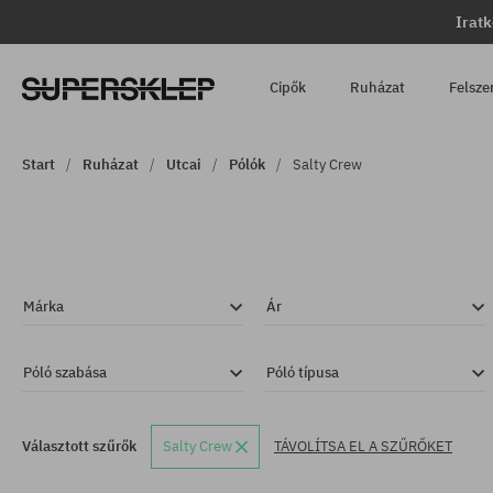
Iratk
Cipők
Ruházat
Felsze
Start
Ruházat
Utcai
Pólók
Salty Crew
Márka
Ár
Póló szabása
Póló típusa
Választott szűrők
Salty Crew
TÁVOLÍTSA EL A SZŰRŐKET