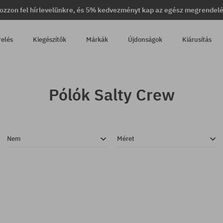
ozzon fel hírlevelünkre, és 5% kedvezményt kap az egész megrendel
relés
Kiegészítők
Márkák
Újdonságok
Kiárusítás
Pólók Salty Crew
Nem
Méret