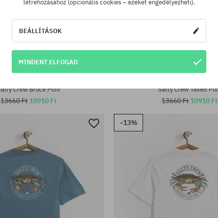
létrehozásához (opcionális cookies – ezeket engedélyezheti).
BEÁLLÍTÁSOK
MINDENT ELFOGAD
tek:
Elérhető méretek:
L
Salty Crew Bruce Póló
Salty Crew Tailed Pó
13660 Ft
10910 Ft
13660 Ft
10910 Ft
-13%