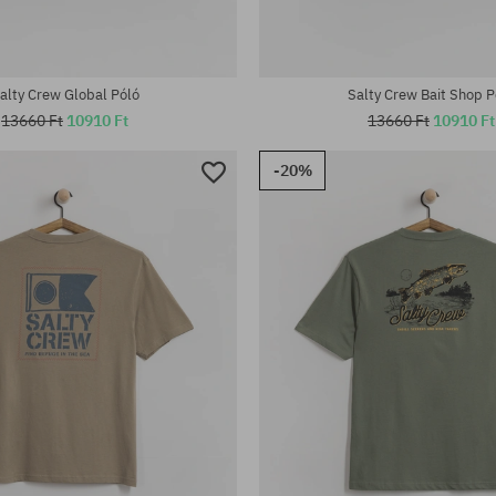
alty Crew Global Póló
Salty Crew Bait Shop P
13660 Ft
10910 Ft
13660 Ft
10910 Ft
-20%