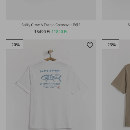
Salty Crew A Frame Crossover Póló
S
15490 Ft
11820 Ft
-20%
-23%