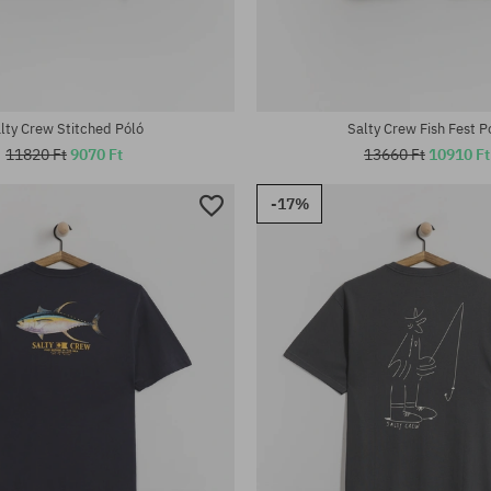
tek:
Elérhető méretek:
M; L; XL
lty Crew Stitched Póló
Salty Crew Fish Fest P
11820 Ft
9070 Ft
13660 Ft
10910 Ft
-17%