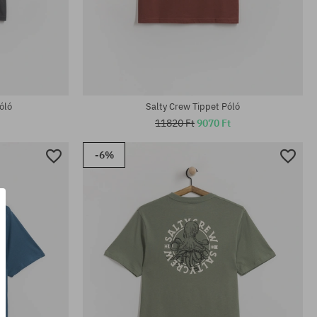
Elérhető méretek:
L; XL
óló
Salty Crew Tippet Póló
11820 Ft
9070 Ft
-6%