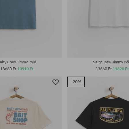
tek:
Elérhető méretek:
L; XL
alty Crew Jimmy Póló
Salty Crew Jimmy Pó
13660 Ft
10910 Ft
13660 Ft
11820 Ft
-20%