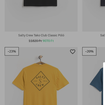
Elérhető méretek:
Elérhető mére
M; L; XL; XXL
XL
Salty Crew Tako Club Classic Póló
Sal
11820 Ft
9070 Ft
-23%
-20%