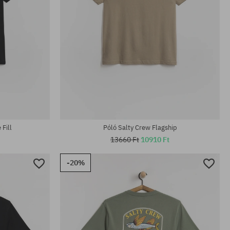
Elérhető méretek:
L; XL
 Fill
Póló Salty Crew Flagship
13660 Ft
10910 Ft
-20%