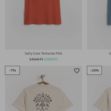
Elérhető méretek:
Elérhető mére
M; L; XL
M; L; XL
Salty Crew Tentacles Póló
S
13660 Ft
11820 Ft
-7%
-20%