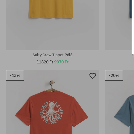
Elérhető méretek:
Elérhető mére
M; XL
M; XL
Salty Crew Tippet Póló
11820 Ft
9070 Ft
-13%
-20%