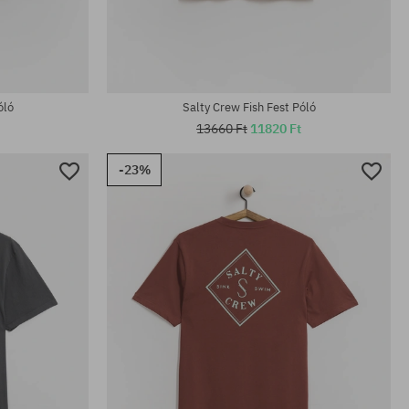
Elérhető méretek:
L; XL
óló
Salty Crew Fish Fest Póló
13660 Ft
11820 Ft
-23%