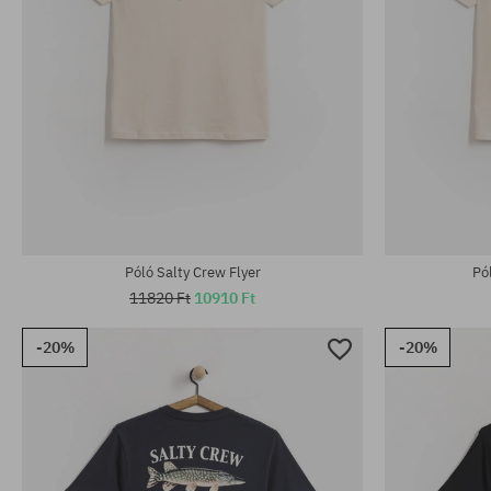
Elérhető méretek:
Elérhető mére
M; L; XL
M; L; XL
Póló Salty Crew Flyer
Pó
11820 Ft
10910 Ft
-20%
-20%