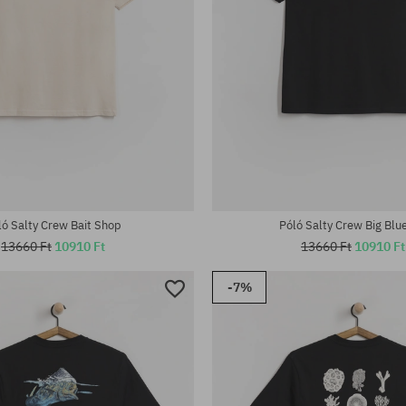
tek:
Elérhető méretek:
XL
ló Salty Crew Bait Shop
Póló Salty Crew Big Blue
13660 Ft
10910 Ft
13660 Ft
10910 Ft
-7%