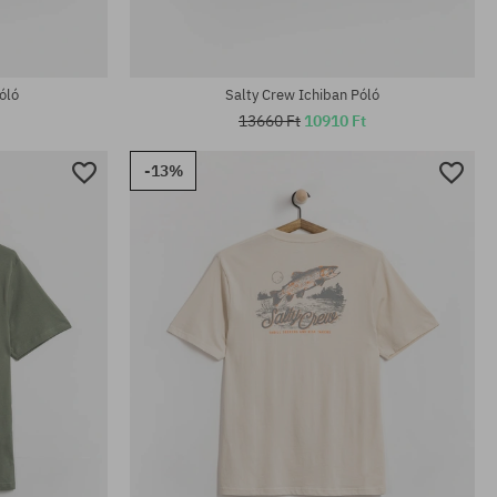
óló
Salty Crew Ichiban Póló
13660 Ft
10910 Ft
-13%