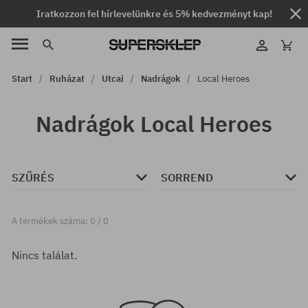
Iratkozzon fel hírlevelünkre és 5% kedvezményt kap!
Start
Ruházat
Utcai
Nadrágok
Local Heroes
Nadrágok Local Heroes
SZŰRÉS
SORREND
A termékek száma: 0 / 0
Nincs találat.