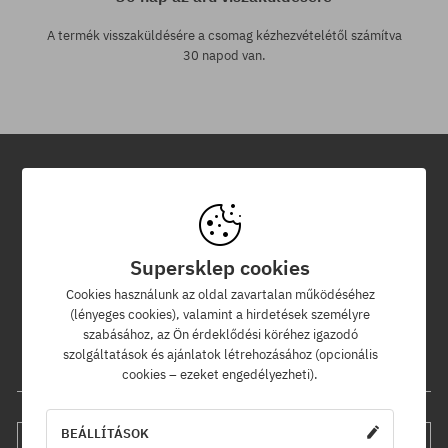
A termék visszaküldésére a csomag kézhezvételétől számítva
30 napod van.
Hírlevél
Iratkozz fel hírlevelünkre és értesülj az elsők között új termékeinkről
Supersklep cookies
és kedvezményeinkről!
Ráadásul kapsz egy -5% kedvezménykódot az egész
Cookies használunk az oldal zavartalan működéséhez
rendelésedre!
(lényeges cookies), valamint a hirdetések személyre
szabásához, az Ön érdeklődési köréhez igazodó
szolgáltatások és ajánlatok létrehozásához (opcionális
Az e-mail címed
cookies – ezeket engedélyezheti).
BEÁLLÍTÁSOK
FELIRATKOZÁS