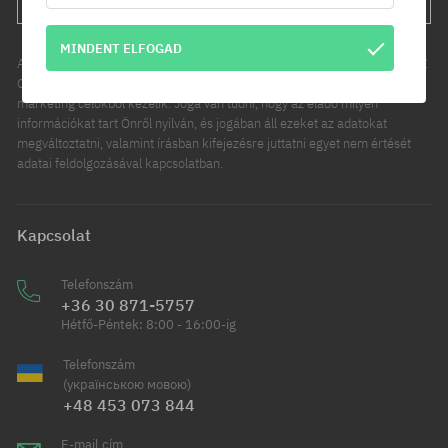
MINDENT ELFOGAD
Az Ön személyes adatainak kezelője a COOL SPORT DISTRIBUTION SP Z
O O, székhelye: Modlniczka, ul. Handlowców 2. Személyes adatait
marketing célokból kezelik. Joga van tudni, hogy az eladó milyen
információkat tart Önről nyilván, és jogában áll ezeket az adatokat
megváltoztatni, valamint írásban kifejezésre juttatni egyet nem értését
adatai feldolgozásával kapcsolatban.
Kapcsolat
Telefonszám
+36 30 871-5757
Hétfő-Péntek: 8:00 - 16:00-ig
Telefonszám
(українською мовою)
+48 453 073 844
E-mail cím