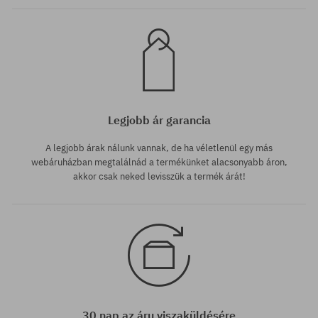
Legjobb ár garancia
A legjobb árak nálunk vannak, de ha véletlenül egy más
webáruházban megtalálnád a termékünket alacsonyabb áron,
akkor csak neked levisszük a termék árát!
30 nap az áru viszaküldésére