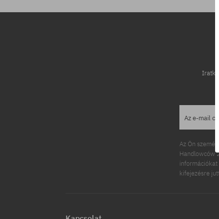
Iratko
Az e-mail c
Az Ön személy
Handlowców 2.
információkat 
kifejezésre ju
Kapcsolat