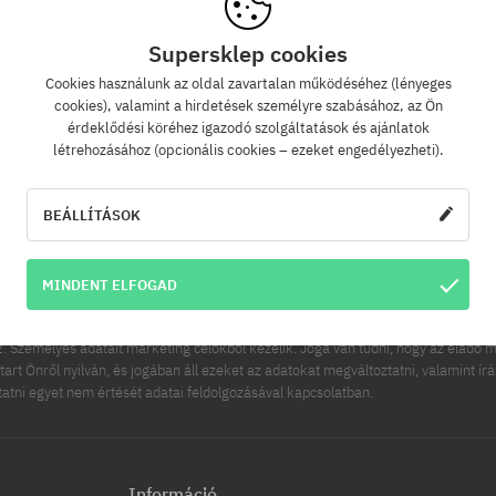
Supersklep cookies
Cookies használunk az oldal zavartalan működéséhez (lényeges
Hírlevél
cookies), valamint a hirdetések személyre szabásához, az Ön
érdeklődési köréhez igazodó szolgáltatások és ajánlatok
létrehozásához (opcionális cookies – ezeket engedélyezheti).
zz fel hírlevelünkre és értesülj az elsők között új termékeinkről és kedvezménye
Ráadásul kapsz egy -5% kedvezménykódot az egész rendelésedre!
BEÁLLÍTÁSOK
FELIRATK
ímed
MINDENT ELFOGAD
es adatainak kezelője a COOL SPORT DISTRIBUTION SP Z O O, székhelye: Modln
 Személyes adatait marketing célokból kezelik. Joga van tudni, hogy az eladó m
tart Önről nyilván, és jogában áll ezeket az adatokat megváltoztatni, valamint ír
ttatni egyet nem értését adatai feldolgozásával kapcsolatban.
Információ