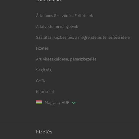
Általános Szerződési Feltételek
Adatvédelmi irányelvek
Szállítás, kézbesítés, a megrendelés teljesítési ideje
Fizetés
Áru visszaküldése, panaszkezelés
Segítség
GYIK
Kapcsolat
Magyar / HUF
Fizetés