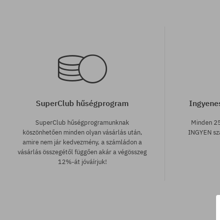
SuperClub hűségprogram
Ingyenes
SuperClub hűségprogramunknak
Minden 25
köszönhetően minden olyan vásárlás után,
INGYEN szá
amire nem jár kedvezmény, a számládon a
vásárlás összegétől függően akár a végösszeg
12%-át jóváírjuk!