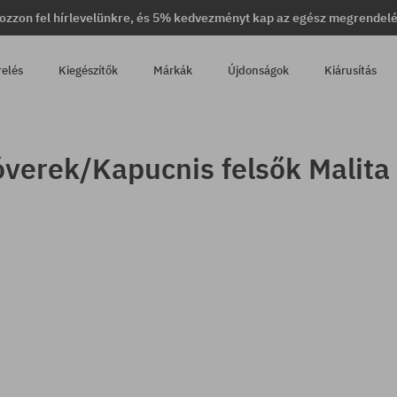
ozzon fel hírlevelünkre, és 5% kedvezményt kap az egész megrendel
relés
Kiegészítők
Márkák
Újdonságok
Kiárusítás
verek/Kapucnis felsők Malita 