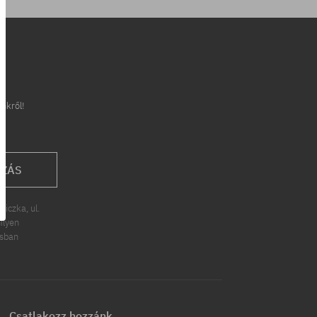
inkről!
OZÁS
iczka, ul.
ilyen
ásban
Csatlakozz hozzánk