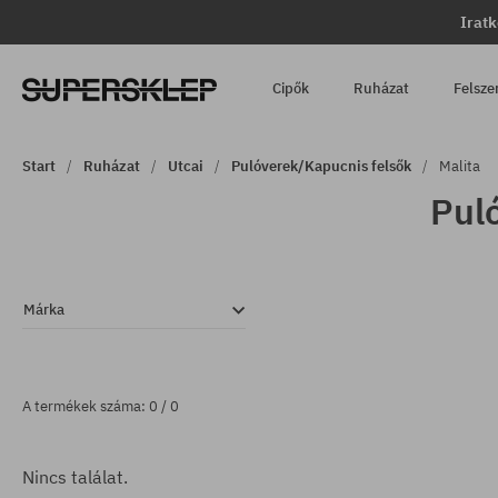
Iratk
Cipők
Ruházat
Felsze
Start
Ruházat
Utcai
Pulóverek/Kapucnis felsők
Malita
Puló
Márka
A termékek száma: 0 / 0
Nincs találat.