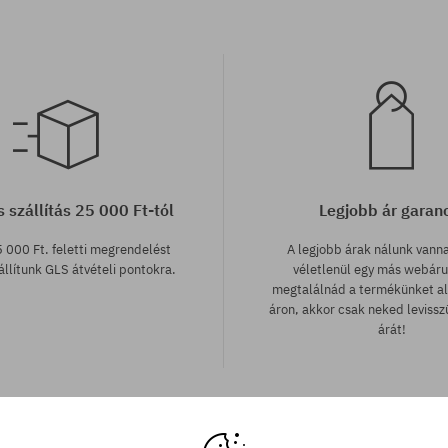
 szállítás 25 000 Ft-tól
Legjobb ár garan
 000 Ft. feletti megrendelést
A legjobb árak nálunk vann
llítunk GLS átvételi pontokra.
véletlenül egy más webár
megtalálnád a termékünket a
áron, akkor csak neked leviss
árát!