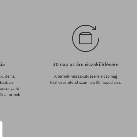
cia
30 nap az áru viszaküldésére
ak, de ha
A termék visszaküldésére a csomag
uházban
kézhezvételétől számítva 30 napod van.
lacsonyabb
zük a termék