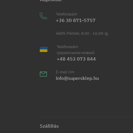
Telefonszám
+36 30 871-5757
Hétfő-Péntek: 8:00 - 16:00-ig
Telefonszám
(українською мовою)
+48 453 073 844
E-mail cím
info@supersklep.hu
Szállítás