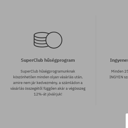
SuperClub hűségprogram
Ingyenes
SuperClub hűségprogramunknak
Minden 25
köszönhetően minden olyan vásárlás után,
INGYEN szá
amire nem jár kedvezmény, a számládon a
vásárlás összegétől függően akár a végösszeg
12%-át jóváírjuk!