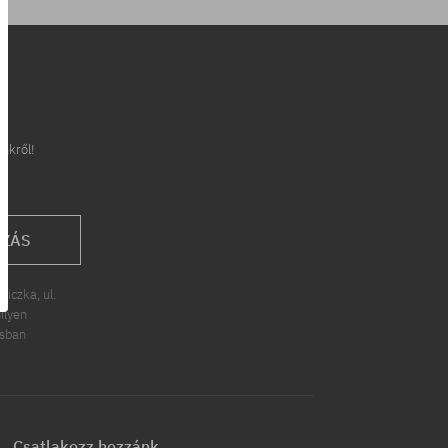
inkről!
OZÁS
iczka, ul.
ilyen
ásban
Csatlakozz hozzánk