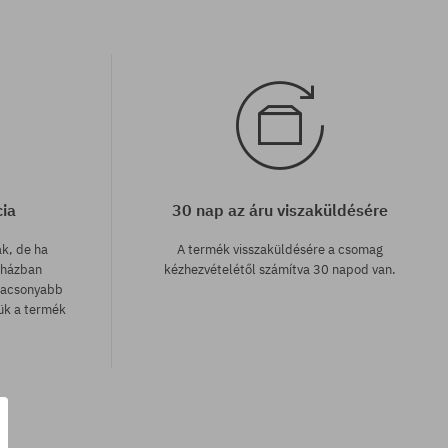
cia
30 nap az áru viszaküldésére
ak, de ha
A termék visszaküldésére a csomag
uházban
kézhezvételétől számítva 30 napod van.
lacsonyabb
zük a termék