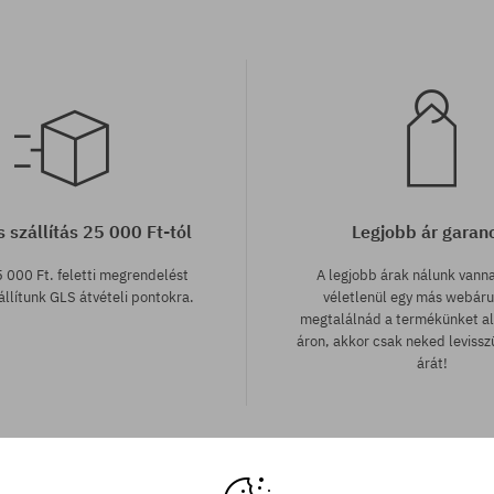
 szállítás 25 000 Ft-tól
Legjobb ár garan
 000 Ft. feletti megrendelést
A legjobb árak nálunk vann
llítunk GLS átvételi pontokra.
véletlenül egy más webár
megtalálnád a termékünket a
áron, akkor csak neked leviss
árát!