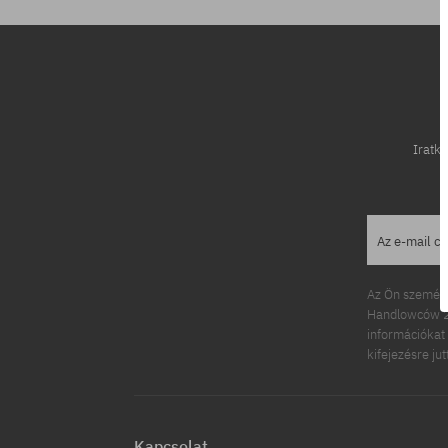
Iratko
Az e-mail c
Az Ön személy
Handlowców 2.
információkat 
kifejezésre ju
Kapcsolat