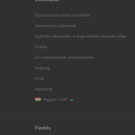
Általános Szerződési Feltételek
Adatvédelmi irányelvek
Szállítás, kézbesítés, a megrendelés teljesítési ideje
Fizetés
Áru visszaküldése, panaszkezelés
Segítség
GYIK
Kapcsolat
Magyar / HUF
Fizetés