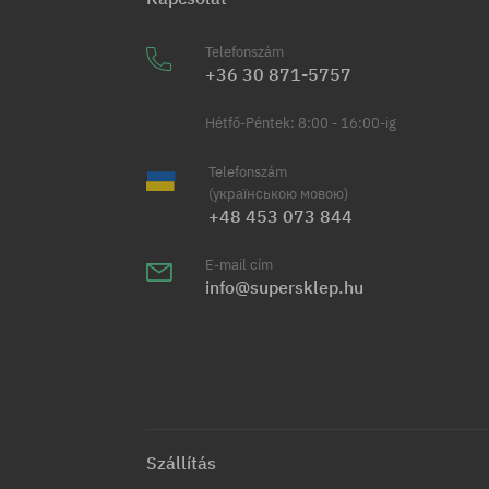
Telefonszám
+36 30 871-5757
Hétfő-Péntek: 8:00 - 16:00-ig
Telefonszám
(українською мовою)
+48 453 073 844
E-mail cím
info@supersklep.hu
Szállítás