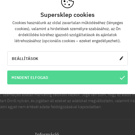
Supersklep cookies
Cookies használunk az oldal zavartalan működéséhez (lényeges
Hírlevél
cookies), valamint a hirdetések személyre szabásához, az Ön
érdeklődési köréhez igazodó szolgáltatások és ajánlatok
létrehozásához (opcionális cookies – ezeket engedélyezheti).
zz fel hírlevelünkre és értesülj az elsők között új termékeinkről és kedvezménye
Ráadásul kapsz egy -5% kedvezménykódot az egész rendelésedre!
BEÁLLÍTÁSOK
FELIRATK
ímed
MINDENT ELFOGAD
es adatainak kezelője a COOL SPORT DISTRIBUTION SP Z O O, székhelye: Modln
 Személyes adatait marketing célokból kezelik. Joga van tudni, hogy az eladó m
tart Önről nyilván, és jogában áll ezeket az adatokat megváltoztatni, valamint ír
ttatni egyet nem értését adatai feldolgozásával kapcsolatban.
Információ