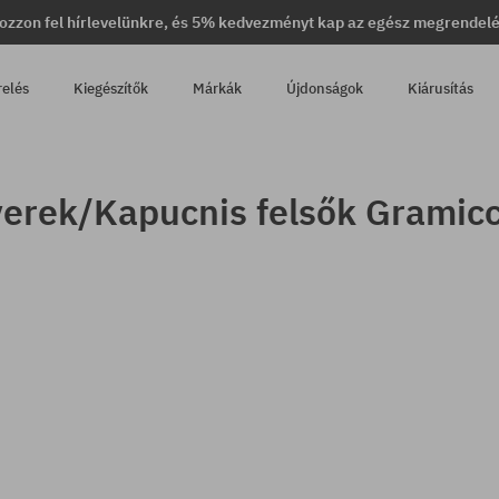
ozzon fel hírlevelünkre, és 5% kedvezményt kap az egész megrendel
relés
Kiegészítők
Márkák
Újdonságok
Kiárusítás
erek/Kapucnis felsők Gramicci