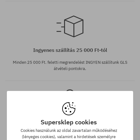
Elérhető méretek:
M
Ingyenes szállítás 25 000 Ft-tól
Minden 25 000 Ft. feletti megrendelést INGYEN szállítunk GLS
átvételi pontokra.
Supersklep cookies
Legjobb ár garancia
Cookies használunk az oldal zavartalan működéséhez
(lényeges cookies), valamint a hirdetések személyre