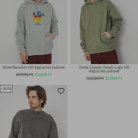
Dime Rawdon HD Kapucnis pulóver
Dime Classic Small Logo HD
Kapucnis pulóver
49390 Ft
31060 Ft
52130 Ft
32900 Ft
-50%
Elérhető méretek:
Elérhető méretek:
M
M