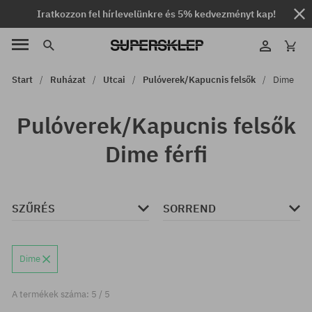
Iratkozzon fel hírlevelünkre és 5% kedvezményt kap!
Start
Ruházat
Utcai
Pulóverek/Kapucnis felsők
Dime
Pulóverek/Kapucnis felsők
Dime férfi
SZŰRÉS
SORREND
Dime
A termékek száma: 5 / 5