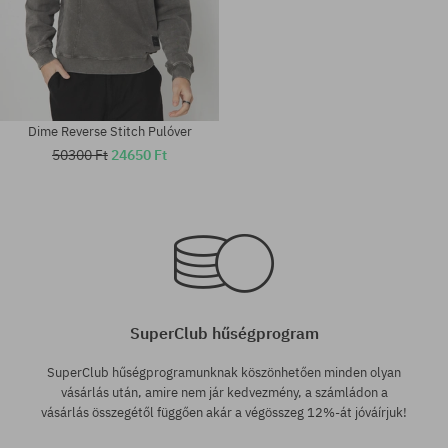
Dime Reverse Stitch Pulóver
50300 Ft
24650 Ft
Elérhető méretek:
Elérhető méretek:
M; L
M
SuperClub hűségprogram
SuperClub hűségprogramunknak köszönhetően minden olyan
vásárlás után, amire nem jár kedvezmény, a számládon a
vásárlás összegétől függően akár a végösszeg 12%-át jóváírjuk!