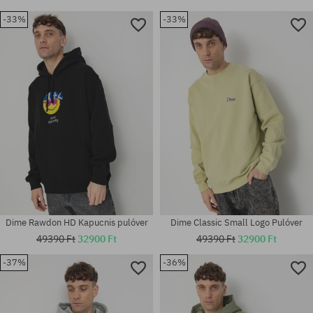
-33%
-33%
Dime Rawdon HD Kapucnis pulóver
Dime Classic Small Logo Pulóver
49390 Ft
32900 Ft
49390 Ft
32900 Ft
-37%
-36%