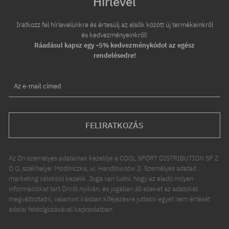
Hírlevél
Iratkozz fel hírlevelünkre és értesülj az elsők között új termékeinkről
és kedvezményeinkről!
Ráadásul kapsz egy -5% kedvezménykódot az egész
rendelésedre!
Az e-mail címed
FELIRATKOZÁS
Az Ön személyes adatainak kezelője a COOL SPORT DISTRIBUTION SP Z
O O, székhelye: Modlniczka, ul. Handlowców 2. Személyes adatait
marketing célokból kezelik. Joga van tudni, hogy az eladó milyen
információkat tart Önről nyilván, és jogában áll ezeket az adatokat
megváltoztatni, valamint írásban kifejezésre juttatni egyet nem értését
adatai feldolgozásával kapcsolatban.