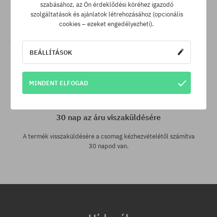
A legjobb árak nálunk vannak, de ha véletlenül egy más
szabásához, az Ön érdeklődési köréhez igazodó
webáruházban megtalálnád a termékünket alacsonyabb áron,
szolgáltatások és ajánlatok létrehozásához (opcionális
akkor csak neked levisszük a termék árát!
cookies – ezeket engedélyezheti).
BEÁLLÍTÁSOK
MINDENT ELFOGAD
30 nap az áru viszaküldésére
A termék visszaküldésére a csomag kézhezvételétől számítva
30 napod van.