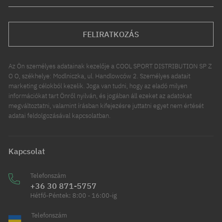
FELIRATKOZÁS
Az Ön személyes adatainak kezelője a COOL SPORT DISTRIBUTION SP Z
O O, székhelye: Modlniczka, ul. Handlowców 2. Személyes adatait
marketing célokból kezelik. Joga van tudni, hogy az eladó milyen
információkat tart Önről nyilván, és jogában áll ezeket az adatokat
megváltoztatni, valamint írásban kifejezésre juttatni egyet nem értését
adatai feldolgozásával kapcsolatban.
Kapcsolat
Telefonszám
+36 30 871-5757
Hétfő-Péntek: 8:00 - 16:00-ig
Telefonszám