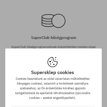
Elérhető méretek:
Elérhető méretek:
L; XL
M; L; XL
SuperClub hűségprogram
SuperClub hűségprogramunknak köszönhetően minden olyan
vásárlás után, amire nem jár kedvezmény, a számládon a
vásárlás összegétől függően akár a végösszeg 12%-át jóváírjuk!
Supersklep cookies
Cookies használunk az oldal zavartalan működéséhez
(lényeges cookies), valamint a hirdetések személyre
szabásához, az Ön érdeklődési köréhez igazodó
szolgáltatások és ajánlatok létrehozásához (opcionális
Elérhető méretek:
cookies – ezeket engedélyezheti).
M; L; XL
Ingyenes szállítás 25 000 Ft-tól