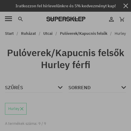
Iratkozzon fel hírlevelünkre és 5% kedvezményt kap!
Start
Ruházat
Utcai
Pulóverek/Kapucnis felsők
Hurley
Pulóverek/Kapucnis felsők
Hurley férfi
SZŰRÉS
SORREND
Hurley
A termékek száma: 9 / 9