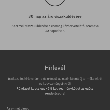
30 nap az áru viszaküldésére
A termék visszaküldésére a csomag kézhezvételétől számítva
30 napod van.
Hírlevél
Iratkozz fel hírlevelünkre és értesülj az elsők között új termékeinkről
és kedvezményeinkről!
Ráadásul kapsz egy -5% kedvezménykódot az egész
rendelésedre!
Az e-mail címed