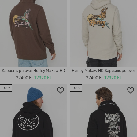
Kapucnis pulóver Hurley Makaw HD
Hurley Makaw HD Kapucnis pulóver
27400 Ft
17320 Ft
27400 Ft
17320 Ft
-38%
-38%
Elérhető méretek:
Elérhető méretek:
M
M; L