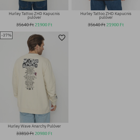
Hurley Tattoo ZHD Kapucnis
Hurley Tattoo ZHD Kapucnis
pulóver
pulóver
35640 Ft
21900 Ft
35640 Ft
21900 Ft
-37%
Elérhető méretek:
Elérhető méretek:
M; L
M; L
Hurley Wave Anarchy Pulóver
33810 Ft
20980 Ft