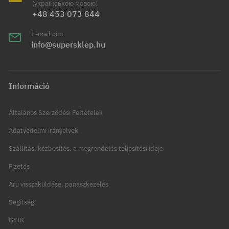
(українською мовою)
+48 453 073 844
E-mail cím
info@supersklep.hu
Információ
Általános Szerződési Feltételek
Adatvédelmi irányelvek
Szállítás, kézbesítés, a megrendelés teljesítési ideje
Fizetés
Áru visszaküldése, panaszkezelés
Segítség
GYIK