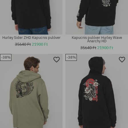
Hurley Sider ZHD Kapucnis pulóver
Kapucnis pulóver Hurley Wave
Anarchy HD
35640 Ft
21900 Ft
35640 Ft
21900 Ft
-38%
-38%
Elérhető méretek:
Elérhető méretek:
L; XL
M; XL