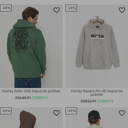
-38%
-18%
Hurley Sider ZHD Kapucnis pulóver
Hurley Nazare Pic HD Kapucnis
pulóver
35640 Ft
21900 Ft
33810 Ft
27400 Ft
-36%
-36%