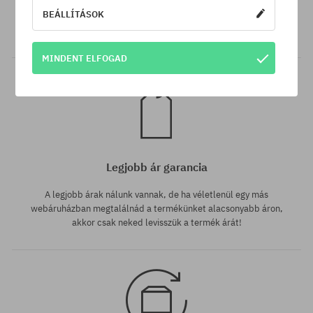
BEÁLLÍTÁSOK
Minden 25 000 Ft. feletti megrendelést INGYEN szállítunk GLS
átvételi pontokra.
MINDENT ELFOGAD
Legjobb ár garancia
A legjobb árak nálunk vannak, de ha véletlenül egy más
webáruházban megtalálnád a termékünket alacsonyabb áron,
akkor csak neked levisszük a termék árát!