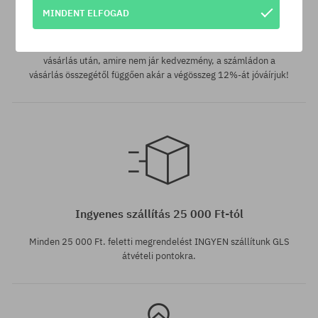
MINDENT ELFOGAD
SuperClub hűségprogram
SuperClub hűségprogramunknak köszönhetően minden olyan
vásárlás után, amire nem jár kedvezmény, a számládon a
vásárlás összegétől függően akár a végösszeg 12%-át jóváírjuk!
Elérhető méretek:
M; L
Ingyenes szállítás 25 000 Ft-tól
Minden 25 000 Ft. feletti megrendelést INGYEN szállítunk GLS
átvételi pontokra.