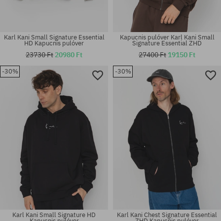
Karl Kani Small Signature Essential
Kapucnis pulóver Karl Kani Small
HD Kapucnis pulóver
Signature Essential ZHD
23730 Ft
20980 Ft
27400 Ft
19150 Ft
-30%
-30%
Elérhető méretek:
Elérhető méretek:
S; M; L; XL
S; M; L; XL
Karl Kani Small Signature HD
Karl Kani Chest Signature Essential
Kapucnis pulóver
ZHD Kapucnis pulóver