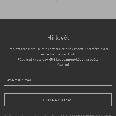
Hírlevél
Iratkozz fel hírlevelünkre és értesülj az elsők között új termékeinkről
és kedvezményeinkről!
Ráadásul kapsz egy -5% kedvezménykódot az egész
rendelésedre!
Az e-mail címed
FELIRATKOZÁS