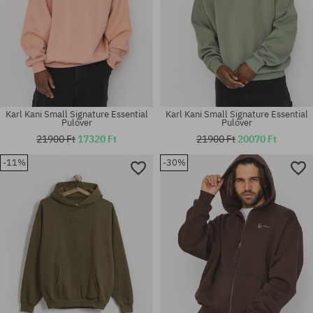
Karl Kani Small Signature Essential
Karl Kani Small Signature Essential
Pulóver
Pulóver
21900 Ft
17320 Ft
21900 Ft
20070 Ft
-11%
-30%
Elérhető méretek:
Elérhető méretek:
S; M; L
S; M; L; XL