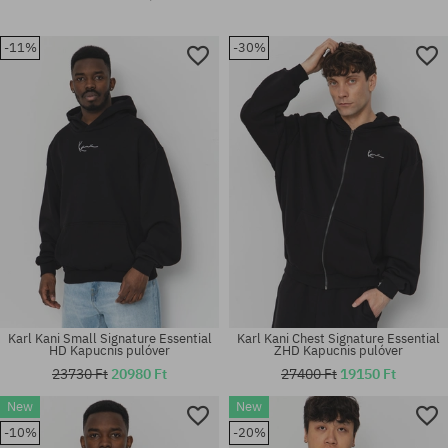
-11%
-30%
Karl Kani Small Signature Essential
Karl Kani Chest Signature Essential
HD Kapucnis pulóver
ZHD Kapucnis pulóver
23730 Ft
20980 Ft
27400 Ft
19150 Ft
New
New
-10%
-20%