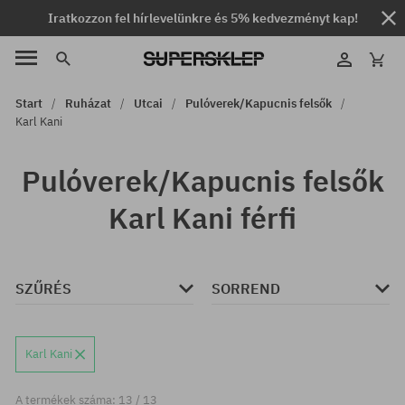
Iratkozzon fel hírlevelünkre és 5% kedvezményt kap!
Start
Ruházat
Utcai
Pulóverek/Kapucnis felsők
Karl Kani
Pulóverek/Kapucnis felsők
Karl Kani férfi
SZŰRÉS
SORREND
Karl Kani
A termékek száma: 13 / 13