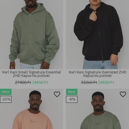
Karl Kani Small Signature Essential
Karl Kani Signature Oversized ZHD
ZHD Kapucnis pulóver
Kapucnis pulóver
27400 Ft
24650 Ft
31060 Ft
24650 Ft
New
New
Elérhető méretek:
Elérhető méretek:
-20%
-8%
S; M; L
S; M; L