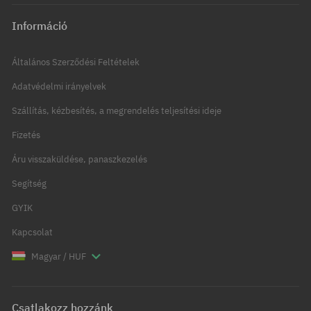
Információ
Általános Szerződési Feltételek
Adatvédelmi irányelvek
Szállítás, kézbesítés, a megrendelés teljesítési ideje
Fizetés
Áru visszaküldése, panaszkezelés
Segítség
GYIK
Kapcsolat
Magyar / HUF
Csatlakozz hozzánk