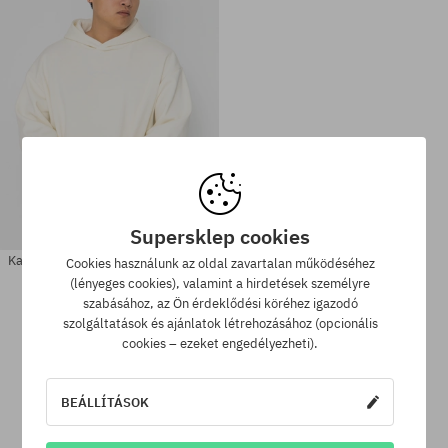
Supersklep cookies
Karl Kani Small Signature Essential
Cookies használunk az oldal zavartalan működéséhez
HD Kapucnis pulóver
(lényeges cookies), valamint a hirdetések személyre
23730 Ft
17320 Ft
szabásához, az Ön érdeklődési köréhez igazodó
szolgáltatások és ajánlatok létrehozásához (opcionális
Elérhető méretek:
Elérhető méretek:
cookies – ezeket engedélyezheti).
S; M; L; XL
M; L; XL
BEÁLLÍTÁSOK