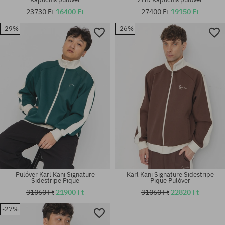
23730 Ft
16400 Ft
27400 Ft
19150 Ft
-29%
-26%
Elérhető méretek:
Elérhető méretek:
S; M; L; XL
S; L
Pulóver Karl Kani Signature
Karl Kani Signature Sidestripe
Sidestripe Pique
Pique Pulóver
31060 Ft
21900 Ft
31060 Ft
22820 Ft
-27%
Elérhető méretek:
Elérhető méretek:
S; M; L
S; M