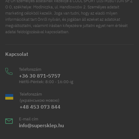
Az Ön személyes adatainak kezelője a COOL SPORT DISTRIBUTION SP Z
O O, székhelye: Modlniczka, ul. Handlowców 2. Személyes adatait
marketing célokból kezelik. Joga van tudni, hogy az eladó milyen
információkat tart Önről nyilván, és jogában áll ezeket az adatokat
megváltoztatni, valamint írásban kifejezésre juttatni egyet nem értését
adatai feldolgozásával kapcsolatban.
Kapcsolat
Telefonszám
+36 30 871-5757
Hétfő-Péntek: 8:00 - 16:00-ig
Telefonszám
(українською мовою)
+48 453 073 844
E-mail cím
info@supersklep.hu