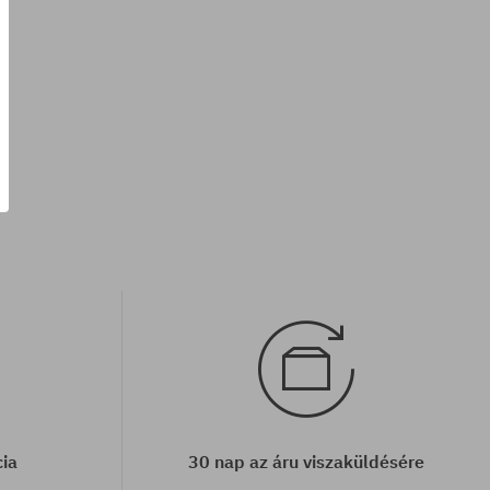
Elérhető méretek:
M; L
cia
30 nap az áru viszaküldésére