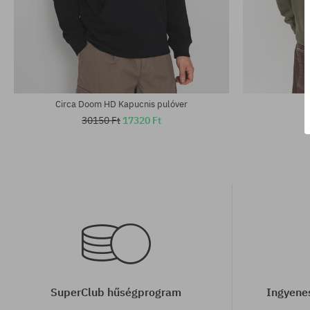
Elérhető méretek:
Elérhető mére
S; M; L
M; L
Circa Doom HD Kapucnis pulóver
30150 Ft
17320 Ft
SuperClub hűségprogram
Ingyenes