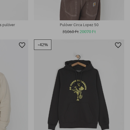
s pulóver
Pulóver Circa Lopez 50
31060 Ft
20070 Ft
-42%