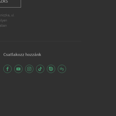
OZÁS
iczka, ul.
ilyen
ásban
Csatlakozz hozzánk