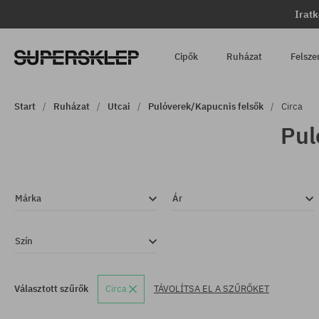
Iratk
Cipők
Ruházat
Felsze
Start
Ruházat
Utcai
Pulóverek/Kapucnis felsők
Circa
Pul
Márka
Ár
Szín
Választott szűrők
Circa
TÁVOLÍTSA EL A SZŰRŐKET