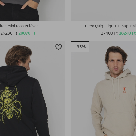
irca Mini Icon Pulóver
Circa Quiquiriqui HD Kapucni
29230 Ft
20070 Ft
27400 Ft
18240 Ft
-35%