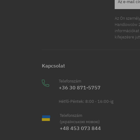
Az e-mail c
Az Ön személy
Handlowców 2.
információkat 
kifejezésre ju
Kapcsolat
Telefonszám
+36 30 871-5757
Hétfő-Péntek: 8:00 - 16:00-ig
Telefonszám
(українською мовою)
+48 453 073 844