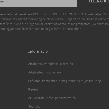
FELIRATK
ímed
es adatainak kezelője a COOL SPORT DISTRIBUTION SP Z O O, székhelye: Modln
 Személyes adatait marketing célokból kezelik. Joga van tudni, hogy az eladó m
tart Önről nyilván, és jogában áll ezeket az adatokat megváltoztatni, valamint ír
ttatni egyet nem értését adatai feldolgozásával kapcsolatban.
Információ
Általános Szerződési Feltételek
Adatvédelmi irányelvek
Szállítás, kézbesítés, a megrendelés teljesítési ideje
Fizetés
Áru visszaküldése, panaszkezelés
Segítség