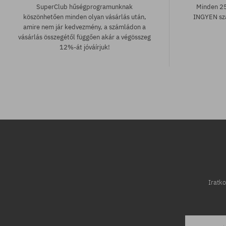
SuperClub hűségprogramunknak
Minden 25
köszönhetően minden olyan vásárlás után,
INGYEN szá
amire nem jár kedvezmény, a számládon a
vásárlás összegétől függően akár a végösszeg
12%-át jóváírjuk!
Elérhető méretek:
Elérhető mére
S; M; L
M; L; XL
Iratko