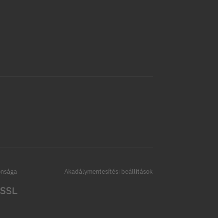
onsága
Akadálymentesítési beállítások