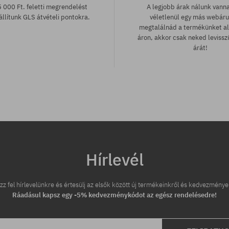
 000 Ft. feletti megrendelést
A legjobb árak nálunk vann
llítunk GLS átvételi pontokra.
véletlenül egy más webár
megtalálnád a termékünket a
áron, akkor csak neked leviss
árát!
tek:
Hírlevél
zz fel hírlevelünkre és értesülj az elsők között új termékeinkről és kedvezménye
Ráadásul kapsz egy -5% kedvezménykódot az egész rendelésedre!