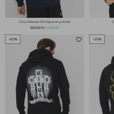
Circa Shaman HD Kapucnis pulóver
C
30150 Ft
17320 Ft
-42%
-35%