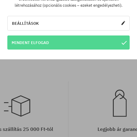
létrehozásához (opcionális cookies – ezeket engedélyezheti).
BEÁLLÍTÁSOK
tek:
Elérhető méretek:
M; L; XL
MINDENT ELFOGAD
Pulóver Circa Trapped
31060 Ft
20070 Ft
 szállítás 25 000 Ft-tól
Legjobb ár garan