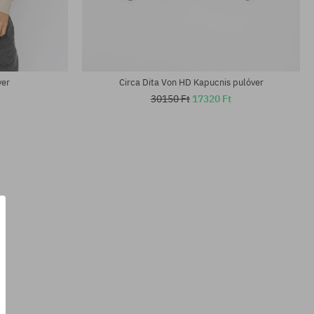
Elérhető méretek:
XL
ver
Circa Dita Von HD Kapucnis pulóver
30150 Ft
17320 Ft