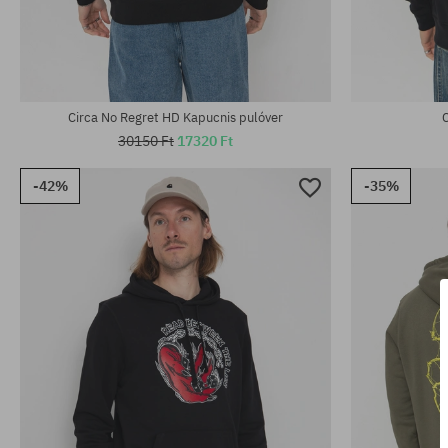
Elérhető méretek:
Elérhető mére
S; M; L
L; XL
Circa No Regret HD Kapucnis pulóver
30150 Ft
17320 Ft
-42%
-35%