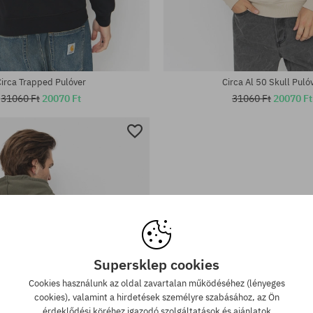
tek:
Elérhető méretek:
S; M; L
Circa Trapped Pulóver
Circa Al 50 Skull Puló
31060 Ft
20070 Ft
31060 Ft
20070 Ft
Supersklep cookies
Cookies használunk az oldal zavartalan működéséhez (lényeges
cookies), valamint a hirdetések személyre szabásához, az Ön
érdeklődési köréhez igazodó szolgáltatások és ajánlatok