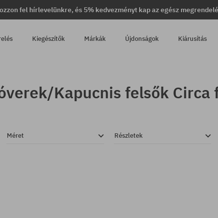
ozzon fel hírlevelünkre, és 5% kedvezményt kap az egész megrendel
relés
Kiegészítők
Márkák
Újdonságok
Kiárusítás
óverek/Kapucnis felsők Circa f
Méret
Részletek