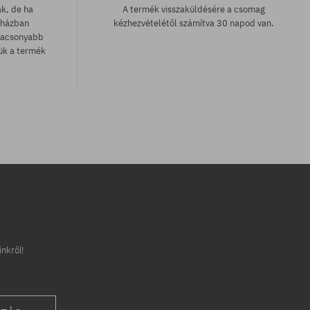
ak, de ha
A termék visszaküldésére a csomag
uházban
kézhezvételétől számítva 30 napod van.
lacsonyabb
zük a termék
inkről!