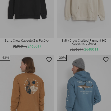
Salty Crew Capsule Zip Pulóver
Salty Crew Crafted Pigment HD
Kapucnis pulóver
31060 Ft
24650 Ft
31060 Ft
26480 Ft
-43%
-20%
Elérhető méretek:
Elérhető méretek:
M; L; XL
M; L