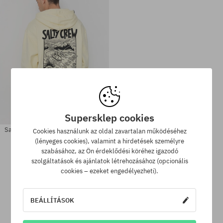
Supersklep cookies
Salty Crew River Rats HD Kapucnis
Cookies használunk az oldal zavartalan működéséhez
pulóver
(lényeges cookies), valamint a hirdetések személyre
31060 Ft
20070 Ft
szabásához, az Ön érdeklődési köréhez igazodó
szolgáltatások és ajánlatok létrehozásához (opcionális
Elérhető méretek:
Elérhető méretek:
cookies – ezeket engedélyezheti).
S
M
BEÁLLÍTÁSOK