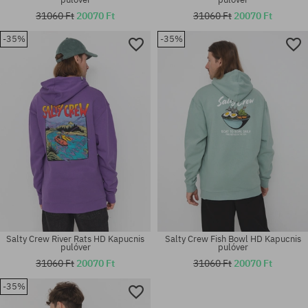
31060 Ft
20070 Ft
31060 Ft
20070 Ft
-35%
-35%
Elérhető méretek:
Elérhető méretek:
XXL
S; M; XL
Salty Crew River Rats HD Kapucnis
Salty Crew Fish Bowl HD Kapucnis
pulóver
pulóver
31060 Ft
20070 Ft
31060 Ft
20070 Ft
-35%
Elérhető méretek:
Elérhető méretek:
M
M; L; XL