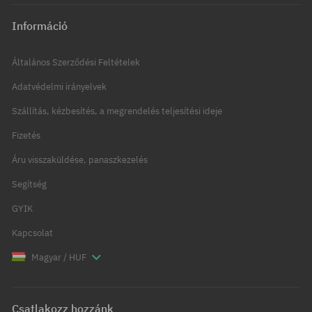
Információ
Általános Szerződési Feltételek
Adatvédelmi irányelvek
Szállítás, kézbesítés, a megrendelés teljesítési ideje
Fizetés
Áru visszaküldése, panaszkezelés
Segítség
GYIK
Kapcsolat
Magyar / HUF
Csatlakozz hozzánk