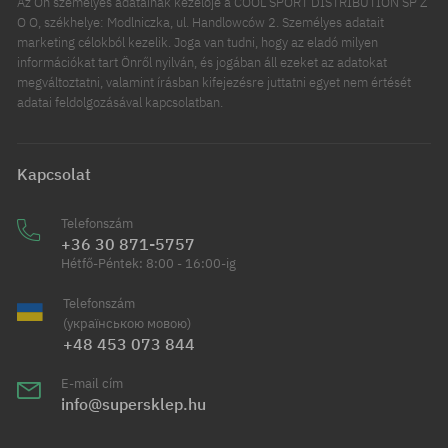
Az Ön személyes adatainak kezelője a COOL SPORT DISTRIBUTION SP Z
O O, székhelye: Modlniczka, ul. Handlowców 2. Személyes adatait
marketing célokból kezelik. Joga van tudni, hogy az eladó milyen
információkat tart Önről nyilván, és jogában áll ezeket az adatokat
megváltoztatni, valamint írásban kifejezésre juttatni egyet nem értését
adatai feldolgozásával kapcsolatban.
Kapcsolat
Telefonszám
+36 30 871-5757
Hétfő-Péntek: 8:00 - 16:00-ig
Telefonszám
(українською мовою)
+48 453 073 844
E-mail cím
info@supersklep.hu