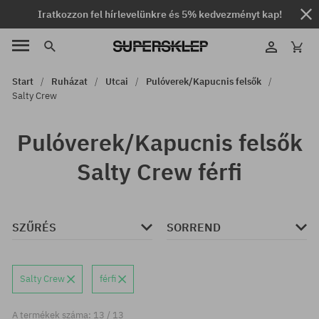
Iratkozzon fel hírlevelünkre és 5% kedvezményt kap!
Start
Ruházat
Utcai
Pulóverek/Kapucnis felsők
Salty Crew
Pulóverek/Kapucnis felsők
Salty Crew férfi
SZŰRÉS
SORREND
Salty Crew
férfi
A termékek száma: 13 / 13