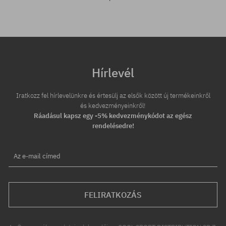
Hírlevél
Iratkozz fel hírlevelünkre és értesülj az elsők között új termékeinkről
és kedvezményeinkről!
Ráadásul kapsz egy -5% kedvezménykódot az egész
rendelésedre!
Az e-mail címed
FELIRATKOZÁS