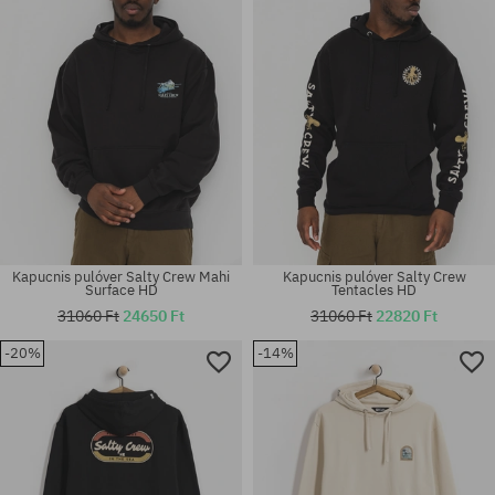
Kapucnis pulóver Salty Crew Mahi
Kapucnis pulóver Salty Crew
Surface HD
Tentacles HD
31060 Ft
24650 Ft
31060 Ft
22820 Ft
-20%
-14%
Elérhető méretek:
Elérhető méretek:
M
L