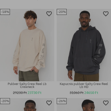
-18%
-20%
Pulóver Salty Crew Reel Lb
Kapucnis pulóver Salty Crew Reel
Crewneck
Lb HD
29230 Ft
23730 Ft
31060 Ft
24650 Ft
-20%
-26%