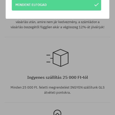
MINDENT ELFOGAD
SuperClub hűségprogram
SuperClub hűségprogramunknak köszönhetően minden olyan
vásárlás után, amire nem jár kedvezmény, a számládon a
vásárlás összegétől függően akár a végösszeg 12%-át jóváírjuk!
Elérhető méretek:
M
Ingyenes szállítás 25 000 Ft-tól
Minden 25 000 Ft. feletti megrendelést INGYEN szállítunk GLS
átvételi pontokra.