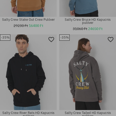
Salty Crew Stake Out Crew Pulóver
Salty Crew Bruce HD Kapucnis
pulóver
29230 Ft
16400 Ft
31060 Ft
24650 Ft
-35%
-35%
Elérhető méretek:
Elérhető méretek:
S; M; L
M
Salty Crew River Rats HD Kapucnis
Salty Crew Tailed HD Kapucnis
pulóver
pulóver