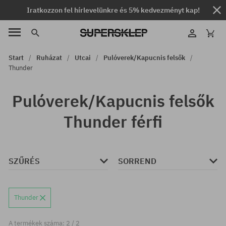
Iratkozzon fel hírlevelünkre és 5% kedvezményt kap!
Start
Ruházat
Utcai
Pulóverek/Kapucnis felsők
Thunder
Pulóverek/Kapucnis felsők
Thunder férfi
SZŰRÉS
SORREND
Thunder
A termékek száma: 2 / 2