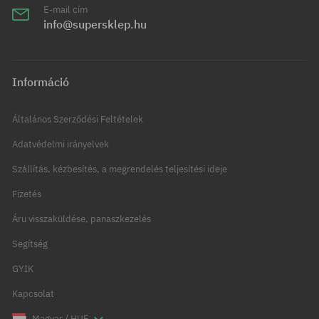
E-mail cím
info@supersklep.hu
Információ
Általános Szerződési Feltételek
Adatvédelmi irányelvek
Szállítás, kézbesítés, a megrendelés teljesítési ideje
Fizetés
Áru visszaküldése, panaszkezelés
Segítség
GYIK
Kapcsolat
Magyar / HUF