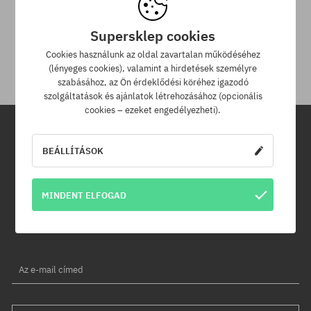
30 nap az áru viszaküldésére
Supersklep cookies
A termék visszaküldésére a csomag kézhezvételétől számítva
30 napod van.
Cookies használunk az oldal zavartalan működéséhez
(lényeges cookies), valamint a hirdetések személyre
szabásához, az Ön érdeklődési köréhez igazodó
szolgáltatások és ajánlatok létrehozásához (opcionális
cookies – ezeket engedélyezheti).
Hírlevél
BEÁLLÍTÁSOK
Iratkozz fel hírlevelünkre és értesülj az elsők között új termékeinkről
MINDENT ELFOGAD
és kedvezményeinkről!
Ráadásul kapsz egy -5% kedvezménykódot az egész
rendelésedre!
Az e-mail címed