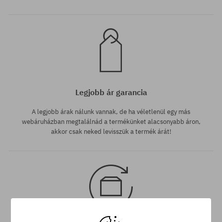
Legjobb ár garancia
A legjobb árak nálunk vannak, de ha véletlenül egy más
webáruházban megtalálnád a termékünket alacsonyabb áron,
akkor csak neked levisszük a termék árát!