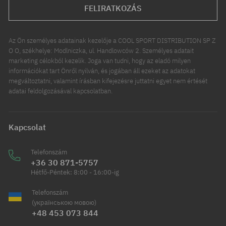
FELIRATKOZÁS
Az Ön személyes adatainak kezelője a COOL SPORT DISTRIBUTION SP Z
O O, székhelye: Modlniczka, ul. Handlowców 2. Személyes adatait
marketing célokból kezelik. Joga van tudni, hogy az eladó milyen
információkat tart Önről nyilván, és jogában áll ezeket az adatokat
megváltoztatni, valamint írásban kifejezésre juttatni egyet nem értését
adatai feldolgozásával kapcsolatban.
Kapcsolat
Telefonszám
+36 30 871-5757
Hétfő-Péntek: 8:00 - 16:00-ig
Telefonszám
(українською мовою)
+48 453 073 844