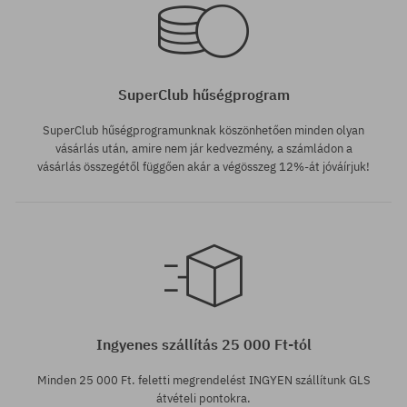
SuperClub hűségprogram
SuperClub hűségprogramunknak köszönhetően minden olyan
vásárlás után, amire nem jár kedvezmény, a számládon a
vásárlás összegétől függően akár a végösszeg 12%-át jóváírjuk!
Elérhető méretek:
Elérhető méretek:
M; XL
M; L; XL
Ingyenes szállítás 25 000 Ft-tól
Minden 25 000 Ft. feletti megrendelést INGYEN szállítunk GLS
átvételi pontokra.