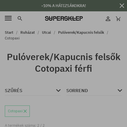
-10% A HÁTIZSÁKOKRA!
Start
Ruházat
Utcai
Pulóverek/Kapucnis felsők
Cotopaxi
Pulóverek/Kapucnis felsők
Cotopaxi férfi
SZŰRÉS
SORREND
Cotopaxi
A termékek száma: 2 / 2