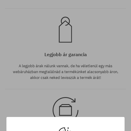
Legjobb ár garancia
A legjobb árak nálunk vannak, de ha véletlenül egy más
webáruházban megtalálnád a termékünket alacsonyabb áron,
akkor csak neked levisszük a termék árát!