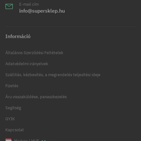
E-mail cím
info@supersklep.hu
Információ
Általános Szerződési Feltételek
Adatvédelmi irányelvek
Szállítás, kézbesítés, a megrendelés teljesítési ideje
Fizetés
Áru visszaküldése, panaszkezelés
Segítség
GYIK
Kapcsolat
Magyar / HUF