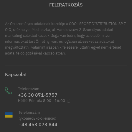
FELIRATKOZÁS
Az Ön személyes adatainak kezelője a COOL SPORT DISTRIBUTION SP Z
O O, székhelye: Modlniczka, ul. Handlowców 2. Személyes adatait
marketing célokból kezelik. Joga van tudni, hogy az eladó milyen
információkat tart Önről nyilván, és jogában áll ezeket az adatokat
megváltoztatni, valamint írásban kifejezésre juttatni egyet nem értését
adatai feldolgozásával kapcsolatban.
Kapcsolat
Telefonszám
+36 30 871-5757
Hétfő-Péntek: 8:00 - 16:00-ig
Telefonszám
(українською мовою)
+48 453 073 844