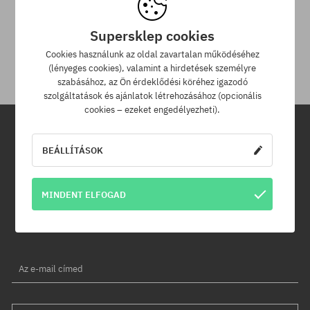
30 nap az áru viszaküldésére
Supersklep cookies
A termék visszaküldésére a csomag kézhezvételétől számítva
30 napod van.
Cookies használunk az oldal zavartalan működéséhez
(lényeges cookies), valamint a hirdetések személyre
szabásához, az Ön érdeklődési köréhez igazodó
szolgáltatások és ajánlatok létrehozásához (opcionális
cookies – ezeket engedélyezheti).
Hírlevél
BEÁLLÍTÁSOK
Iratkozz fel hírlevelünkre és értesülj az elsők között új termékeinkről
MINDENT ELFOGAD
és kedvezményeinkről!
Ráadásul kapsz egy -5% kedvezménykódot az egész
rendelésedre!
Az e-mail címed