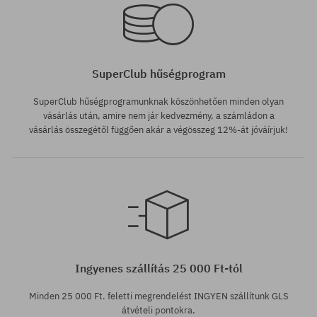
SuperClub hűségprogram
SuperClub hűségprogramunknak köszönhetően minden olyan
vásárlás után, amire nem jár kedvezmény, a számládon a
vásárlás összegétől függően akár a végösszeg 12%-át jóváírjuk!
Elérhető méretek:
Elérhető méretek:
L; XL; XXL
XL
Ingyenes szállítás 25 000 Ft-tól
Minden 25 000 Ft. feletti megrendelést INGYEN szállítunk GLS
átvételi pontokra.