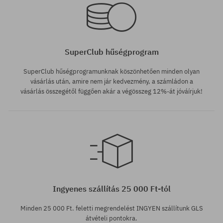
SuperClub hűségprogram
SuperClub hűségprogramunknak köszönhetően minden olyan
vásárlás után, amire nem jár kedvezmény, a számládon a
vásárlás összegétől függően akár a végösszeg 12%-át jóváírjuk!
Elérhető méretek:
M
Ingyenes szállítás 25 000 Ft-tól
Minden 25 000 Ft. feletti megrendelést INGYEN szállítunk GLS
átvételi pontokra.