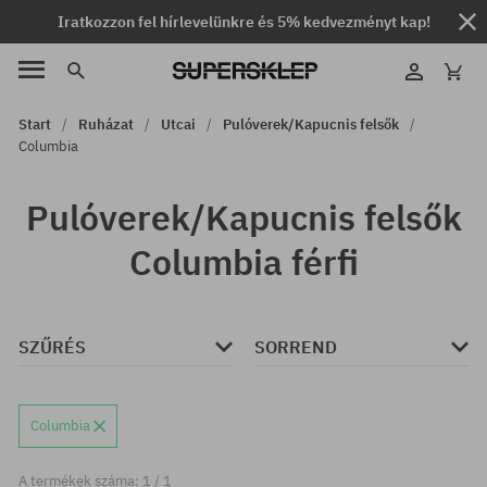
Iratkozzon fel hírlevelünkre és 5% kedvezményt kap!
Start
Ruházat
Utcai
Pulóverek/Kapucnis felsők
Columbia
Pulóverek/Kapucnis felsők
Columbia férfi
SZŰRÉS
SORREND
Columbia
A termékek száma: 1 / 1