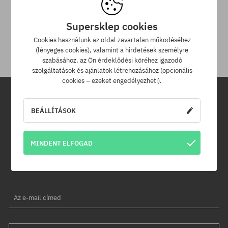
30 nap az áru viszaküldésére
Supersklep cookies
A termék visszaküldésére a csomag kézhezvételétől számítva
30 napod van.
Cookies használunk az oldal zavartalan működéséhez
(lényeges cookies), valamint a hirdetések személyre
szabásához, az Ön érdeklődési köréhez igazodó
szolgáltatások és ajánlatok létrehozásához (opcionális
cookies – ezeket engedélyezheti).
Hírlevél
BEÁLLÍTÁSOK
Iratkozz fel hírlevelünkre és értesülj az elsők között új termékeinkről
MINDENT ELFOGAD
és kedvezményeinkről!
Ráadásul kapsz egy -5% kedvezménykódot az egész
rendelésedre!
Az e-mail címed