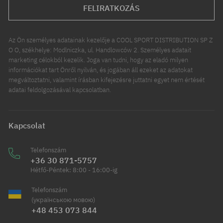
FELIRATKOZÁS
Az Ön személyes adatainak kezelője a COOL SPORT DISTRIBUTION SP Z
O O, székhelye: Modlniczka, ul. Handlowców 2. Személyes adatait
marketing célokból kezelik. Joga van tudni, hogy az eladó milyen
információkat tart Önről nyilván, és jogában áll ezeket az adatokat
megváltoztatni, valamint írásban kifejezésre juttatni egyet nem értését
adatai feldolgozásával kapcsolatban.
Kapcsolat
Telefonszám
+36 30 871-5757
Hétfő-Péntek: 8:00 - 16:00-ig
Telefonszám
(українською мовою)
+48 453 073 844