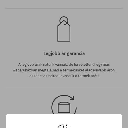
Legjobb ár garancia
A legjobb árak nálunk vannak, de ha véletlenül egy más
webáruházban megtalálnád a termékünket alacsonyabb áron,
akkor csak neked levisszük a termék árát!