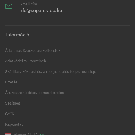
E-mail cím
info@supersklep.hu
Információ
Általános Szerződési Feltételek
Adatvédelmi irányelvek
Szállítás, kézbesítés, a megrendelés teljesítési ideje
Fizetés
Áru visszaküldése, panaszkezelés
Segítség
GYIK
Kapcsolat
Magyar / HUF