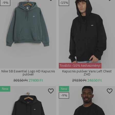
-9%
-15%
M; L
S; L
További -10% kedvezmény!
Nike SB Essential Logo HD Kapucnis
Kapucnis pulóver Vans Left Chest
pulóver
ZHD
30150 Ft
27400 Ft
29230 Ft
24650 Ft
New
New
Elérhető méretek:
Elérhető méretek:
-9%
S; M; L
S; M; L; XL