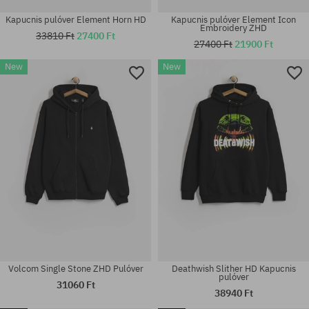
Kapucnis pulóver Element Horn HD
Kapucnis pulóver Element Icon
Embroidery ZHD
33810 Ft
27400 Ft
27400 Ft
21900 Ft
New
New
Elérhető méretek:
Elérhető méretek:
S; M; L; XXL
M; L; XL; XXL
Volcom Single Stone ZHD Pulóver
Deathwish Slither HD Kapucnis
pulóver
31060 Ft
38940 Ft