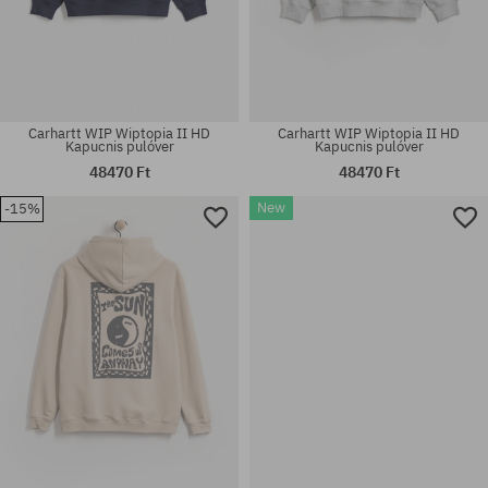
Carhartt WIP Wiptopia II HD
Carhartt WIP Wiptopia II HD
Kapucnis pulóver
Kapucnis pulóver
48470 Ft
48470 Ft
New
-15%
Elérhető méretek:
Elérhető méretek:
S; L; XL
M; L; XL; XXL