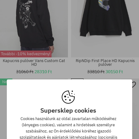
További -10% kedvezmény!
Kapucnis pulóver Vans Custom Cat
RipNDip First Place HD Kapucnis
HD
pulóver
31060 Ft
28310 Ft
33810 Ft
30150 Ft
New
-29%
Elérhető méretek:
Elérhető méretek:
M; L; XL; XXL
S; M; L; XL
Supersklep cookies
Cookies használunk az oldal zavartalan működéséhez
(lényeges cookies), valamint a hirdetések személyre
szabásához, az Ön érdeklődési köréhez igazodó
szolgáltatások és ajánlatok létrehozásához (opcionális