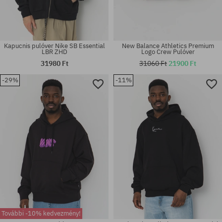
Kapucnis pulóver Nike SB Essential
New Balance Athletics Premium
LBR ZHD
Logo Crew Pulóver
31980 Ft
31060 Ft
21900 Ft
-29%
-11%
Elérhető méretek:
Elérhető méretek:
M; L; XL
XS; S; M; L; XL; XXL
További -10% kedvezmény!