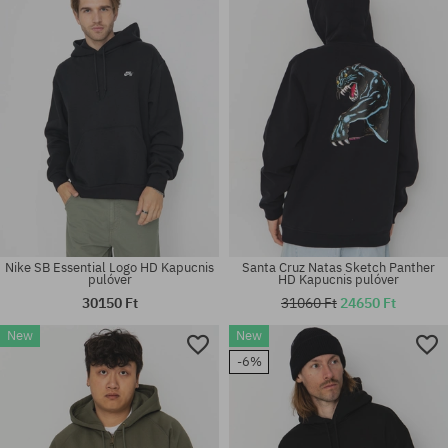
Nike SB Essential Logo HD Kapucnis
Santa Cruz Natas Sketch Panther
pulóver
HD Kapucnis pulóver
30150 Ft
31060 Ft
24650 Ft
New
New
Elérhető méretek:
Elérhető méretek:
-6%
M
S