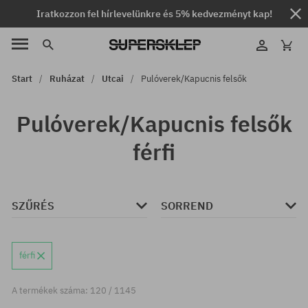
Iratkozzon fel hírlevelünkre és 5% kedvezményt kap!
Start
Ruházat
Utcai
Pulóverek/Kapucnis felsők
Pulóverek/Kapucnis felsők
férfi
SZŰRÉS
SORREND
férfi
A termékek száma: 120 / 1145