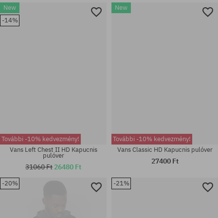
New
New
Elérhető méretek:
Elérhető méretek:
-14%
M; L
M; L; XL; XXL
További -10% kedvezmény!
További -10% kedvezmény!
Vans Left Chest II HD Kapucnis
Vans Classic HD Kapucnis pulóver
pulóver
27400 Ft
31060 Ft
26480 Ft
-20%
-21%
Elérhető méretek:
Elérhető méretek:
M
M; L; XL