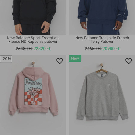
New Balance Sport Essentials
New Balance Trackside French
Fleece HD Kapucnis pulóver
Terry Pulóver
26480 Ft
22820 Ft
24650 Ft
20980 Ft
New
-20%
Elérhető méretek:
Elérhető méretek:
S
M; L; XL