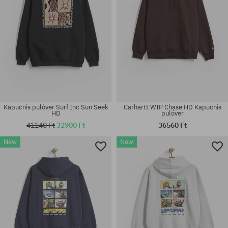
Kapucnis pulóver Surf Inc Sun Seek
Carhartt WIP Chase HD Kapucnis
HD
pulóver
41140 Ft
32900 Ft
36560 Ft
New
New
Elérhető méretek:
Elérhető méretek:
XL
M; L; XL