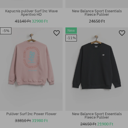
Kapucnis pulóver Surf Inc Wave
New Balance Sport Essentials
Aperitivo HD
Fleece Pulóver
41140 Ft
32900 Ft
24650 Ft
New
-5%
Elérhető méretek:
Elérhető méretek:
-11%
M; L; XL
M; L; XL
Pulóver Surf Inc Power Flower
New Balance Sport Essentials
Fleece Pulóver
33810 Ft
31980 Ft
24650 Ft
21900 Ft