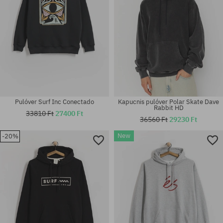
Pulóver Surf Inc Conectado
Kapucnis pulóver Polar Skate Dave
Rabbit HD
33810 Ft
27400 Ft
36560 Ft
29230 Ft
New
-20%
Elérhető méretek:
Elérhető méretek:
L
M; L; XL