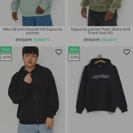
Nike SB Solo Swoosh HD Kapucnis
Kapucnis pulóver Polar Skate Acid
pulóver
Frank Soul HD
39310 Ft
31060 Ft
39310 Ft
35640 Ft
New
New
Elérhető méretek:
Elérhető méretek:
-20%
-10%
M; L; XL
S; M; L; XL; XXL