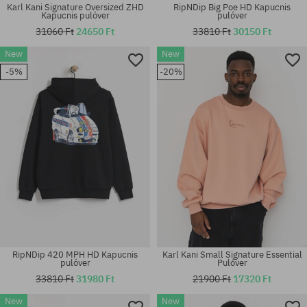
Karl Kani Signature Oversized ZHD
RipNDip Big Poe HD Kapucnis
Kapucnis pulóver
pulóver
31060 Ft
24650 Ft
33810 Ft
30150 Ft
New
New
Elérhető méretek:
Elérhető méretek:
-5%
-20%
M; L; XL
M; L; XL
RipNDip 420 MPH HD Kapucnis
Karl Kani Small Signature Essential
pulóver
Pulóver
33810 Ft
31980 Ft
21900 Ft
17320 Ft
New
New