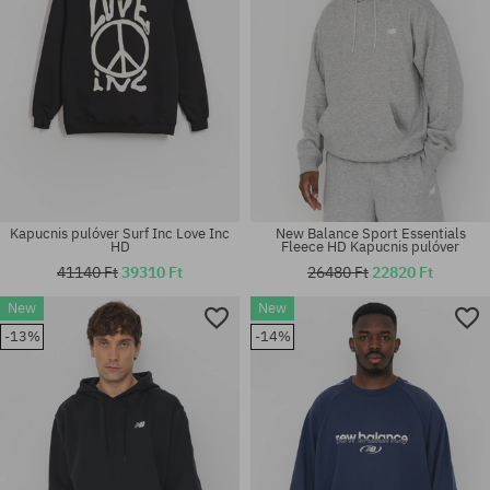
Kapucnis pulóver Surf Inc Love Inc
New Balance Sport Essentials
HD
Fleece HD Kapucnis pulóver
41140 Ft
39310 Ft
26480 Ft
22820 Ft
New
New
Elérhető méretek:
Elérhető méretek:
-13%
-14%
M
M