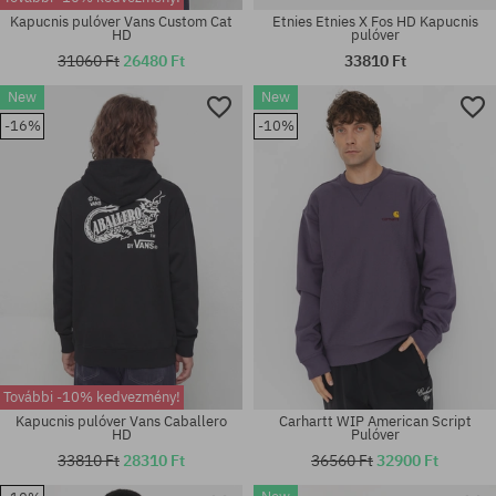
Kapucnis pulóver Vans Custom Cat
Etnies Etnies X Fos HD Kapucnis
HD
pulóver
31060 Ft
26480 Ft
33810 Ft
New
New
Elérhető méretek:
Elérhető méretek:
-16%
-10%
M; L; XL; XXL
M
További -10% kedvezmény!
Kapucnis pulóver Vans Caballero
Carhartt WIP American Script
HD
Pulóver
33810 Ft
28310 Ft
36560 Ft
32900 Ft