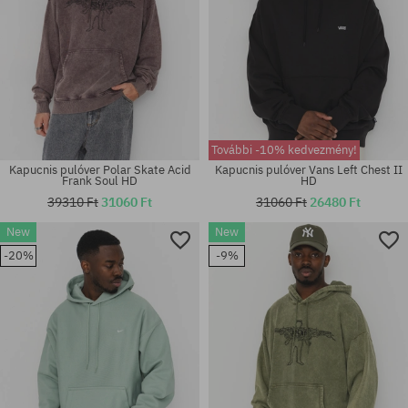
További -10% kedvezmény!
Kapucnis pulóver Polar Skate Acid
Kapucnis pulóver Vans Left Chest II
Frank Soul HD
HD
39310 Ft
31060 Ft
31060 Ft
26480 Ft
New
New
Elérhető méretek:
Elérhető méretek:
-20%
-9%
M; L; XL
M; L; XL