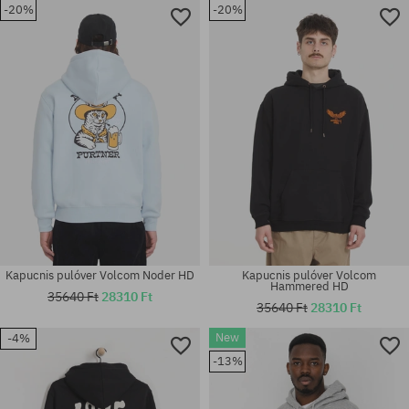
-20%
-20%
Elérhető méretek:
Elérhető méretek:
M; L; XL
M; L; XL
Kapucnis pulóver Volcom Noder HD
Kapucnis pulóver Volcom
Hammered HD
35640 Ft
28310 Ft
35640 Ft
28310 Ft
New
-4%
Elérhető méretek:
Elérhető méretek:
-13%
M; L; XL
M; L; XL