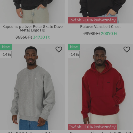
További -10% kedvezmény!
Kapucnis pulóver Polar Skate Dave
Pulóver Vans Left Chest
Metal Logo HD
23730 Ft
20070 Ft
36560 Ft
34730 Ft
New
New
Elérhető méretek:
Elérhető méretek:
-14%
-14%
S; M; L; XL
M; L; XL
További -10% kedvezmény!