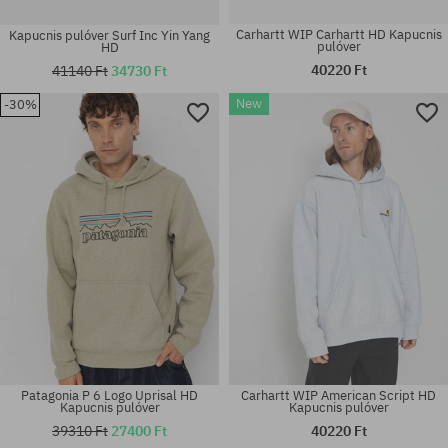
Kapucnis pulóver Surf Inc Yin Yang
Carhartt WIP Carhartt HD Kapucnis
HD
pulóver
41140 Ft
34730 Ft
40220 Ft
New
-30%
Elérhető méretek:
Elérhető méretek:
M; L; XL; XXL
M; L; XL; XXL
Patagonia P 6 Logo Uprisal HD
Carhartt WIP American Script HD
Kapucnis pulóver
Kapucnis pulóver
39310 Ft
27400 Ft
40220 Ft