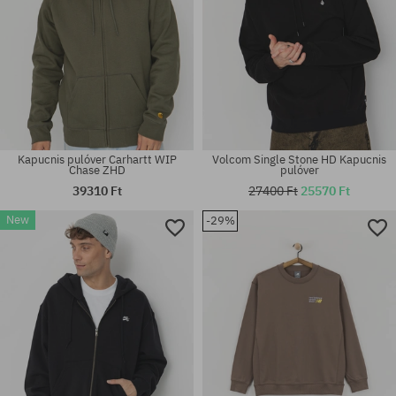
Kapucnis pulóver Carhartt WIP
Volcom Single Stone HD Kapucnis
Chase ZHD
pulóver
39310 Ft
27400 Ft
25570 Ft
New
-29%
Elérhető méretek:
Elérhető méretek:
S; M; L; XL; XXL
M