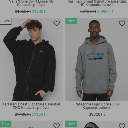
Vans Stone Swirl Loose HD
Karl Kani Small Signature Essential
Kapucnis pulóver
HD Kapucnis pulóver
31060 Ft
21900 Ft
23730 Ft
20980 Ft
New
-30%
Elérhető méretek:
Elérhető méretek:
S; M; L; XL
M; L; XL
Karl Kani Chest Signature Essential
Patagonia Logo Uprisal HD
ZHD Kapucnis pulóver
Kapucnis pulóver
27400 Ft
19150 Ft
39310 Ft
New
New
Elérhető méretek:
Elérhető méretek: