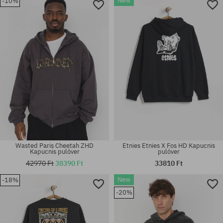
New
-10%
Elérhető méretek:
Elérhető méretek:
M; L; XL
M; L; XL
Wasted Paris Cheetah ZHD
Etnies Etnies X Fos HD Kapucnis
Kapucnis pulóver
pulóver
42970 Ft
38390 Ft
33810 Ft
New
-18%
Elérhető méretek:
Elérhető méretek:
-20%
M; L; XL
M; L; XL