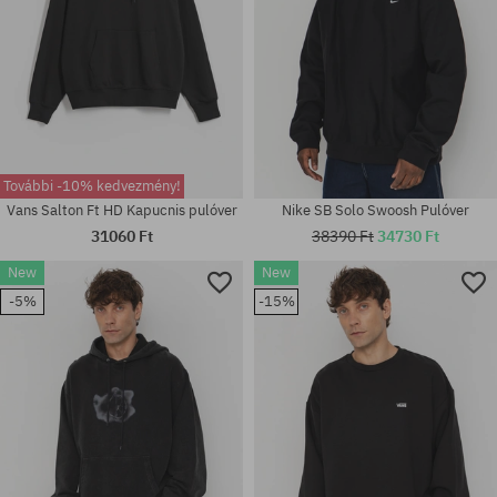
További -10% kedvezmény!
Vans Salton Ft HD Kapucnis pulóver
Nike SB Solo Swoosh Pulóver
31060 Ft
38390 Ft
34730 Ft
New
New
Elérhető méretek:
Elérhető méretek:
-5%
-15%
XL
S; M; L; XL; XXL