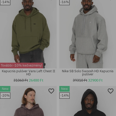
-14%
-16%
M; L; XL
M; L; XL
További -10% kedvezmény!
Kapucnis pulóver Vans Left Chest II
Nike SB Solo Swoosh HD Kapucnis
HD
pulóver
31060 Ft
26480 Ft
39310 Ft
32900 Ft
New
New
Elérhető méretek:
Elérhető méretek:
-20%
-14%
S; M; L
M; L; XL