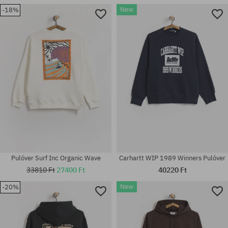
New
-18%
Elérhető méretek:
Elérhető méretek:
S
M; L; XL
Pulóver Surf Inc Organic Wave
Carhartt WIP 1989 Winners Pulóver
33810 Ft
27400 Ft
40220 Ft
New
-20%
Elérhető méretek:
Elérhető méretek:
L
M; L; XL