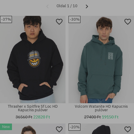
Oldal 1 / 10
-37%
-30%
Thrasher x Spitfire Sf Loc HD
Volcom Watanite HD Kapucnis
Kapucnis pulóver
pulóver
36560 Ft
22820 Ft
27400 Ft
19150 Ft
New
-20%