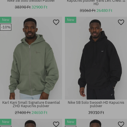
Nike SB Solo Swoosh Pulóver
Kapucnis pulóver Vans Left Chest II
HD
38390 Ft
32900 Ft
31060 Ft
26480 Ft
New
New
Elérhető méretek:
Elérhető méretek:
-10%
M; L; XL
M; L; XL; XXL
Karl Kani Small Signature Essential
Nike SB Solo Swoosh HD Kapucnis
ZHD Kapucnis pulóver
pulóver
27400 Ft
24650 Ft
39310 Ft
New
New
Elérhető méretek:
Elérhető méretek: