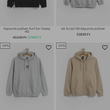
Kapucnis pulóver Surf Inc Classy
eS Script HD Kapucnis pulóver
HD
33810 Ft
41140 Ft
32900 Ft
-18%
-20%
Elérhető méretek:
Elérhető méretek:
M
M; L; XL