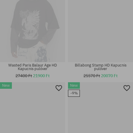
Wasted Paris Balaur Age HD
Billabong Stamp HD Kapucnis
Kapucnis pulóver
pulóver
27400 Ft
21900 Ft
25570 Ft
20070 Ft
New
New
Elérhető méretek:
Elérhető méretek:
-9%
S; M; L; XL; XXL
S; M; L; XL; XXL