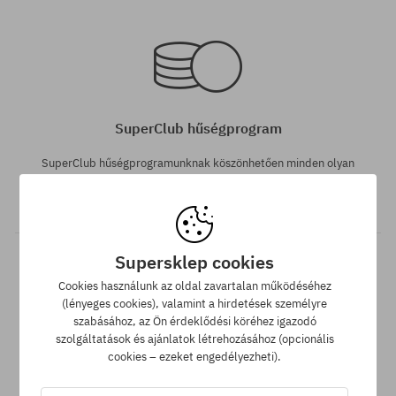
Elérhető méretek:
Elérhető méretek:
M; L; XL
M; L
SuperClub hűségprogram
SuperClub hűségprogramunknak köszönhetően minden olyan
vásárlás után, amire nem jár kedvezmény, a számládon a
vásárlás összegétől függően akár a végösszeg 12%-át jóváírjuk!
Supersklep cookies
Cookies használunk az oldal zavartalan működéséhez
(lényeges cookies), valamint a hirdetések személyre
szabásához, az Ön érdeklődési köréhez igazodó
Elérhető méretek:
Elérhető méretek:
szolgáltatások és ajánlatok létrehozásához (opcionális
S; M; L
M; L; XL
cookies – ezeket engedélyezheti).
Ingyenes szállítás 25 000 Ft-tól