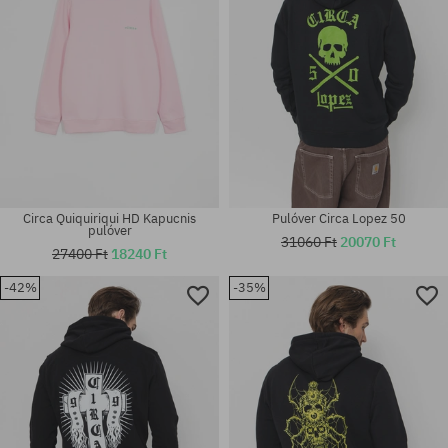
Circa Quiquiriqui HD Kapucnis
Pulóver Circa Lopez 50
pulóver
31060 Ft
20070 Ft
27400 Ft
18240 Ft
-42%
-35%
Elérhető méretek:
Elérhető méretek:
S; M; L
L; XL