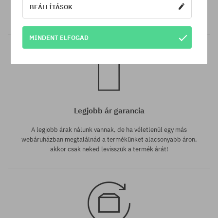
Minden 25 000 Ft. feletti megrendelést INGYEN szállítunk GLS
BEÁLLÍTÁSOK
átvételi pontokra.
MINDENT ELFOGAD
Legjobb ár garancia
A legjobb árak nálunk vannak, de ha véletlenül egy más
webáruházban megtalálnád a termékünket alacsonyabb áron,
akkor csak neked levisszük a termék árát!