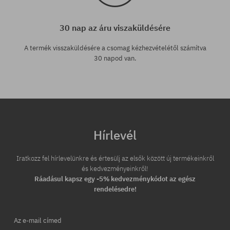
30 nap az áru viszaküldésére
A termék visszaküldésére a csomag kézhezvételétől számítva
30 napod van.
Hírlevél
Iratkozz fel hírlevelünkre és értesülj az elsők között új termékeinkről
és kedvezményeinkről!
Ráadásul kapsz egy -5% kedvezménykódot az egész
rendelésedre!
Az e-mail címed