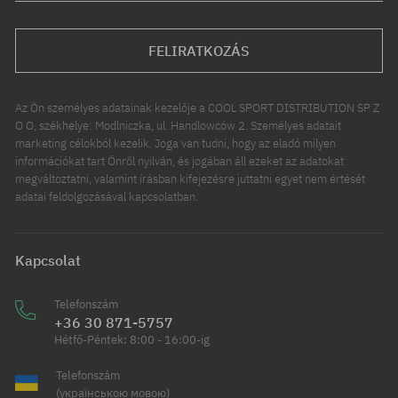
FELIRATKOZÁS
Az Ön személyes adatainak kezelője a COOL SPORT DISTRIBUTION SP Z
O O, székhelye: Modlniczka, ul. Handlowców 2. Személyes adatait
marketing célokból kezelik. Joga van tudni, hogy az eladó milyen
információkat tart Önről nyilván, és jogában áll ezeket az adatokat
megváltoztatni, valamint írásban kifejezésre juttatni egyet nem értését
adatai feldolgozásával kapcsolatban.
Kapcsolat
Telefonszám
+36 30 871-5757
Hétfő-Péntek: 8:00 - 16:00-ig
Telefonszám
(українською мовою)