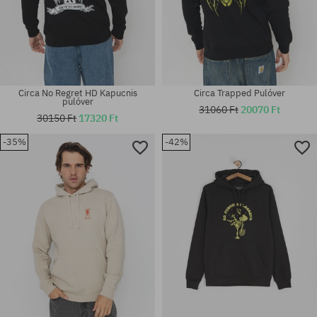
Circa No Regret HD Kapucnis
Circa Trapped Pulóver
pulóver
31060 Ft
20070 Ft
30150 Ft
17320 Ft
-35%
-42%
Elérhető méretek:
Elérhető méretek:
S; M; L
XL