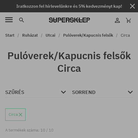
Iratkozzon fel hírlevelünkre és 5% kedvezményt kap!
Start
Ruházat
Utcai
Pulóverek/Kapucnis felsők
Circa
Pulóverek/Kapucnis felsők
Circa
SZŰRÉS
SORREND
Circa
A termékek száma: 10 / 10