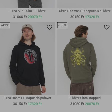
Circa Al 50 Skull Pulóver
Circa Dita Von HD Kapucnis pulóver
31060 Ft
20070 Ft
30150 Ft
17320 Ft
-42%
-35%
Elérhető méretek:
Elérhető méretek:
S; M; L
M; L
Circa Doom HD Kapucnis pulóver
Pulóver Circa Trapped
30150 Ft
17320 Ft
31060 Ft
20070 Ft