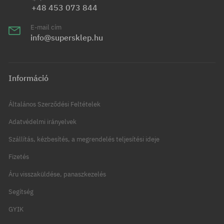
+48 453 073 844
E-mail cím
info@supersklep.hu
Információ
Általános Szerződési Feltételek
Adatvédelmi irányelvek
Szállítás, kézbesítés, a megrendelés teljesítési ideje
Fizetés
Áru visszaküldése, panaszkezelés
Segítség
GYIK