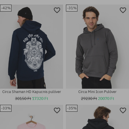
-42%
-31%
Circa Shaman HD Kapucnis pulóver
Circa Mini Icon Pulóver
30150 Ft
17320 Ft
29230 Ft
20070 Ft
-33%
-35%