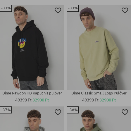
-33%
-33%
Dime Rawdon HD Kapucnis pulóver
Dime Classic Small Logo Pulóver
49390 Ft
32900 Ft
49390 Ft
32900 Ft
-37%
-36%