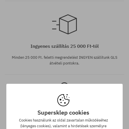
Elérhető méretek:
M
Ingyenes szállítás 25 000 Ft-tól
Minden 25 000 Ft. feletti megrendelést INGYEN szállítunk GLS
átvételi pontokra.
Supersklep cookies
Legjobb ár garancia
Cookies használunk az oldal zavartalan működéséhez
(lényeges cookies), valamint a hirdetések személyre