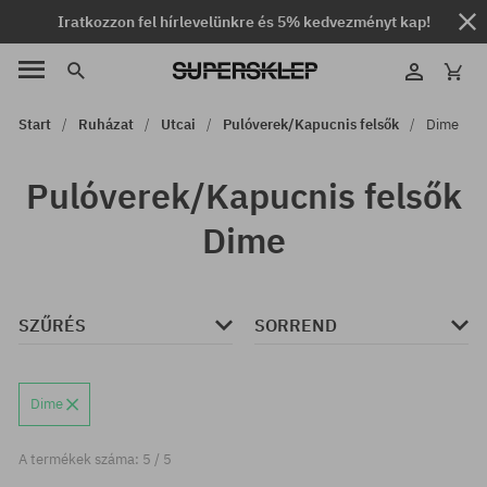
Iratkozzon fel hírlevelünkre és 5% kedvezményt kap!
Start
Ruházat
Utcai
Pulóverek/Kapucnis felsők
Dime
Pulóverek/Kapucnis felsők
Dime
SZŰRÉS
SORREND
Dime
A termékek száma: 5 / 5