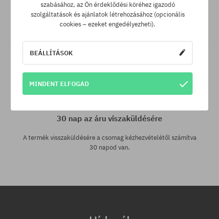
A legjobb árak nálunk vannak, de ha véletlenül egy más
szabásához, az Ön érdeklődési köréhez igazodó
webáruházban megtalálnád a termékünket alacsonyabb áron,
szolgáltatások és ajánlatok létrehozásához (opcionális
akkor csak neked levisszük a termék árát!
cookies – ezeket engedélyezheti).
BEÁLLÍTÁSOK
MINDENT ELFOGAD
30 nap az áru viszaküldésére
A termék visszaküldésére a csomag kézhezvételétől számítva
30 napod van.