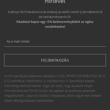
Hírlevél
Iratkozz fel hírlevelünkre és értesülj az elsők között új termékeinkről
és kedvezményeinkről!
Ráadásul kapsz egy -5% kedvezménykódot az egész
rendelésedre!
Az e-mail címed
FELIRATKOZÁS
Az Ön személyes adatainak kezelője a COOL SPORT DISTRIBUTION SP Z
O O, székhelye: Modlniczka, ul. Handlowców 2. Személyes adatait
marketing célokból kezelik. Joga van tudni, hogy az eladó milyen
információkat tart Önről nyilván, és jogában áll ezeket az adatokat
megváltoztatni, valamint írásban kifejezésre juttatni egyet nem értését
adatai feldolgozásával kapcsolatban.