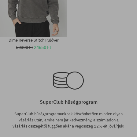
Dime Reverse Stitch Pulóver
50300 Ft
24650 Ft
Elérhető méretek:
Elérhető méretek:
M; L
M
SuperClub hűségprogram
SuperClub hűségprogramunknak köszönhetően minden olyan
vásárlás után, amire nem jár kedvezmény, a számládon a
vásárlás összegétől függően akár a végösszeg 12%-át jóváírjuk!