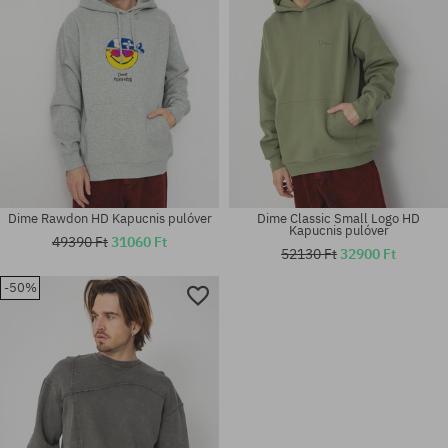
Dime Rawdon HD Kapucnis pulóver
Dime Classic Small Logo HD
Kapucnis pulóver
49390 Ft
31060 Ft
52130 Ft
32900 Ft
-50%
Elérhető méretek:
Elérhető méretek:
M
M