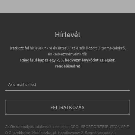
Hírlevél
Iratkozz fel hírlevelünkre és értesülj az elsők között új termékeinkről
és kedvezményeinkről!
Ráadásul kapsz egy -5% kedvezménykódot az egész
rendelésedre!
Az e-mail címed
FELIRATKOZÁS
Az Ön személyes adatainak kezelője a COOL SPORT DISTRIBUTION SP Z
O O, székhelye: Modlniczka, ul. Handlowców 2. Személyes adatait