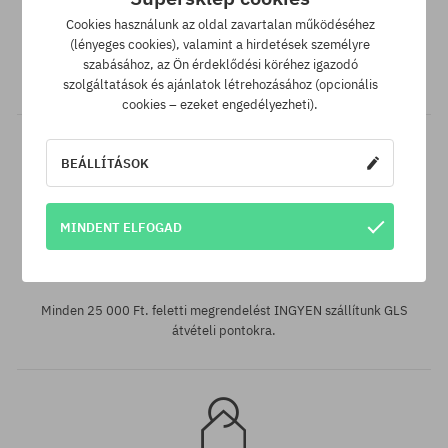
Cookies használunk az oldal zavartalan működéséhez
SuperClub hűségprogramunknak köszönhetően minden olyan
(lényeges cookies), valamint a hirdetések személyre
vásárlás után, amire nem jár kedvezmény, a számládon a
szabásához, az Ön érdeklődési köréhez igazodó
vásárlás összegétől függően akár a végösszeg 12%-át jóváírjuk!
szolgáltatások és ajánlatok létrehozásához (opcionális
cookies – ezeket engedélyezheti).
BEÁLLÍTÁSOK
Elérhető méretek:
MINDENT ELFOGAD
XL
Ingyenes szállítás 25 000 Ft-tól
Minden 25 000 Ft. feletti megrendelést INGYEN szállítunk GLS
átvételi pontokra.