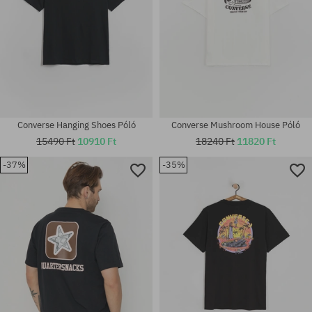
Converse Hanging Shoes Póló
Converse Mushroom House Póló
15490 Ft
10910 Ft
18240 Ft
11820 Ft
-37%
-35%
Elérhető méretek:
Elérhető méretek:
M; L; XL
L