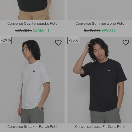
Converse Quartersnacks Póló
Converse Summer Zone Póló
21900 Ft
13660 Ft
15490 Ft
9990 Ft
-29%
-35%
Elérhető méretek:
Elérhető méretek:
M; L; XL
M
Converse Sneaker Patch Póló
Converse Loose Fit Cons Póló