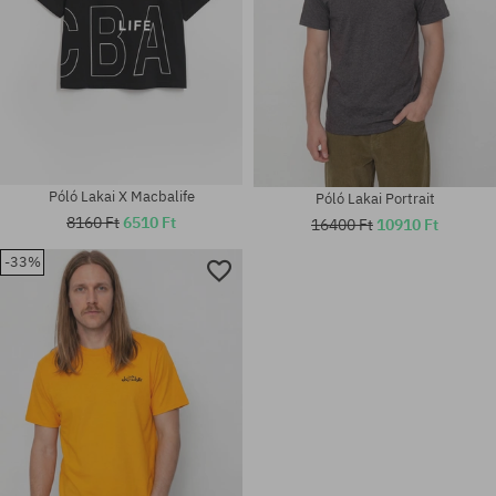
Póló Lakai X Macbalife
Póló Lakai Portrait
8160 Ft
6510 Ft
16400 Ft
10910 Ft
-33%
Elérhető méretek:
Elérhető méretek:
M; L; XL
M