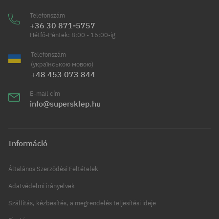
Telefonszám
+36 30 871-5757
Hétfő-Péntek: 8:00 - 16:00-ig
Telefonszám
(українською мовою)
+48 453 073 844
E-mail cím
info@supersklep.hu
Információ
Általános Szerződési Feltételek
Adatvédelmi irányelvek
Szállítás, kézbesítés, a megrendelés teljesítési ideje