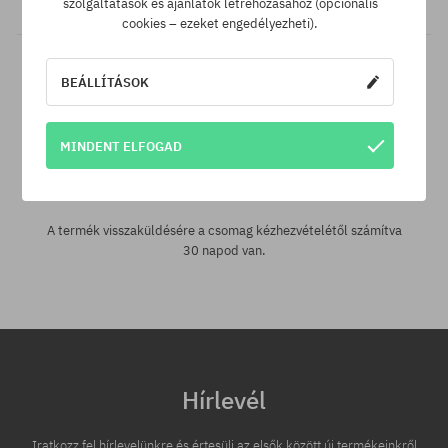
szolgáltatások és ajánlatok létrehozásához (opcionális
cookies – ezeket engedélyezheti).
BEÁLLÍTÁSOK
MINDENT ELFOGAD
30 nap az áru viszaküldésére
A termék visszaküldésére a csomag kézhezvételétől számítva
30 napod van.
Hírlevél
Iratkozz fel hírlevelünkre és értesülj az elsők között új termékeinkről