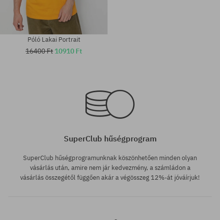
Póló Lakai Portrait
16400 Ft
10910 Ft
Elérhető méretek:
Elérhető méretek:
M; L
M; L
SuperClub hűségprogram
SuperClub hűségprogramunknak köszönhetően minden olyan
vásárlás után, amire nem jár kedvezmény, a számládon a
vásárlás összegétől függően akár a végösszeg 12%-át jóváírjuk!