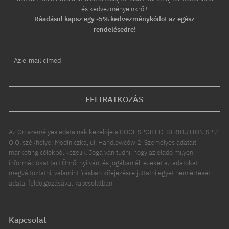
és kedvezményeinkről!
Ráadásul kapsz egy -5% kedvezménykódot az egész
rendelésedre!
Az e-mail címed
FELIRATKOZÁS
Az Ön személyes adatainak kezelője a COOL SPORT DISTRIBUTION SP Z
O O, székhelye: Modlniczka, ul. Handlowców 2. Személyes adatait
marketing célokból kezelik. Joga van tudni, hogy az eladó milyen
információkat tart Önről nyilván, és jogában áll ezeket az adatokat
megváltoztatni, valamint írásban kifejezésre juttatni egyet nem értését
adatai feldolgozásával kapcsolatban.
Kapcsolat