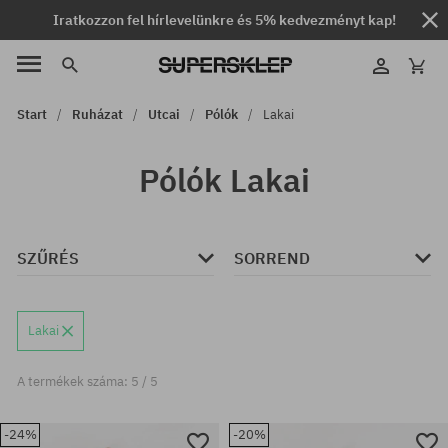
Iratkozzon fel hírlevelünkre és 5% kedvezményt kap!
Start
Ruházat
Utcai
Pólók
Lakai
Pólók Lakai
SZŰRÉS
SORREND
Lakai
A termékek száma: 5 / 5
-24%
-20%