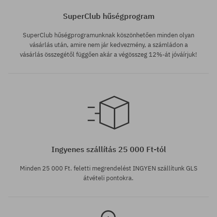
SuperClub hűségprogram
SuperClub hűségprogramunknak köszönhetően minden olyan
vásárlás után, amire nem jár kedvezmény, a számládon a
vásárlás összegétől függően akár a végösszeg 12%-át jóváírjuk!
Elérhető méretek:
S
Ingyenes szállítás 25 000 Ft-tól
Minden 25 000 Ft. feletti megrendelést INGYEN szállítunk GLS
átvételi pontokra.