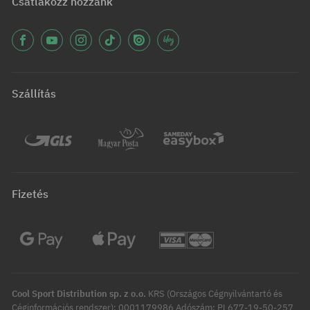
Csatlakozz hozzánk
Szállítás
Fizetés
Cool Sport Distribution sp. z o.o.
KRS (Országos Cégnyilvántartó és
Céginformációs rendszer): 0001179986 Adószám: PL677-19-50-257