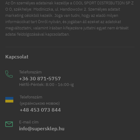
Az Ön személyes adatainak kezelője a COOL SPORT DISTRIBUTION SP Z
O O, székhelye: Modlniczka, ul. Handlowców 2. Személyes adatait
marketing célokból kezelik. Joga van tudni, hogy az eladó milyen
információkat tart Önről nyilván, és jogában áll ezeket az adatokat
megváltoztatni, valamint írásban kifejezésre juttatni egyet nem értését
adatai feldolgozásával kapcsolatban.
Kapcsolat
Telefonszám
+36 30 871-5757
Hétfő-Péntek: 8:00 - 16:00-ig
Telefonszám
(українською мовою)
+48 453 073 844
E-mail cím
info@supersklep.hu