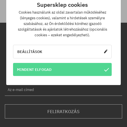
30 napod van.
Supersklep cookies
Cookies használunk az oldal zavartalan működéséhez
(lényeges cookies), valamint a hirdetések személyre
szabásához, az Ön érdeklődési köréhez igazodó
szolgáltatások és ajánlatok létrehozásához (opcionális
cookies – ezeket engedélyezheti).
Hírlevél
BEÁLLÍTÁSOK
Iratkozz fel hírlevelünkre és értesülj az elsők között új termékeinkről
és kedvezményeinkről!
Ráadásul kapsz egy -5% kedvezménykódot az egész
MINDENT ELFOGAD
rendelésedre!
Az e-mail címed
FELIRATKOZÁS