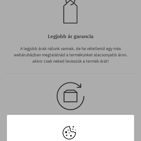
Legjobb ár garancia
A legjobb árak nálunk vannak, de ha véletlenül egy más
webáruházban megtalálnád a termékünket alacsonyabb áron,
akkor csak neked levisszük a termék árát!
30 nap az áru viszaküldésére
A termék visszaküldésére a csomag kézhezvételétől számítva