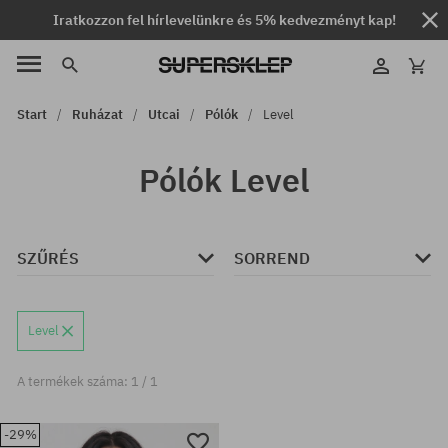
Iratkozzon fel hírlevelünkre és 5% kedvezményt kap!
Start
Ruházat
Utcai
Pólók
Level
Pólók Level
SZŰRÉS
SORREND
Level
A termékek száma: 1 / 1
-29%